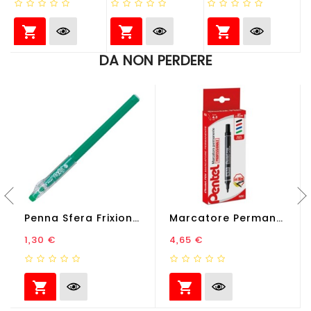



DA NON PERDERE
Penna Sfera Frixionball...
Marcatore Permanente N50 -...
Prezzo
Prezzo
1,30 €
4,65 €

