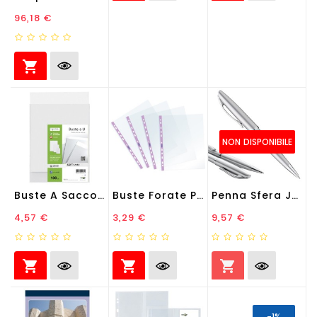
Prezzo
96,18 €

NON DISPONIBILE
Buste A Sacco Soft - PPL -...
Buste Forate Pastel - C/...
Penna Sfera Jazz Noble...
Prezzo
Prezzo
Prezzo
4,57 €
3,29 €
9,57 €



-1%