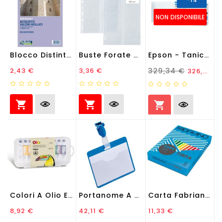
NON DISPONIBILE
Blocco Distinta Acquisto...
Buste Forate Atla Card -...
Epson - Tanica - Ciano -...
Prezzo
Prezzo
Prezzo Standard
Prezzo
2,43 €
3,36 €
329,34 €
326,05 €



Colori A Olio E Acrilici -...
Portanome A Tasca Aperta -...
Carta Fabriano Colore - A3...
Prezzo
Prezzo
Prezzo
8,92 €
42,11 €
11,33 €