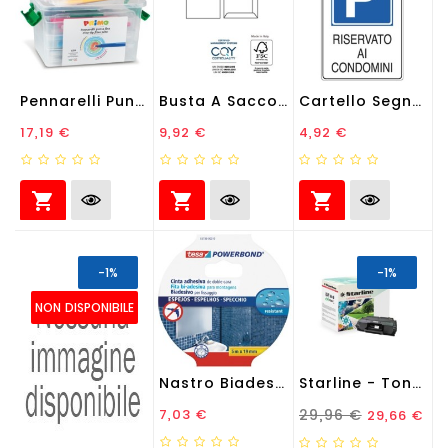
Pennarelli Punta Fine -...
Busta A Sacco Competitor...
Cartello Segnalatore -...
Prezzo
Prezzo
Prezzo
17,19 €
9,92 €
4,92 €



-1%
-1%
NON DISPONIBILE
Nastro Biadesivo Per...
Starline - Toner...
Prezzo
Prezzo Standard
Prezzo
7,03 €
29,96 €
29,66 €