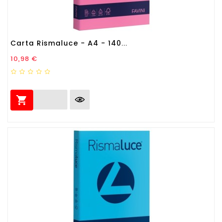
Carta Rismaluce - A4 - 140...
Prezzo
10,98 €
