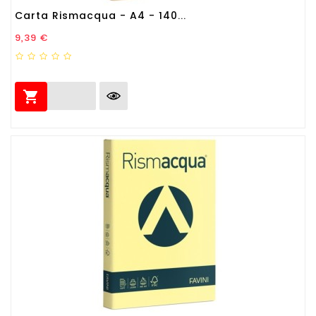
Carta Rismacqua - A4 - 140...
Prezzo
9,39 €
