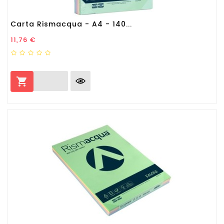
Carta Rismacqua - A4 - 140...
Prezzo
11,76 €
