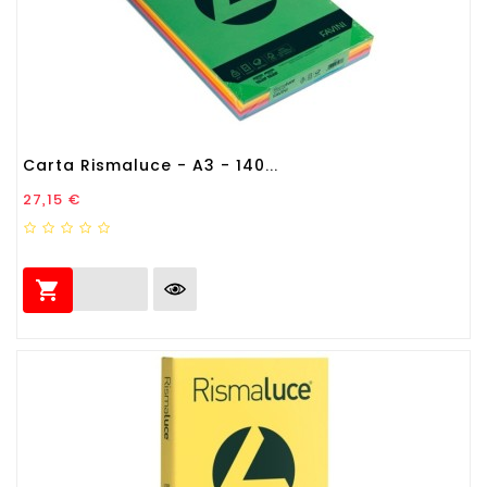
Carta Rismaluce - A3 - 140...
Prezzo
27,15 €
