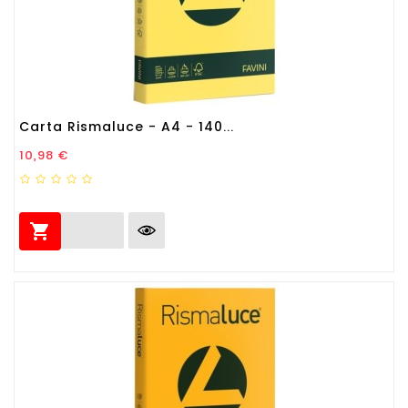
Carta Rismaluce - A4 - 140...
Prezzo
10,98 €
