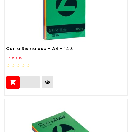
Carta Rismaluce - A4 - 140...
Prezzo
12,80 €
