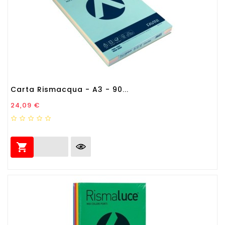
Carta Rismacqua - A3 - 90...
Prezzo
24,09 €
