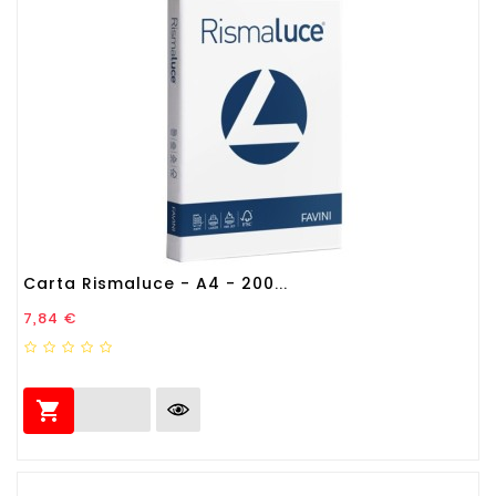
Carta Rismaluce - A4 - 200...
Prezzo
7,84 €
