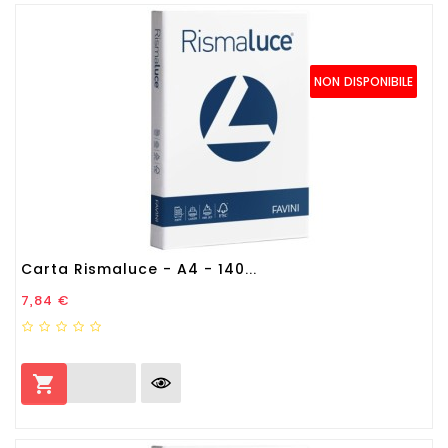
NON DISPONIBILE
Carta Rismaluce - A4 - 140...
Prezzo
7,84 €
