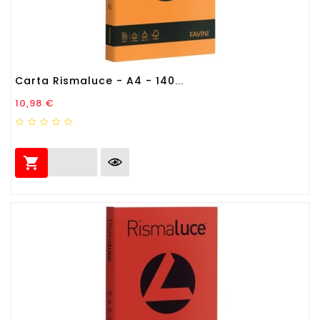
Carta Rismaluce - A4 - 140...
Prezzo
10,98 €
