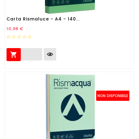
Carta Rismaluce - A4 - 140...
Prezzo
10,98 €

NON DISPONIBILE