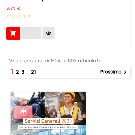
Prezzo
9,39 €

Visualizzazione di 1-24 di 503 articolo/i
1
Prossimo
2
3
…
21
