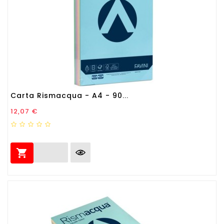
Carta Rismacqua - A4 - 90...
Prezzo
12,07 €
