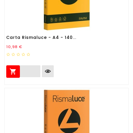
Carta Rismaluce - A4 - 140...
Prezzo
10,98 €
