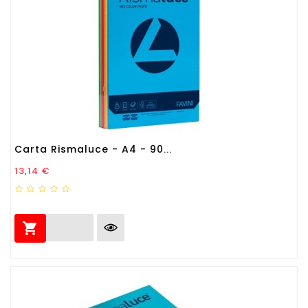
Carta Rismaluce - A4 - 90...
Prezzo
13,14 €
