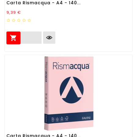
Carta Rismacqua - A4 - 140...
Prezzo
9,39 €

Carta Rismacqua - A4 - 140...