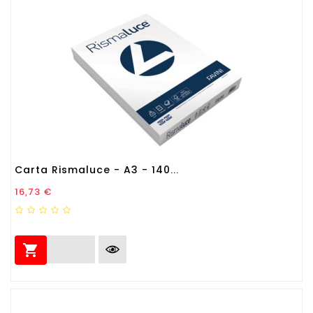
Carta Rismaluce - A3 - 140...
Prezzo
16,73 €
