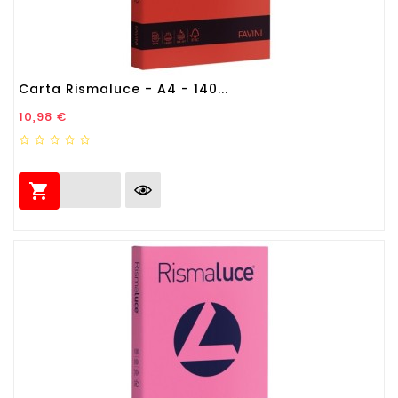
Carta Rismaluce - A4 - 140...
Prezzo
10,98 €
