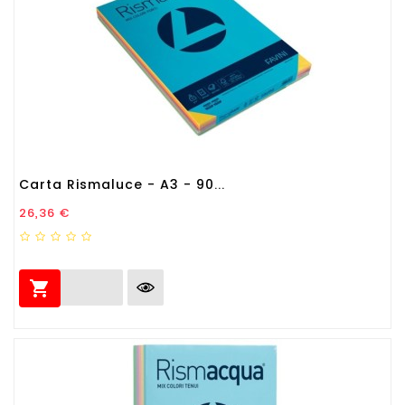
Carta Rismaluce - A3 - 90...
Prezzo
26,36 €
