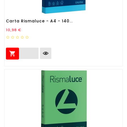
Carta Rismaluce - A4 - 140...
Prezzo
10,98 €
