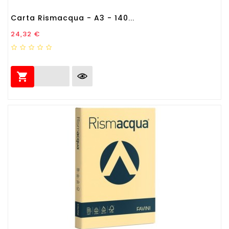
Carta Rismacqua - A3 - 140...
Prezzo
24,32 €
