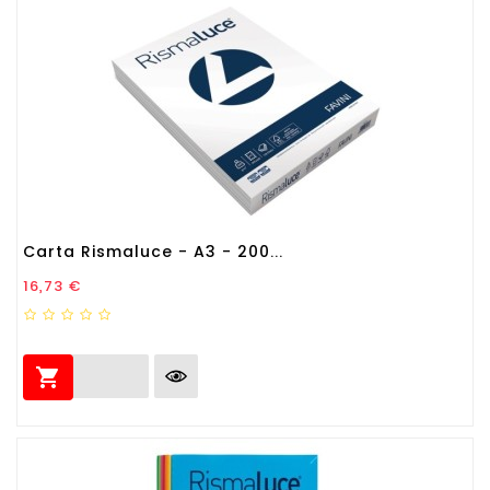
Carta Rismaluce - A3 - 200...
Prezzo
16,73 €
