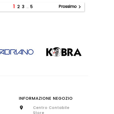
1
Prossimo
2
3
…
5

INFORMAZIONE NEGOZIO
Centro Contabile

Store