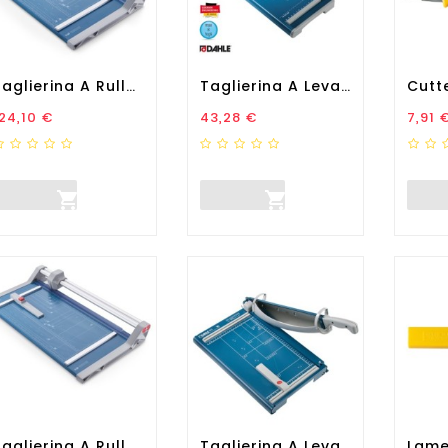
Taglierina A Rullo...
Taglierina A Leva Hobby 502...
rezzo
Prezzo
Prez
24,10 €
43,28 €
7,91 


Taglierina A Rullo...
Taglierina A Leva 561 - Con...