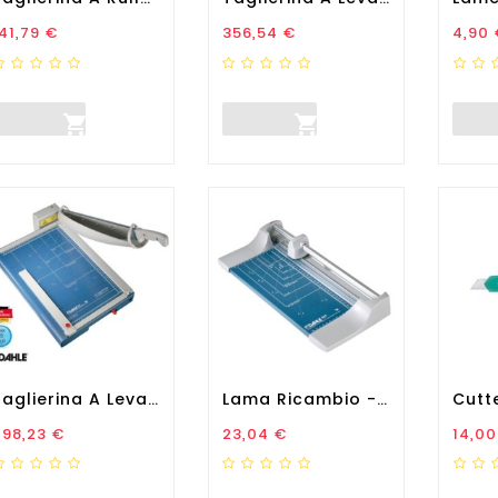
rezzo
Prezzo
Prez
41,79 €
356,54 €
4,90 


Taglierina A Leva...
Lama Ricambio - Per...
rezzo
Prezzo
Prez
498,23 €
23,04 €
14,00