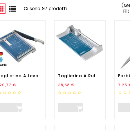
(se
Ci sono 97 prodotti.
Fil
Taglierina A Leva 533 - 45...
Taglierina A Rullo Hobby...
rezzo
Prezzo
Prez
20,77 €
38,68 €
7,25 

