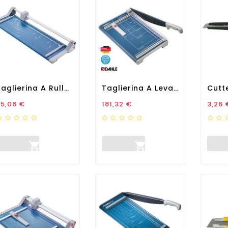
Taglierina A Rullo Hobby...
Taglierina A Leva 534 -...
rezzo
Prezzo
Prez
55,08 €
181,32 €
3,26 

