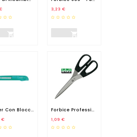
zo
Prezzo
€
3,23 €


Cutter Con Bloccalama - 18...
Forbice Professional - 17...
zo
Prezzo
 €
1,09 €