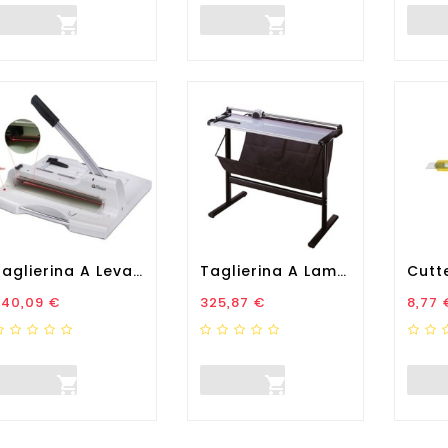


Taglierina A Leva Alti...
Taglierina A Lama Rotante...
rezzo
Prezzo
Prez
340,09 €
325,87 €
8,77 

