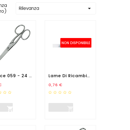
nza

Rilevanza
tro)
NON DISPONIBILE
Forbice 059 - 24 Cm -...
Lame Di Ricambio - Per...
zo
Prezzo
€
0,76 €

