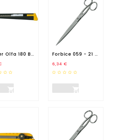
Cutter Olfa 180 Black - Lebez
Forbice 059 - 21 Cm -...
zo
Prezzo
€
6,34 €

