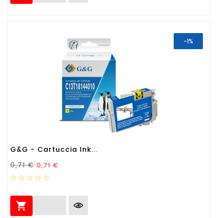
-1%
G&G - Cartuccia Ink...
Prezzo Standard
Prezzo
0,71 €
0,71 €
