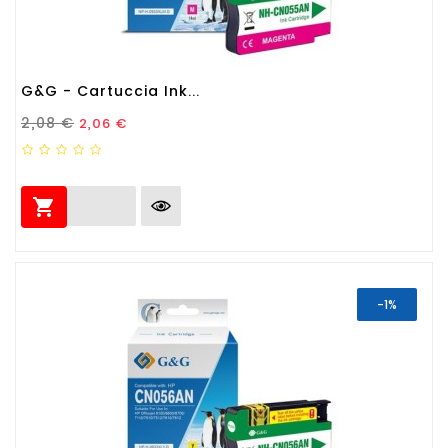
G&G - Cartuccia Ink...
Prezzo Standard
Prezzo
2,08 €
2,06 €

-1%