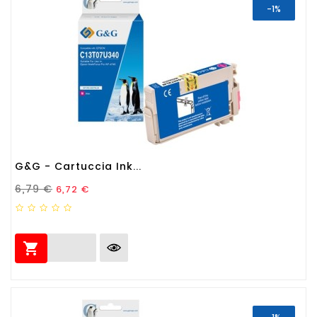
-1%
G&G - Cartuccia Ink...
Prezzo Standard
Prezzo
6,79 €
6,72 €
