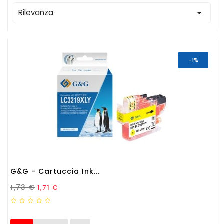

Rilevanza
-1%
G&G - Cartuccia Ink...
Prezzo Standard
Prezzo
1,73 €
1,71 €