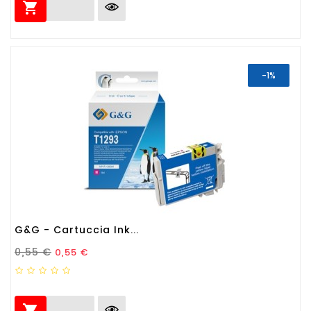

-1%
G&G - Cartuccia Ink...
Prezzo Standard
Prezzo
0,55 €
0,55 €
