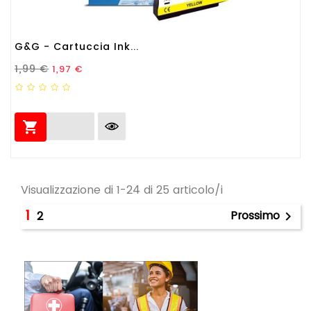
G&G - Cartuccia Ink...
Prezzo Standard
Prezzo
1,99 €
1,97 €

Visualizzazione di 1-24 di 25 articolo/i
1
Prossimo
2
