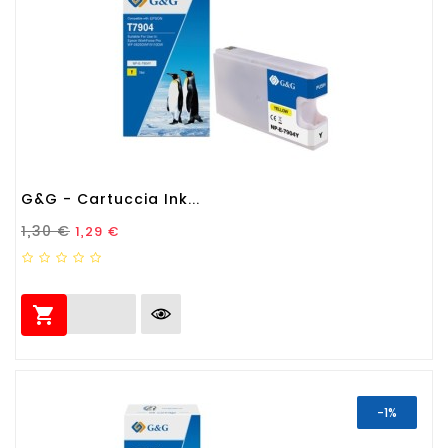
G&G - Cartuccia Ink...
Prezzo Standard
Prezzo
1,30 €
1,29 €

-1%