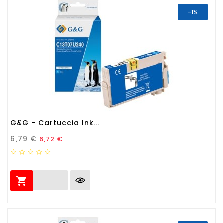
-1%
G&G - Cartuccia Ink...
Prezzo Standard
Prezzo
6,79 €
6,72 €
