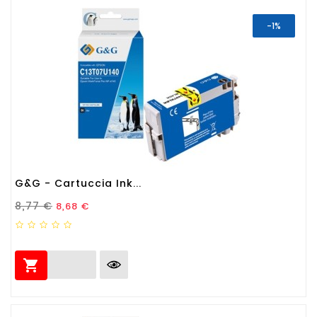
-1%
G&G - Cartuccia Ink...
Prezzo Standard
Prezzo
8,77 €
8,68 €
