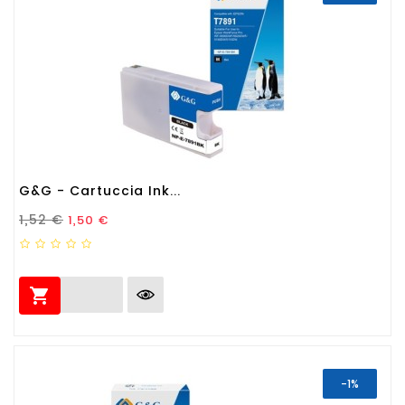
G&G - Cartuccia Ink...
Prezzo Standard
Prezzo
1,52 €
1,50 €

-1%