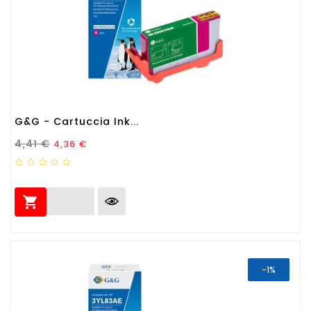
G&G - Cartuccia Ink...
Prezzo Standard
Prezzo
4,41 €
4,36 €

-1%