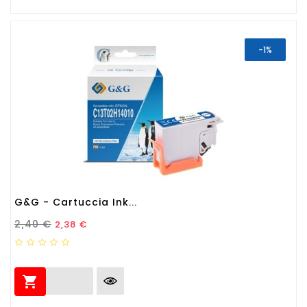
-1%
G&G - Cartuccia Ink...
Prezzo Standard
Prezzo
2,40 €
2,38 €
