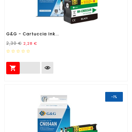
G&G - Cartuccia Ink...
Prezzo Standard
Prezzo
2,30 €
2,28 €

-1%