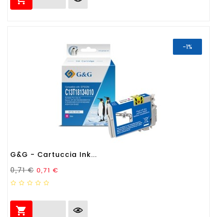
-1%
G&G - Cartuccia Ink...
Prezzo Standard
Prezzo
0,71 €
0,71 €
