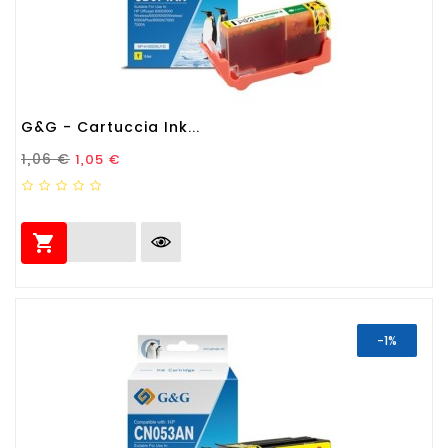
G&G - Cartuccia Ink...
Prezzo Standard
Prezzo
1,06 €
1,05 €

-1%