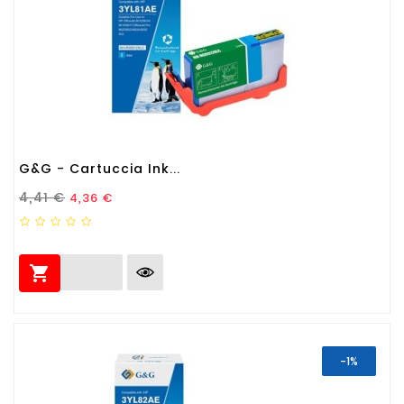
G&G - Cartuccia Ink...
Prezzo Standard
Prezzo
4,41 €
4,36 €

-1%