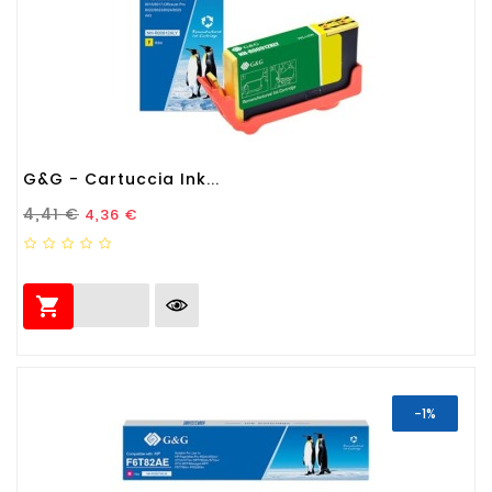
G&G - Cartuccia Ink...
Prezzo Standard
Prezzo
4,41 €
4,36 €

-1%