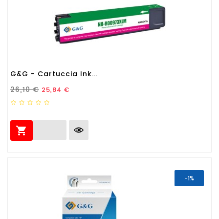
G&G - Cartuccia Ink...
Prezzo Standard
Prezzo
26,10 €
25,84 €

-1%