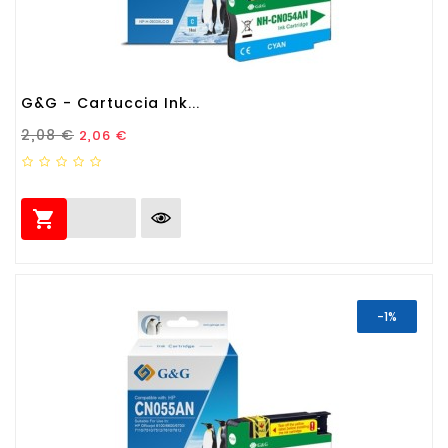
G&G - Cartuccia Ink...
Prezzo Standard
Prezzo
2,08 €
2,06 €

-1%