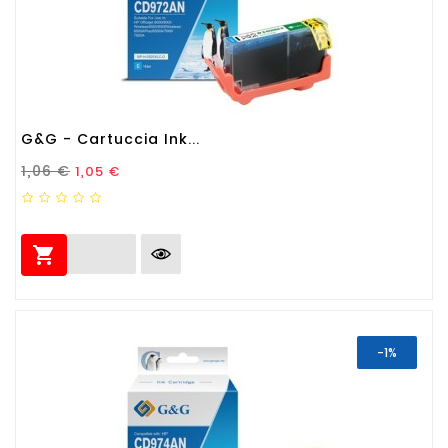
G&G - Cartuccia Ink...
Prezzo Standard
Prezzo
1,06 €
1,05 €

-1%