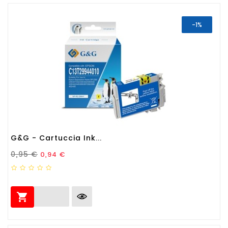
-1%
G&G - Cartuccia Ink...
Prezzo Standard
Prezzo
0,95 €
0,94 €
