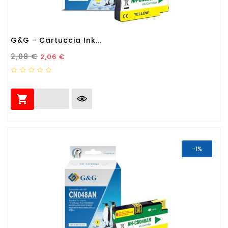
G&G - Cartuccia Ink...
Prezzo Standard
Prezzo
2,08 €
2,06 €

-1%