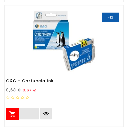
-1%
G&G - Cartuccia Ink...
Prezzo Standard
Prezzo
0,68 €
0,67 €
