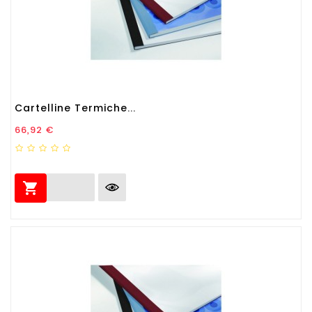
Cartelline Termiche...
Prezzo
66,92 €
