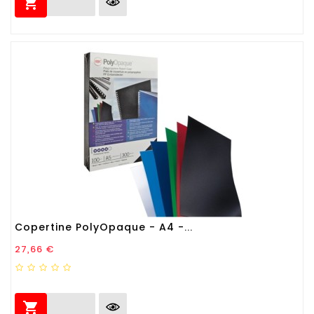

Copertine PolyOpaque - A4 -...
Prezzo
27,66 €
