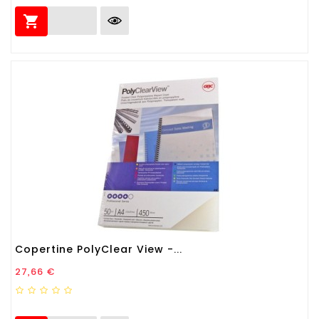

Copertine PolyClear View -...
Prezzo
27,66 €