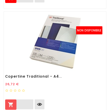
NON DISPONIBILE
Copertine Traditional - A4...
Prezzo
26,72 €
