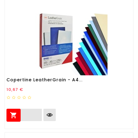
Copertine LeatherGrain - A4...
Prezzo
10,67 €
