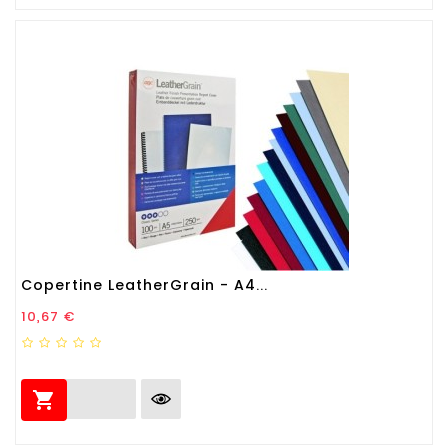
Copertine LeatherGrain - A4...
Prezzo
10,67 €
