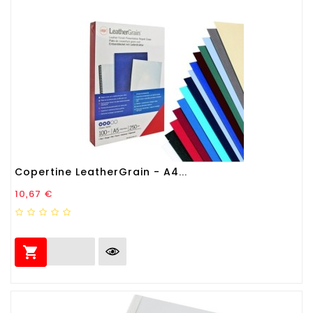
Copertine LeatherGrain - A4...
Prezzo
10,67 €
