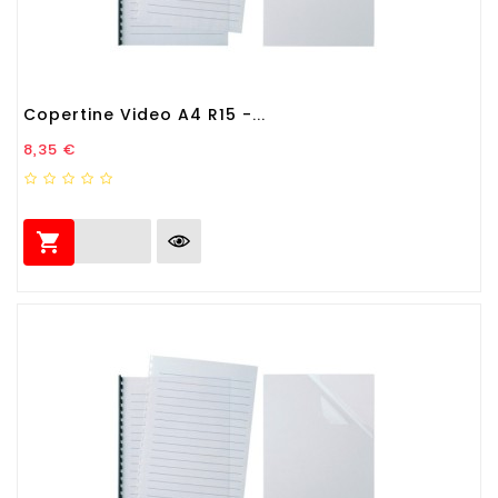
Copertine Video A4 R15 -...
Prezzo
8,35 €
