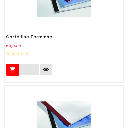
Cartelline Termiche...
Prezzo
63,04 €
