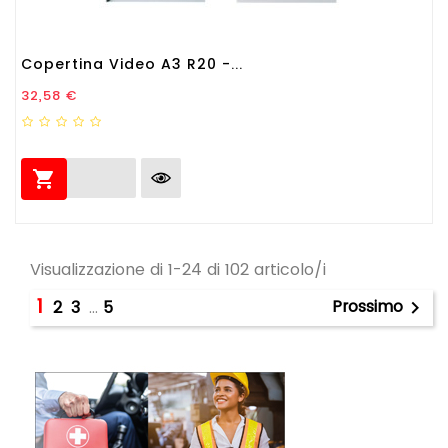
Copertina Video A3 R20 -...
Prezzo
32,58 €

Visualizzazione di 1-24 di 102 articolo/i
1
Prossimo
2
3
…
5
