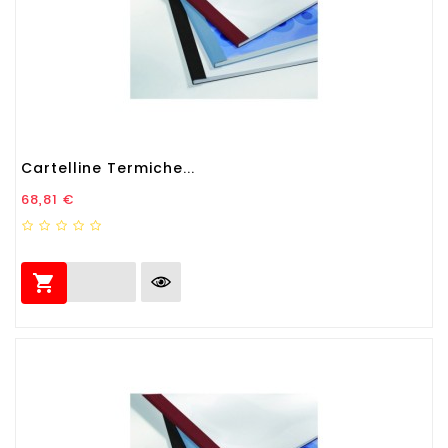
Cartelline Termiche...
Prezzo
68,81 €
