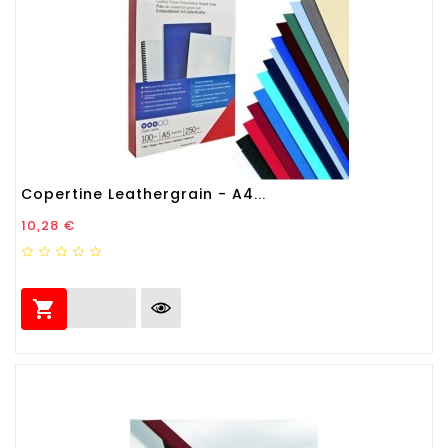
Copertine Leathergrain - A4...
Prezzo
10,28 €
