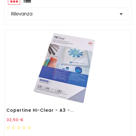

Rilevanza
Copertine Hi-Clear - A3 -...
Prezzo
32,50 €