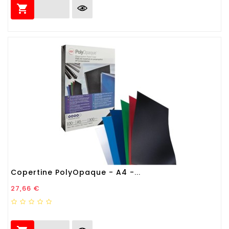

Copertine PolyOpaque - A4 -...
Prezzo
27,66 €