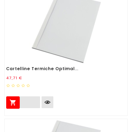
Cartelline Termiche Optimal...
Prezzo
47,71 €
