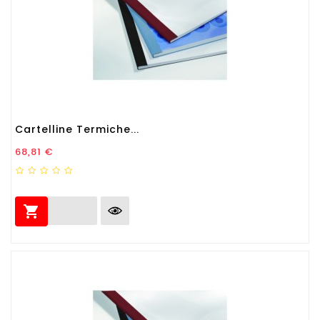
Cartelline Termiche...
Prezzo
68,81 €
