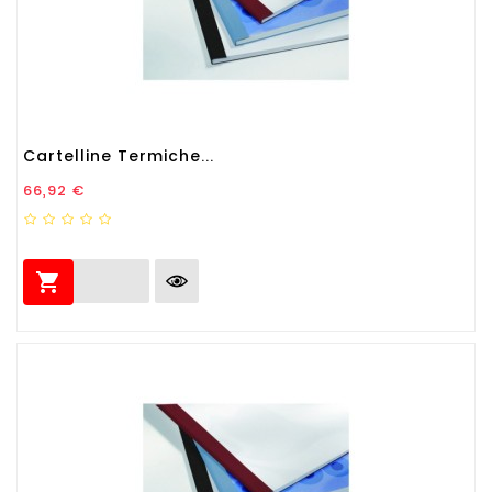
Cartelline Termiche...
Prezzo
66,92 €
