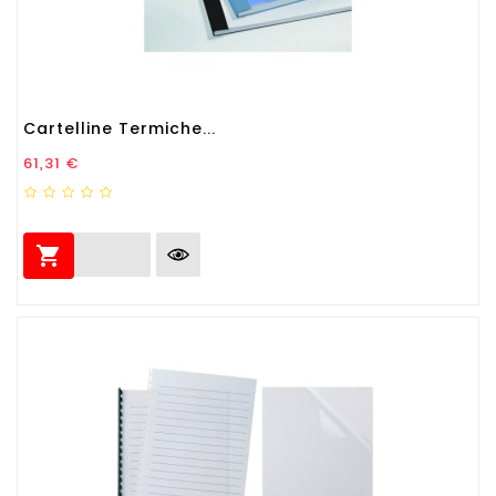
Cartelline Termiche...
Prezzo
61,31 €
