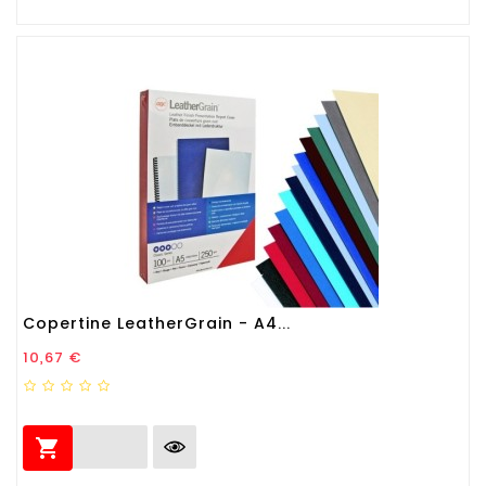
Copertine LeatherGrain - A4...
Prezzo
10,67 €
