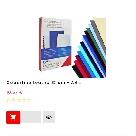
Copertine LeatherGrain - A4...
Prezzo
10,67 €
