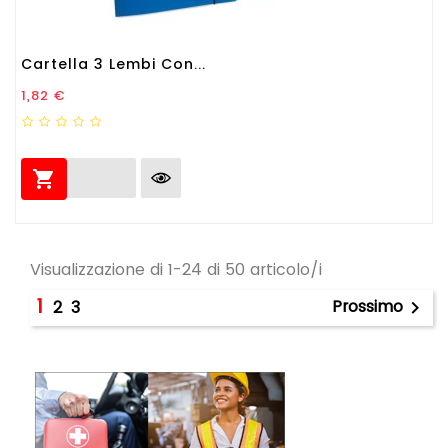
Cartella 3 Lembi Con...
Prezzo
1,82 €

Visualizzazione di 1-24 di 50 articolo/i
1
Prossimo
2
3
