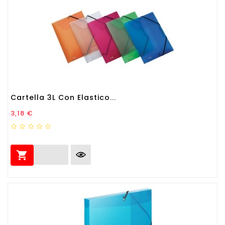
Cartella 3L Con Elastico...
Prezzo
3,18 €
