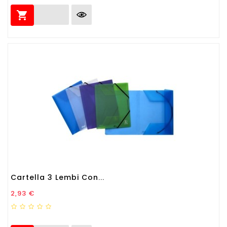

Cartella 3 Lembi Con...
Prezzo
2,93 €