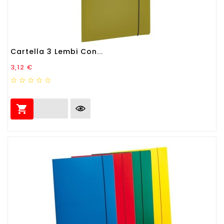
Cartella 3 Lembi Con...
Prezzo
3,12 €
