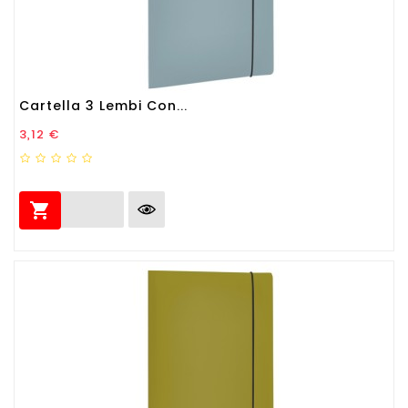
Cartella 3 Lembi Con...
Prezzo
3,12 €
