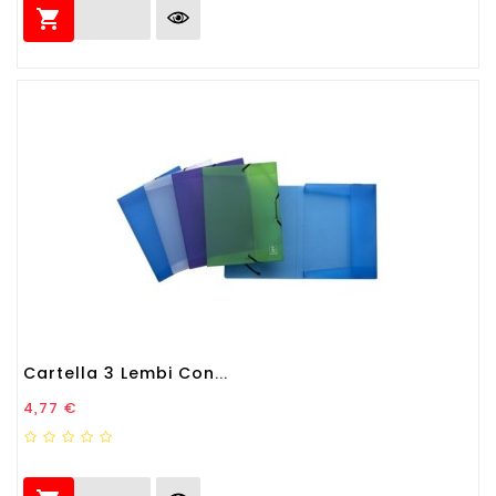

Cartella 3 Lembi Con...
Prezzo
4,77 €