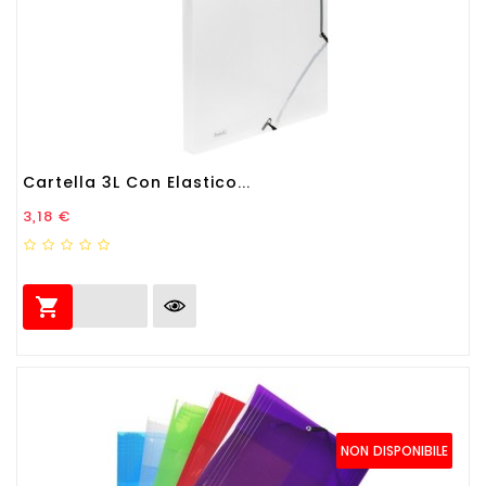
Cartella 3L Con Elastico...
Prezzo
3,18 €

NON DISPONIBILE