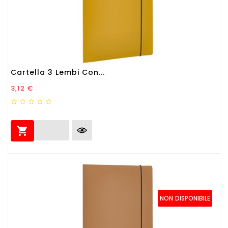
Cartella 3 Lembi Con...
Prezzo
3,12 €

NON DISPONIBILE