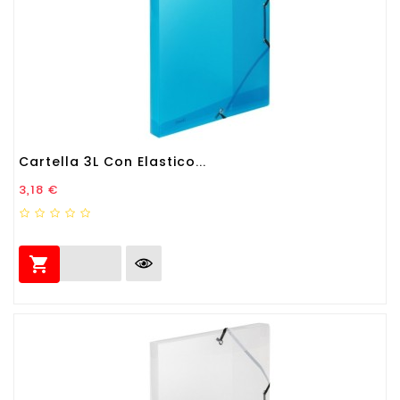
Cartella 3L Con Elastico...
Prezzo
3,18 €
