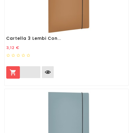
Cartella 3 Lembi Con...
Prezzo
3,12 €
