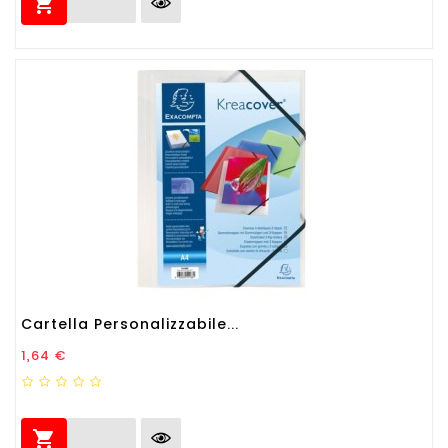

Cartella Personalizzabile...
Prezzo
1,64 €
