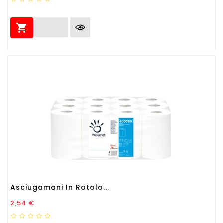

Asciugamani In Rotolo...
Prezzo
2,54 €