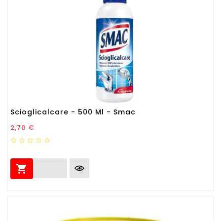
Scioglicalcare - 500 Ml - Smac
Prezzo
2,70 €
