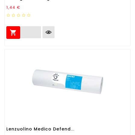
Prezzo
1,44 €

Lenzuolino Medico Defend...