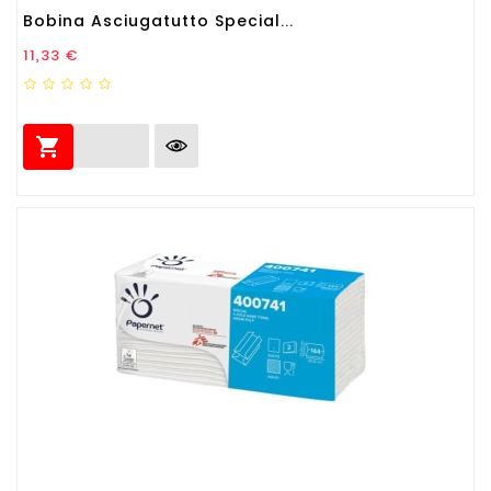
Bobina Asciugatutto Special...
Prezzo
11,33 €
