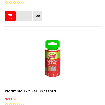

Ricambio LR2 Per Spazzola...
Prezzo
4,83 €