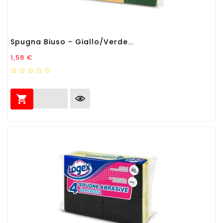
Spugna Biuso - Giallo/verde...
Prezzo
1,58 €
