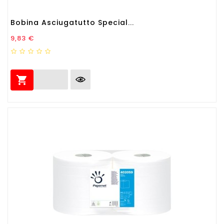
Bobina Asciugatutto Special...
Prezzo
9,83 €
