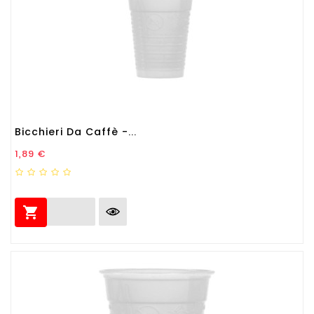
Bicchieri Da Caffè -...
Prezzo
1,89 €
