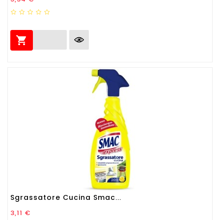

Sgrassatore Cucina Smac...
Prezzo
3,11 €