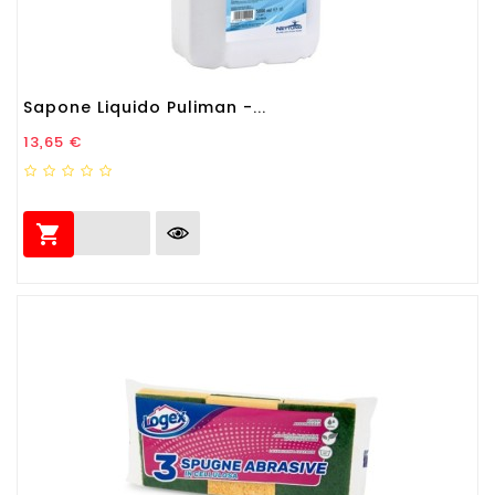
Sapone Liquido Puliman -...
Prezzo
13,65 €
