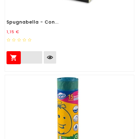
Spugnabella - Con...
Prezzo
1,15 €
