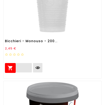
Bicchieri - Monouso - 200...
Prezzo
2,45 €
