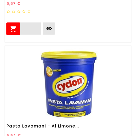
Prezzo
6,67 €

Pasta Lavamani - Al Limone...
Prezzo
5,54 €