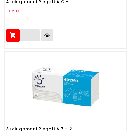
Asciugamani Piegati A C -...
Prezzo
1,62 €

Asciugamani Piegati A Z - 2...