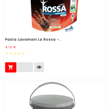
Pasta Lavamani La Rossa -...
Prezzo
4,12 €
