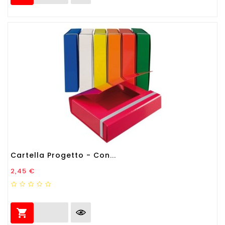
Cartella Progetto - Con...
Prezzo
2,45 €
