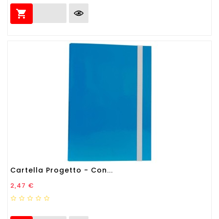

Cartella Progetto - Con...
Prezzo
2,47 €