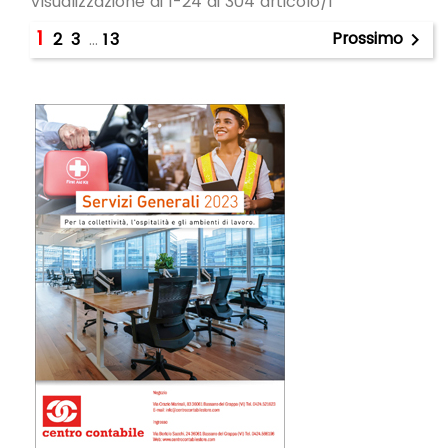
Visualizzazione di 1-24 di 304 articolo/i
1
Prossimo
2
3
…
13
