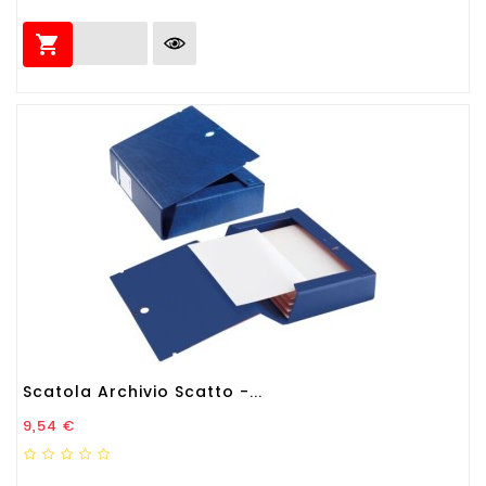

Scatola Archivio Scatto -...
Prezzo
9,54 €