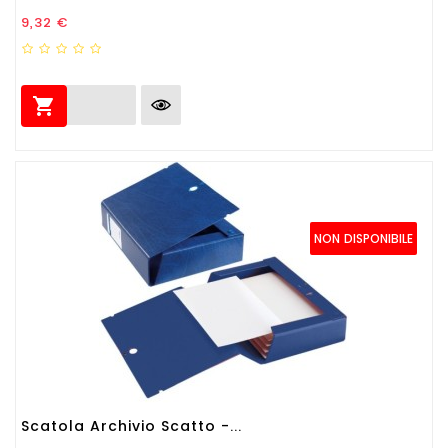
Prezzo
9,32 €

NON DISPONIBILE
Scatola Archivio Scatto -...