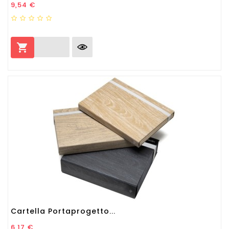
Prezzo
9,54 €

Cartella Portaprogetto...
Prezzo
6,17 €