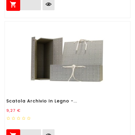

Scatola Archivio In Legno -...
Prezzo
9,27 €