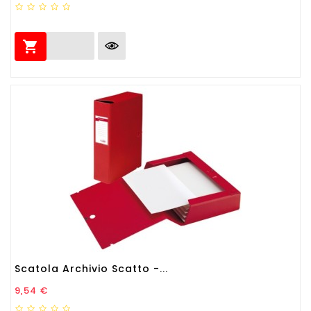

Scatola Archivio Scatto -...
Prezzo
9,54 €