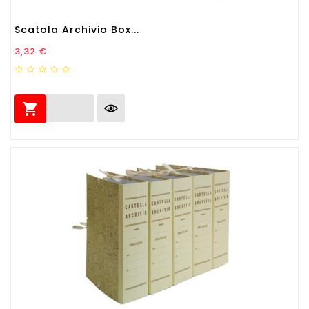
Scatola Archivio Box...
Prezzo
3,32 €
