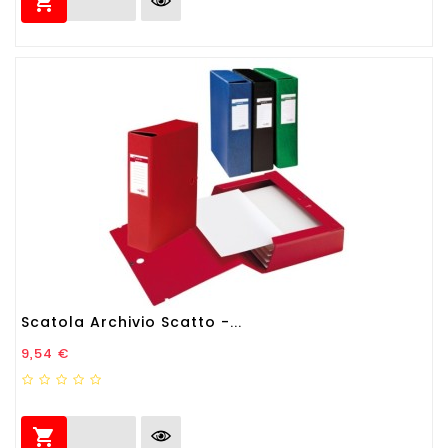

Scatola Archivio Scatto -...
Prezzo
9,54 €
