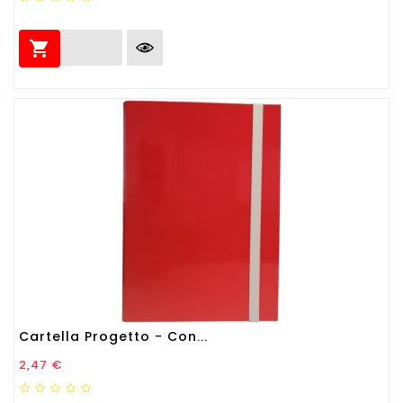

Cartella Progetto - Con...
Prezzo
2,47 €