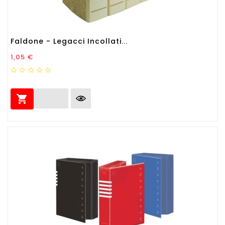
Faldone - Legacci Incollati...
Prezzo
1,05 €
