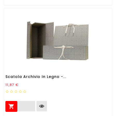
Scatola Archivio In Legno -...
Prezzo
11,87 €
