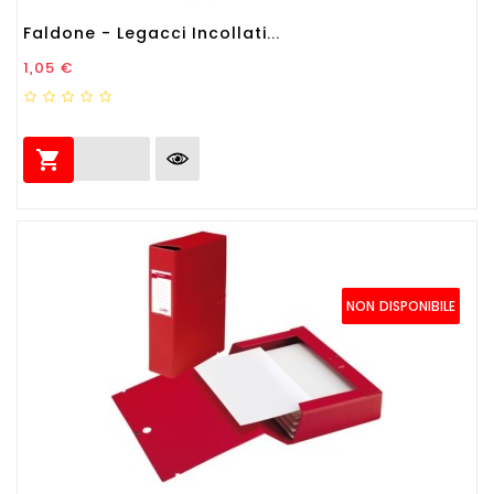
Faldone - Legacci Incollati...
Prezzo
1,05 €

NON DISPONIBILE