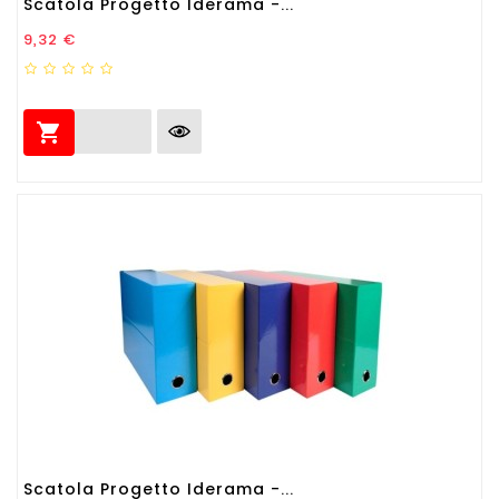
Scatola Progetto Iderama -...
Prezzo
9,32 €

Scatola Progetto Iderama -...