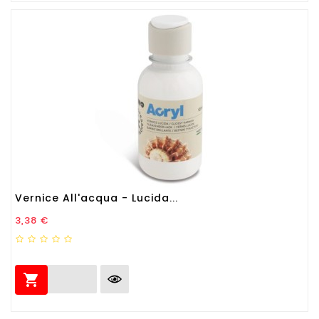
Vernice All'acqua - Lucida...
Prezzo
3,38 €
