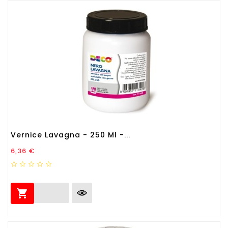
Vernice Lavagna - 250 Ml -...
Prezzo
6,36 €
