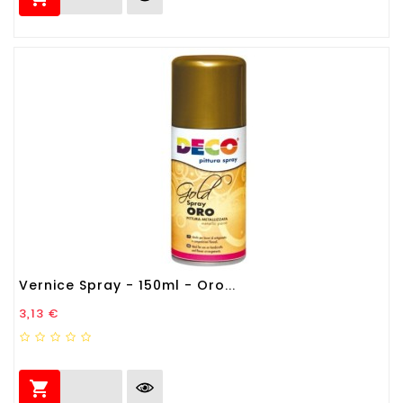
Vernice Spray - 150ml - Oro...
Prezzo
3,13 €
