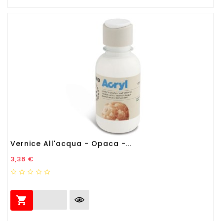
Vernice All'acqua - Opaca -...
Prezzo
3,38 €
