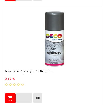
Vernice Spray - 150ml -...
Prezzo
3,13 €
