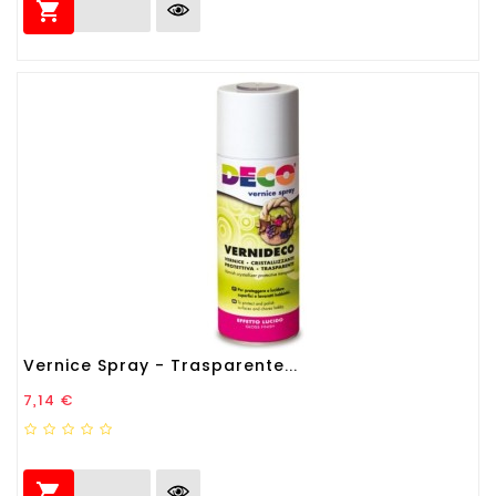

Vernice Spray - Trasparente...
Prezzo
7,14 €
