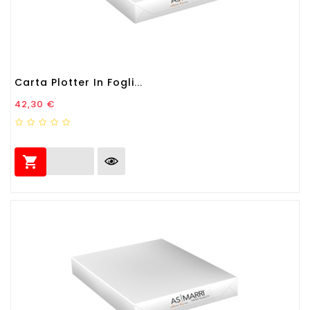
Carta Plotter In Fogli...
Prezzo
42,30 €
