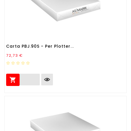
Carta PBJ.90S - Per Plotter...
Prezzo
72,73 €
