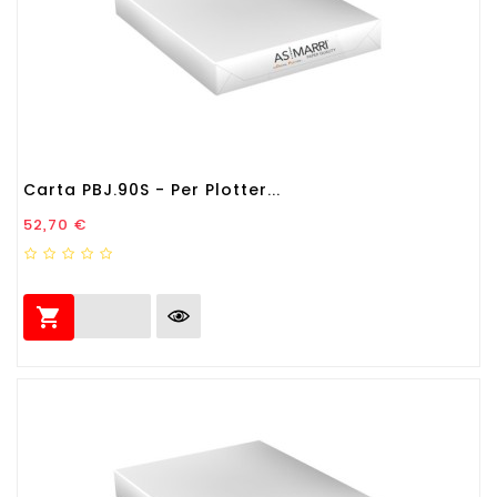
Carta PBJ.90S - Per Plotter...
Prezzo
52,70 €
