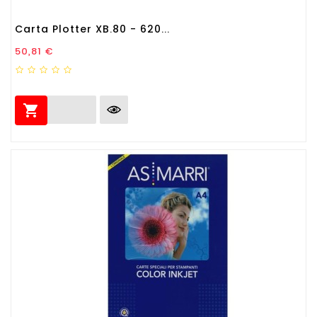
Carta Plotter XB.80 - 620...
Prezzo
50,81 €
