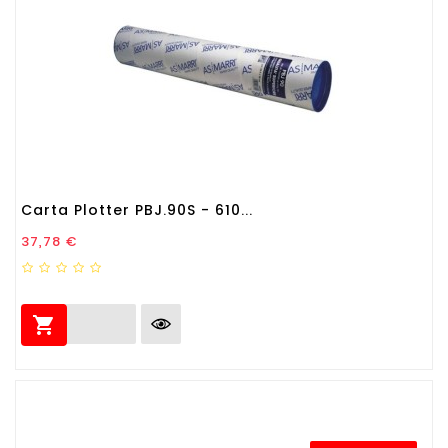
Carta Plotter PBJ.90S - 610...
Prezzo
37,78 €
