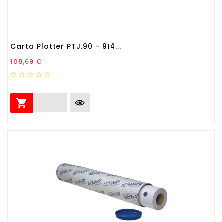
Carta Plotter PTJ.90 - 914...
Prezzo
108,69 €
