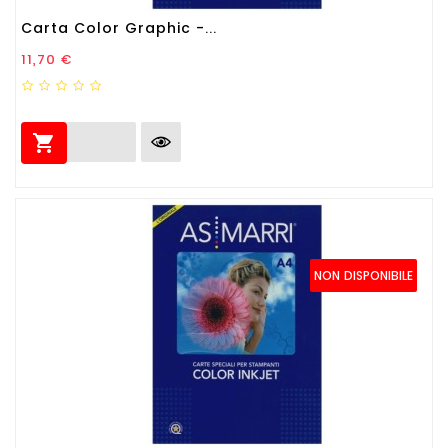
Carta Color Graphic -...
Prezzo
11,70 €

NON DISPONIBILE