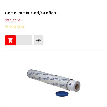
Carta Potter Cad/Grafica -...
Prezzo
370,77 €
