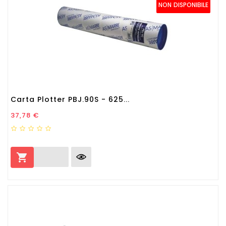
NON DISPONIBILE
Carta Plotter PBJ.90S - 625...
Prezzo
37,78 €
