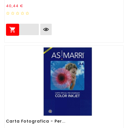
Prezzo
40,44 €

Carta Fotografica - Per...