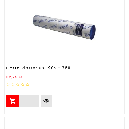
Carta Plotter PBJ.90S - 360...
Prezzo
32,25 €
