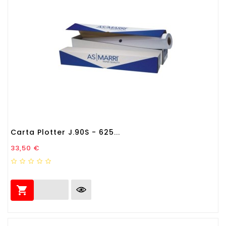
Carta Plotter J.90S - 625...
Prezzo
33,50 €
