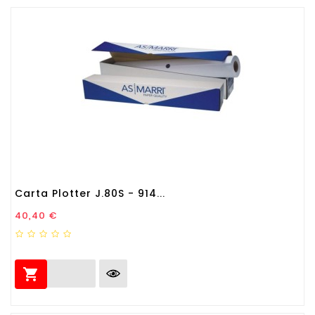
Carta Plotter J.80S - 914...
Prezzo
40,40 €
