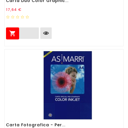
Carta Duo Color Graphic...
Prezzo
17,64 €

Carta Fotografica - Per...