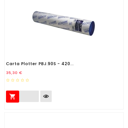
Carta Plotter PBJ.90S - 420...
Prezzo
35,30 €
