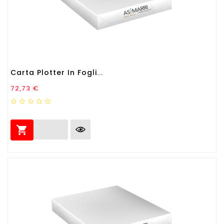
Carta Plotter In Fogli...
Prezzo
72,73 €
