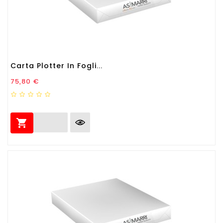
Carta Plotter In Fogli...
Prezzo
75,80 €
