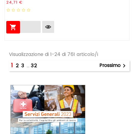
Prezzo
24,71 €

Visualizzazione di 1-24 di 761 articolo/i
1
Prossimo
2
3
…
32
