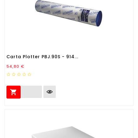
Carta Plotter PBJ.90S - 914...
Prezzo
54,80 €
