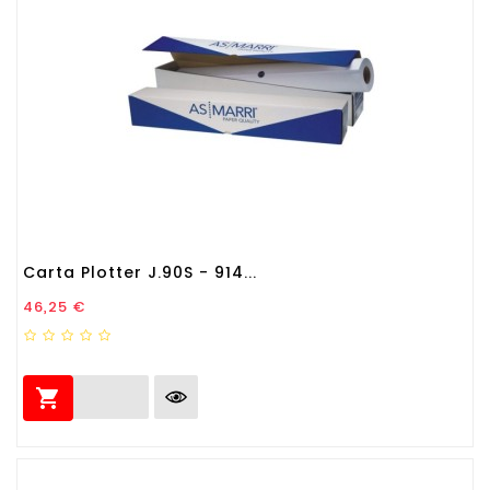
Carta Plotter J.90S - 914...
Prezzo
46,25 €
