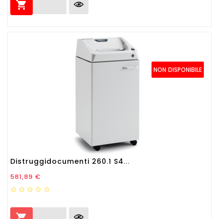

NON DISPONIBILE
Distruggidocumenti 260.1 S4...
Prezzo
581,89 €
