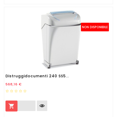
NON DISPONIBILE
Distruggidocumenti 240 SS5...
Prezzo
568,16 €
