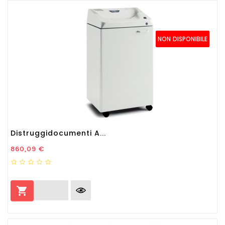
NON DISPONIBILE
Distruggidocumenti A...
Prezzo
860,09 €
