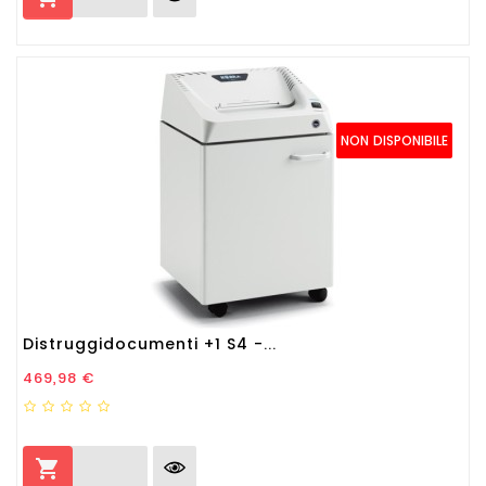
NON DISPONIBILE
Distruggidocumenti +1 S4 -...
Prezzo
469,98 €
