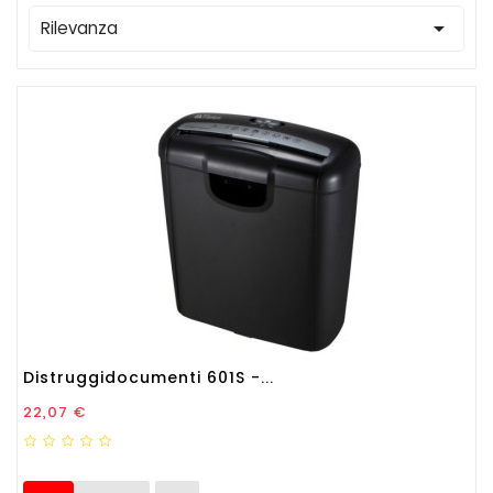

Rilevanza
Distruggidocumenti 601S -...
Prezzo
22,07 €