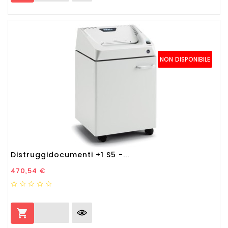
NON DISPONIBILE
Distruggidocumenti +1 S5 -...
Prezzo
470,54 €
