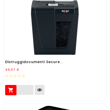
Distruggidocumenti Secure...
Prezzo
49,07 €
