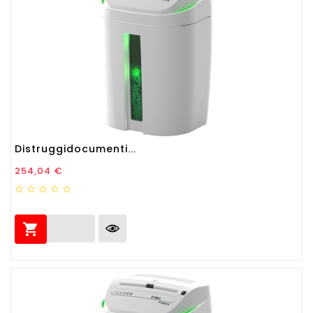
Distruggidocumenti...
Prezzo
254,04 €
