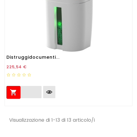
Distruggidocumenti...
Prezzo
225,54 €

Visualizzazione di 1-13 di 13 articolo/i