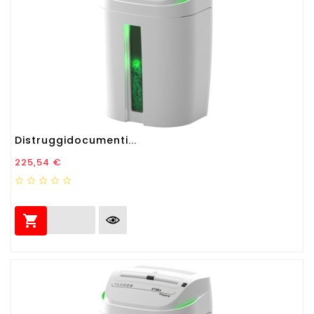
Distruggidocumenti...
Prezzo
225,54 €
