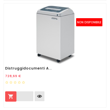
NON DISPONIBILE
Distruggidocumenti A...
Prezzo
728,69 €
