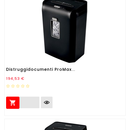
Distruggidocumenti ProMax...
Prezzo
194,53 €
