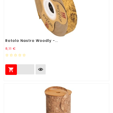
Rotolo Nastro Woodly -...
Prezzo
8,11 €
