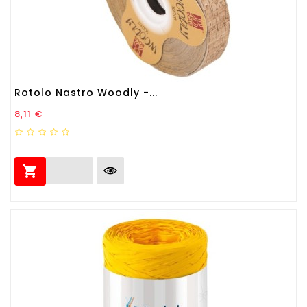
Rotolo Nastro Woodly -...
Prezzo
8,11 €
