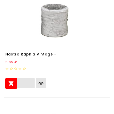
Nastro Raphia Vintage -...
Prezzo
5,95 €
