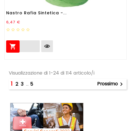
Nastro Rafia Sintetica -...
Prezzo
6,47 €

Visualizzazione di 1-24 di 114 articolo/i
1
Prossimo
2
3
…
5
