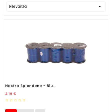

Rilevanza
Nastro Splendene - Blu...
Prezzo
2,19 €