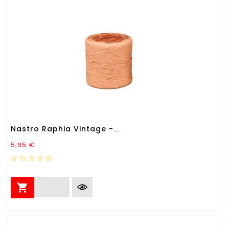
Nastro Raphia Vintage -...
Prezzo
5,95 €
