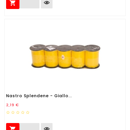

Nastro Splendene - Giallo...
Prezzo
2,19 €
