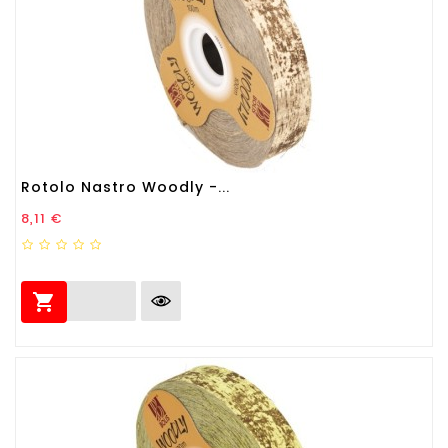
Rotolo Nastro Woodly -...
Prezzo
8,11 €
