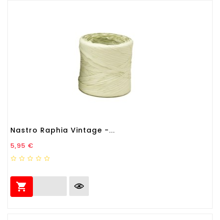
Nastro Raphia Vintage -...
Prezzo
5,95 €
