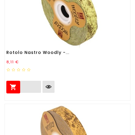
Rotolo Nastro Woodly -...
Prezzo
8,11 €
