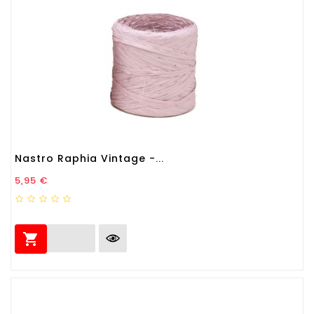
Nastro Raphia Vintage -...
Prezzo
5,95 €
