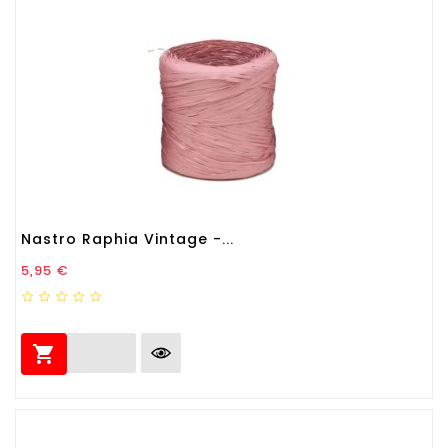
Nastro Raphia Vintage -...
Prezzo
5,95 €
