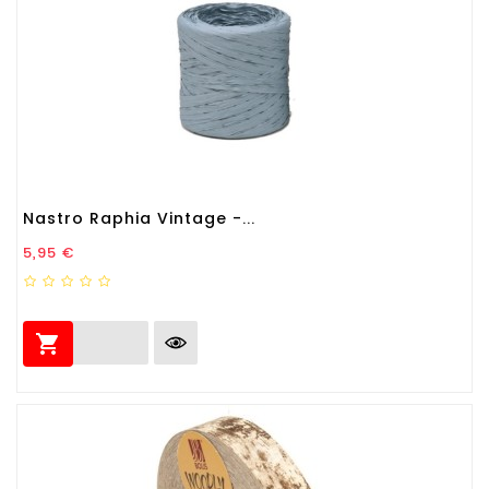
Nastro Raphia Vintage -...
Prezzo
5,95 €
