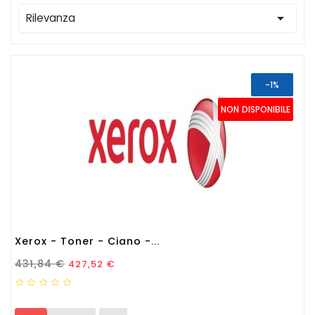

Rilevanza
-1%
NON DISPONIBILE
Xerox - Toner - Ciano -...
Prezzo Standard
Prezzo
431,84 €
427,52 €