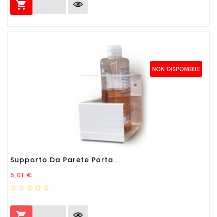

NON DISPONIBILE
Supporto Da Parete Porta...
Prezzo
5,01 €
