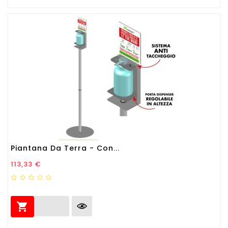
Piantana Da Terra - Con...
Prezzo
113,33 €
