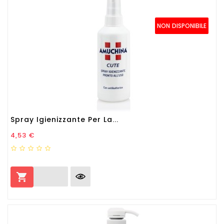
NON DISPONIBILE
Spray Igienizzante Per La...
Prezzo
4,53 €
