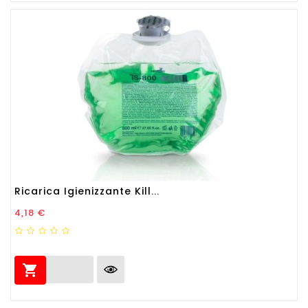
Ricarica Igienizzante Kill...
Prezzo
4,18 €
