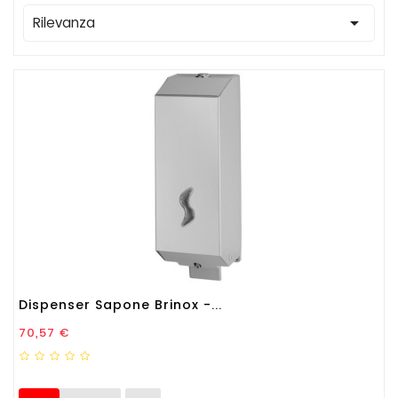

Rilevanza
Dispenser Sapone Brinox -...
Prezzo
70,57 €