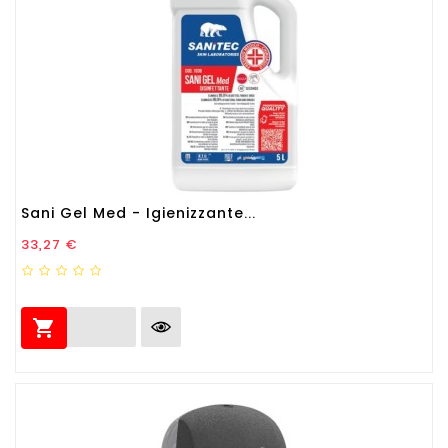
Sani Gel Med - Igienizzante...
Prezzo
33,27 €
