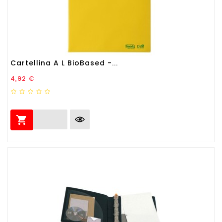
Cartellina A L BioBased -...
Prezzo
4,92 €
