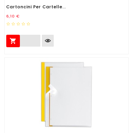
Cartoncini Per Cartelle...
Prezzo
6,10 €
