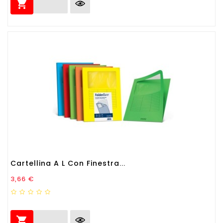

Cartellina A L Con Finestra...
Prezzo
3,66 €
