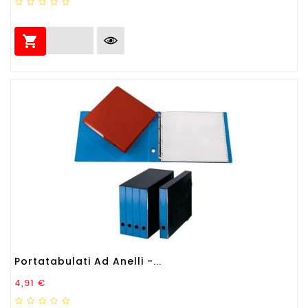

Portatabulati Ad Anelli -...
Prezzo
4,91 €