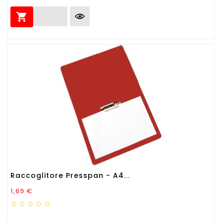

Raccoglitore Presspan - A4...
Prezzo
1,69 €