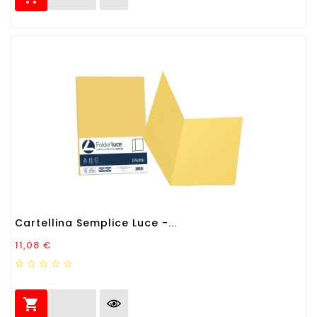
Cartellina Semplice Luce -...
Prezzo
11,08 €
