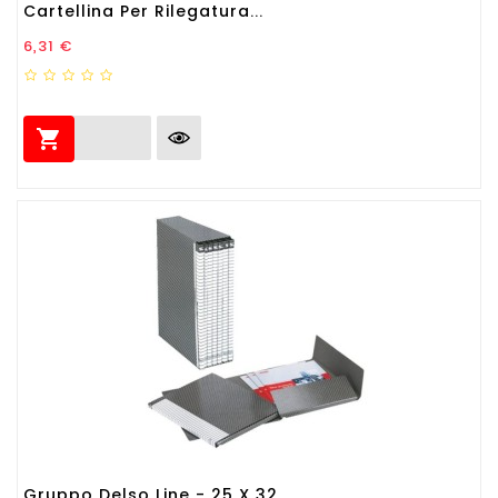
Cartellina Per Rilegatura...
Prezzo
6,31 €

Gruppo Delso Line - 25 X 32...