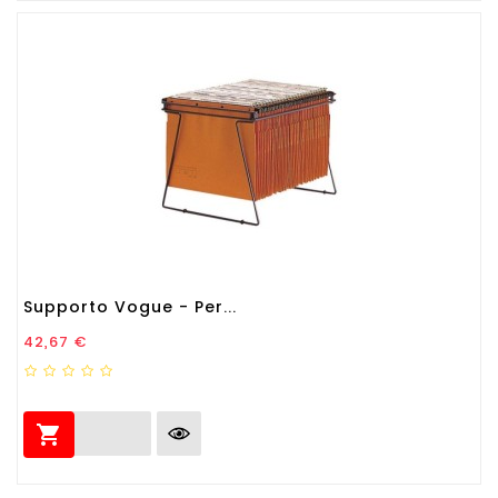
Supporto Vogue - Per...
Prezzo
42,67 €
