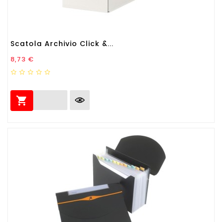
Scatola Archivio Click &...
Prezzo
8,73 €
