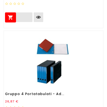

Gruppo 4 Portatabulati - Ad...
Prezzo
26,87 €