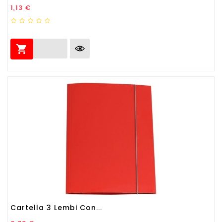
Prezzo
1,13 €

Cartella 3 Lembi Con...