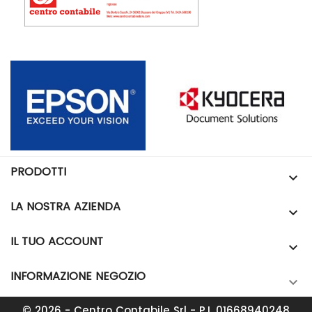
PRODOTTI

LA NOSTRA AZIENDA

IL TUO ACCOUNT

INFORMAZIONE NEGOZIO

© 2026 - Centro Contabile Srl - P.I. 01668940248