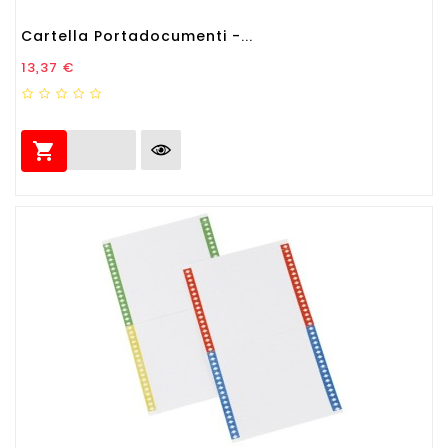
Cartella Portadocumenti -...
Prezzo
13,37 €
