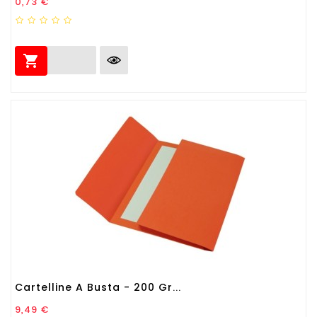
Prezzo
0,73 €

Cartelline A Busta - 200 Gr...
Prezzo
9,49 €