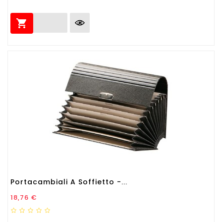

Portacambiali A Soffietto -...
Prezzo
18,76 €