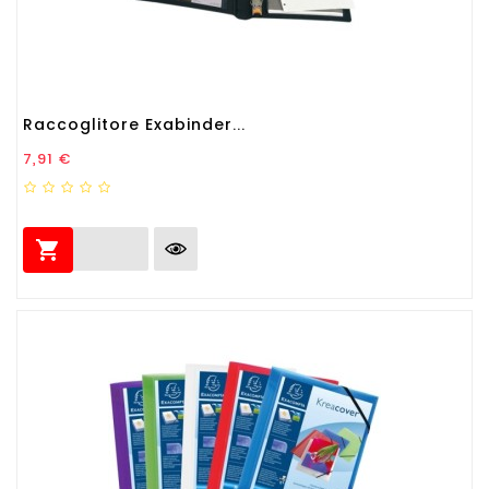
Raccoglitore Exabinder...
Prezzo
7,91 €
