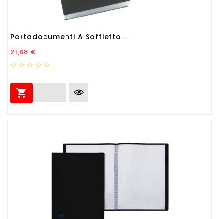
Portadocumenti A Soffietto...
Prezzo
21,68 €
