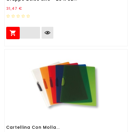
Prezzo
31,47 €

Cartellina Con Molla...