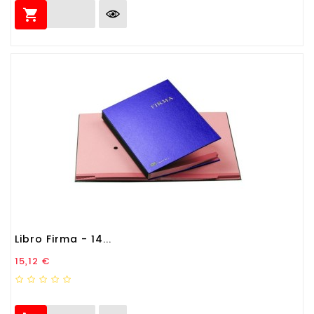

Libro Firma - 14...
Prezzo
15,12 €