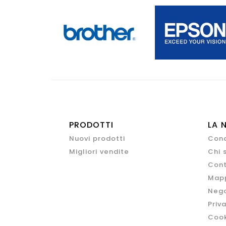
PRODOTTI
LA 
Nuovi prodotti
Cond
Migliori vendite
Chi 
Cont
Mapp
Nego
Priv
Cook