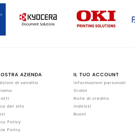
NOSTRA AZIENDA
IL TUO ACCOUNT
izioni di vendita
Informazioni personali
siamo
Ordini
atti
Note di credito
a del sito
Indirizzi
zi
Buoni
acy Policy
ie Policy