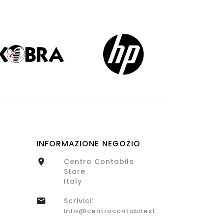
INFORMAZIONE NEGOZIO
Centro Contabile

Store
Italy
Scrivici:

info@centrocontabilestore.com