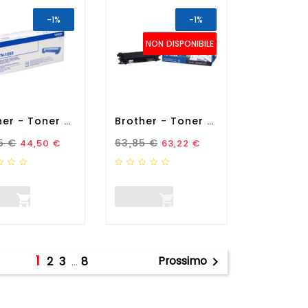
-1%
-1%
NON DISPONIBILE
Brother - Toner - Nero -...
Brother - Toner - Nero -...
zo Standard
Prezzo
Prezzo Standard
Prezzo
5 €
63,85 €
44,50 €
63,22 €


1
Prossimo
2
3
…
8
