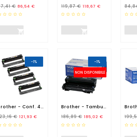
rezzo Standard
Prezzo
Prezzo Standard
Prezzo
Prez
87,41 €
119,87 €
84,8
86,54 €
118,67 €


-1%
-1%
NON DISPONIBILE
Brother - Conf. 4 Tamburi -...
Brother - Tamburo - Nero -...
rezzo Standard
Prezzo
Prezzo Standard
Prezzo
Prez
123,16 €
186,89 €
199,
121,93 €
185,02 €