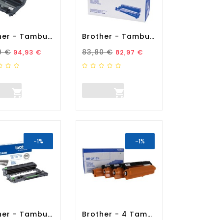
Brother - Tamburo - Nero -...
Brother - Tamburo - Nero -...
zo Standard
Prezzo
Prezzo Standard
Prezzo
9 €
83,80 €
94,93 €
82,97 €


-1%
-1%
Brother - Tamburo - Nero -...
Brother - 4 Tamburo -...