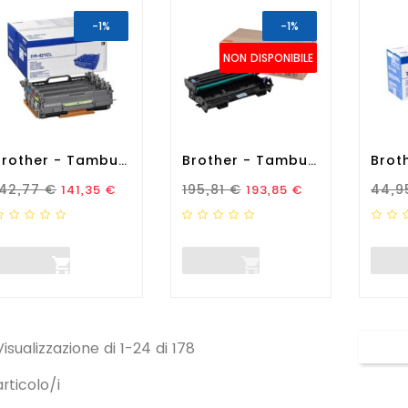
-1%
-1%
NON DISPONIBILE
Brother - Tamburo - DR421CL...
Brother - Tamburo - Nero -...
rezzo Standard
Prezzo
Prezzo Standard
Prezzo
Prez
142,77 €
195,81 €
44,9
141,35 €
193,85 €


Visualizzazione di 1-24 di 178
articolo/i