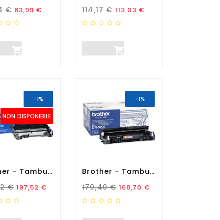
zo Standard
Prezzo
Prezzo Standard
Prezzo
4 €
114,17 €
83,99 €
113,03 €


-1%
-1%
NON DISPONIBILE
Brother - Tamburo - Nero -...
Brother - Tamburo - Nero -...
zo Standard
Prezzo
Prezzo Standard
Prezzo
52 €
170,40 €
197,52 €
168,70 €