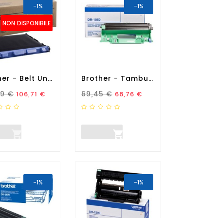
-1%
-1%
NON DISPONIBILE
Brother - Belt Unit -...
Brother - Tamburo - Nero -...
zo Standard
Prezzo
Prezzo Standard
Prezzo
79 €
69,45 €
106,71 €
68,76 €


-1%
-1%