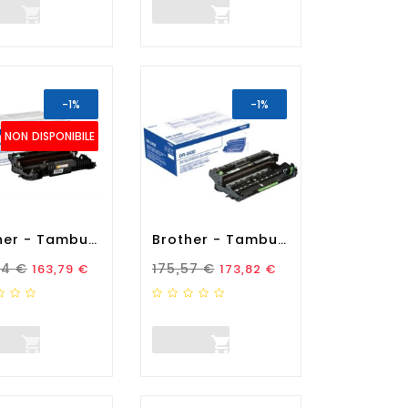


-1%
-1%
NON DISPONIBILE
Brother - Tamburo - Nero -...
Brother - Tamburo - Nero -...
zo Standard
Prezzo
Prezzo Standard
Prezzo
44 €
175,57 €
163,79 €
173,82 €

