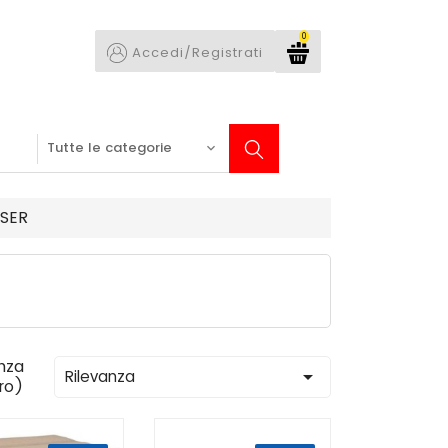
0
Accedi/Registrati
ASER
nza

Rilevanza
tro)