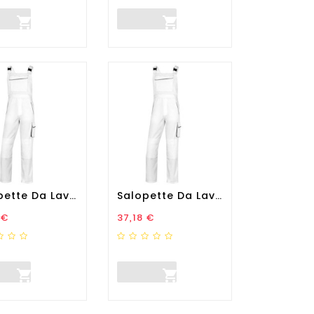


Salopette Da Lavoro...
Salopette Da Lavoro...
zo
Prezzo
 €
37,18 €

