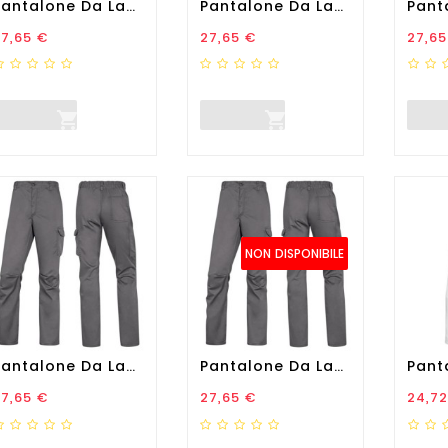
Pantalone Da Lavoro...
Pantalone Da Lavoro...
rezzo
Prezzo
Prez
7,65 €
27,65 €
27,65


NON DISPONIBILE
Pantalone Da Lavoro...
Pantalone Da Lavoro...
rezzo
Prezzo
Prez
7,65 €
27,65 €
24,72