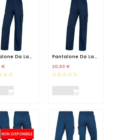
Pantalone Da Lavoro Palaos...
Pantalone Da Lavoro Palaos...
zo
Prezzo
 €
20,53 €


NON DISPONIBILE