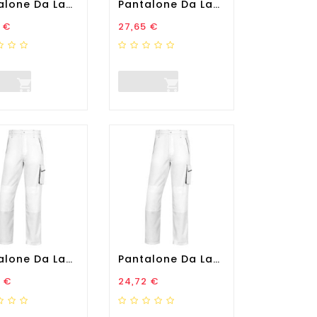
Pantalone Da Lavoro...
Pantalone Da Lavoro...
zo
Prezzo
 €
27,65 €


Pantalone Da Lavoro...
Pantalone Da Lavoro...
zo
Prezzo
 €
24,72 €