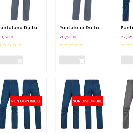
Pantalone Da Lavoro Palaos...
Pantalone Da Lavoro Palaos...
rezzo
Prezzo
Prez
20,53 €
20,53 €
27,65


NON DISPONIBILE
NON DISPONIBILE