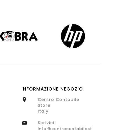
INFORMAZIONE NEGOZIO
Centro Contabile

Store
Italy
Scrivici:

info@centrocontabilestore.com