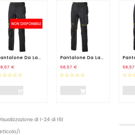
NON DISPONIBILE
Pantalone Da Lavoro World -...
Pantalone Da Lavoro World -...
rezzo
Prezzo
Prez
8,57 €
58,57 €
58,57


Visualizzazione di 1-24 di 161
articolo/i