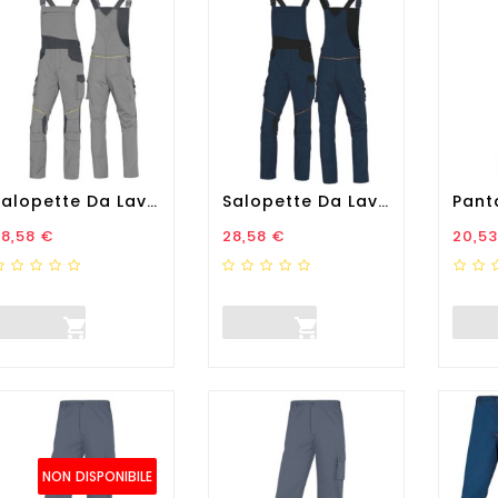
Salopette Da Lavoro Mach 2...
Salopette Da Lavoro Mach 2...
rezzo
Prezzo
Prez
8,58 €
28,58 €
20,53


NON DISPONIBILE