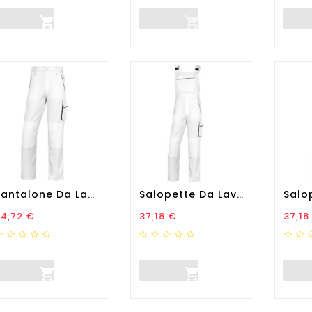


Pantalone Da Lavoro...
Salopette Da Lavoro...
rezzo
Prezzo
Prez
24,72 €
37,18 €
37,18

