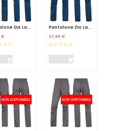
Pantalone Da Lavoro...
Pantalone Da Lavoro...
zo
Prezzo
 €
27,65 €


NON DISPONIBILE
NON DISPONIBILE