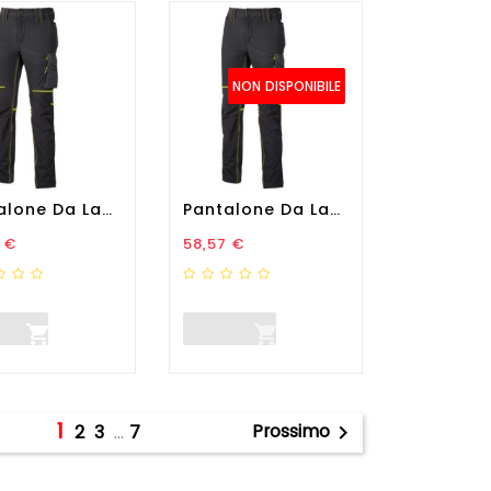
NON DISPONIBILE
Pantalone Da Lavoro World -...
Pantalone Da Lavoro World -...
zo
Prezzo
 €
58,57 €


1
Prossimo
2
3
…
7
