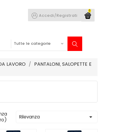
0
Accedi/Registrati
DA LAVORO
PANTALONI, SALOPETTE E
nza

Rilevanza
tro)