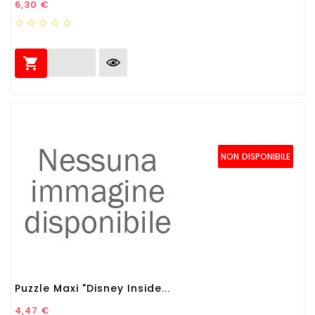
Prezzo
6,30 €

NON DISPONIBILE
Puzzle Maxi "Disney Inside...
Prezzo
4,47 €