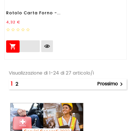
Rotolo Carta Forno -...
Prezzo
4,32 €

Visualizzazione di 1-24 di 27 articolo/i
1
Prossimo
2
