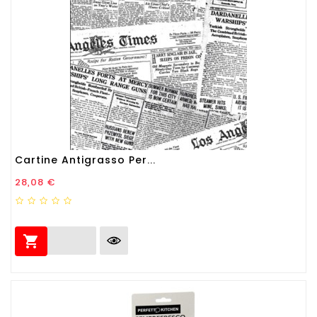
Cartine Antigrasso Per...
Prezzo
28,08 €
