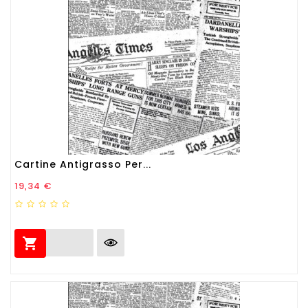
Cartine Antigrasso Per...
Prezzo
19,34 €
