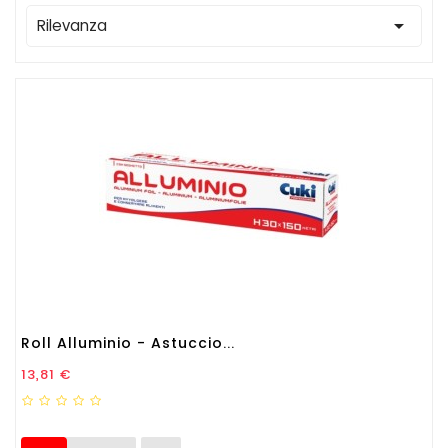

Rilevanza
Roll Alluminio - Astuccio...
Prezzo
13,81 €