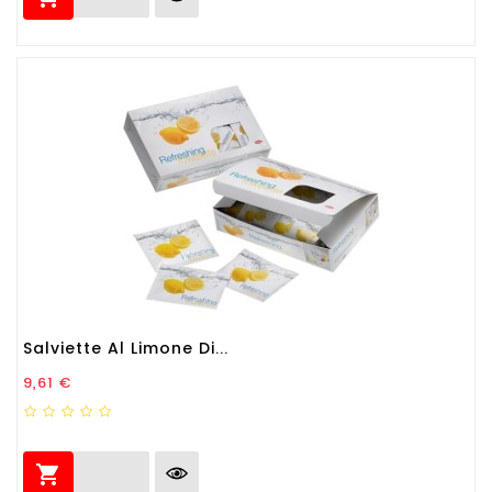
Salviette Al Limone Di...
Prezzo
9,61 €
