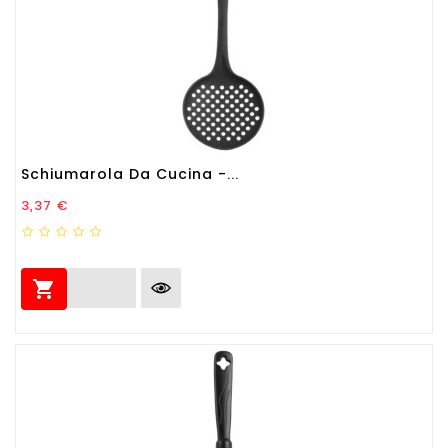
Schiumarola Da Cucina -...
Prezzo
3,37 €
