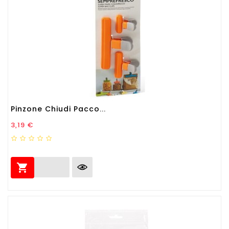
Pinzone Chiudi Pacco...
Prezzo
3,19 €
