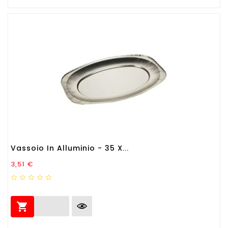
Vassoio In Alluminio - 35 X...
Prezzo
3,51 €
