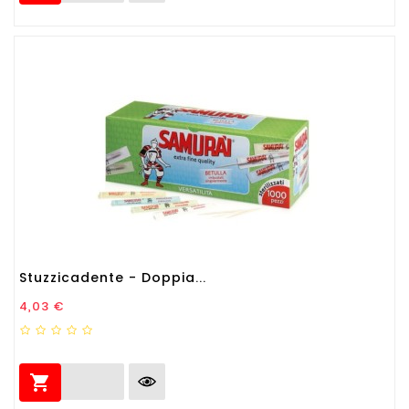
Stuzzicadente - Doppia...
Prezzo
4,03 €
