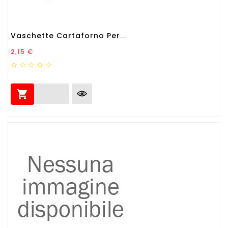
Vaschette Cartaforno Per...
Prezzo
2,15 €
