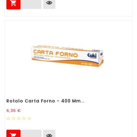

Rotolo Carta Forno - 400 Mm...
Prezzo
6,35 €
