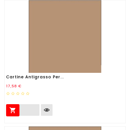
Cartine Antigrasso Per...
Prezzo
17,58 €
