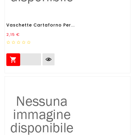
Vaschette Cartaforno Per...
Prezzo
2,15 €
