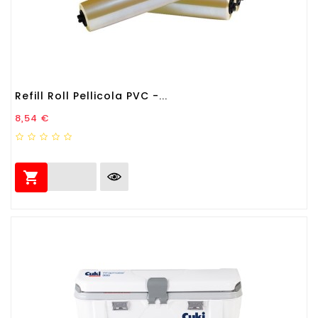
Refill Roll Pellicola PVC -...
Prezzo
8,54 €
