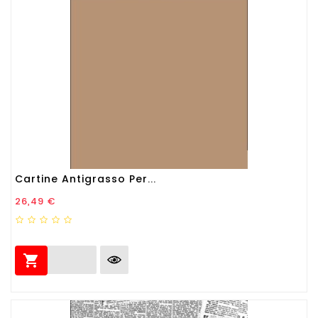
Cartine Antigrasso Per...
Prezzo
26,49 €
