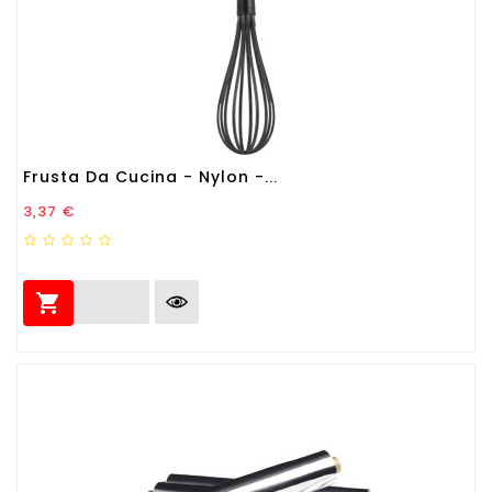
Frusta Da Cucina - Nylon -...
Prezzo
3,37 €
