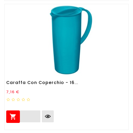
Caraffa Con Coperchio - 16...
Prezzo
7,16 €
