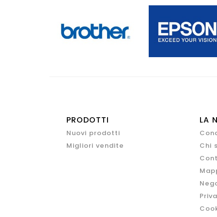
PRODOTTI
LA 
Nuovi prodotti
Cond
Migliori vendite
Chi 
Cont
Mapp
Nego
Priv
Cook