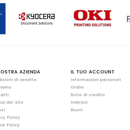
NOSTRA AZIENDA
IL TUO ACCOUNT
izioni di vendita
Informazioni personali
siamo
Ordini
atti
Note di credito
a del sito
Indirizzi
zi
Buoni
acy Policy
ie Policy