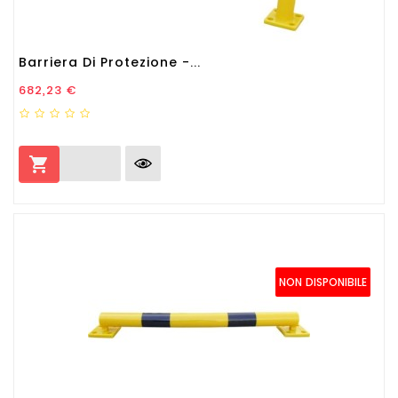
Barriera Di Protezione -...
Prezzo
682,23 €

NON DISPONIBILE