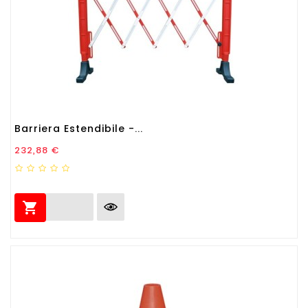
Barriera Estendibile -...
Prezzo
232,88 €
