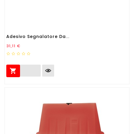
Adesivo Segnalatore Da...
Prezzo
31,11 €
