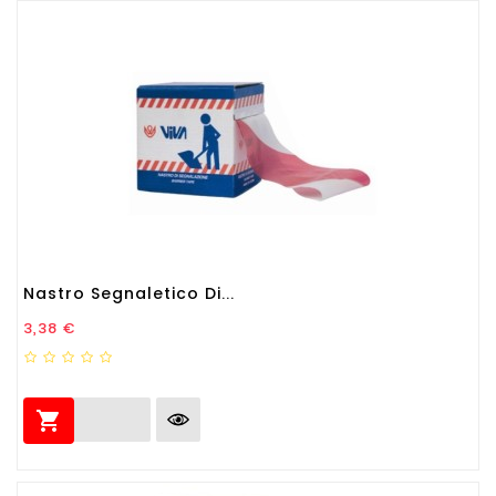
Nastro Segnaletico Di...
Prezzo
3,38 €
