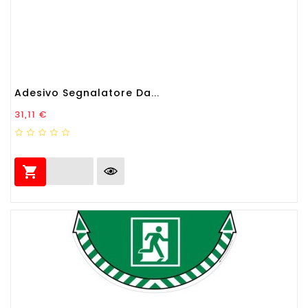
Adesivo Segnalatore Da...
Prezzo
31,11 €
