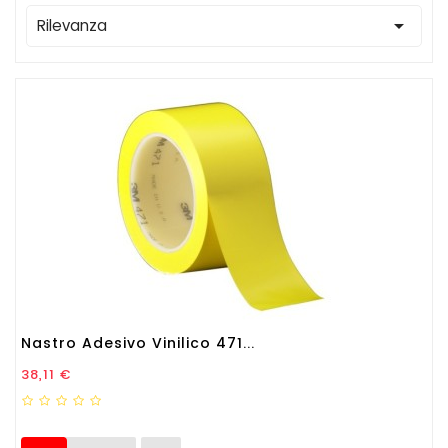

Rilevanza
Nastro Adesivo Vinilico 471...
Prezzo
38,11 €