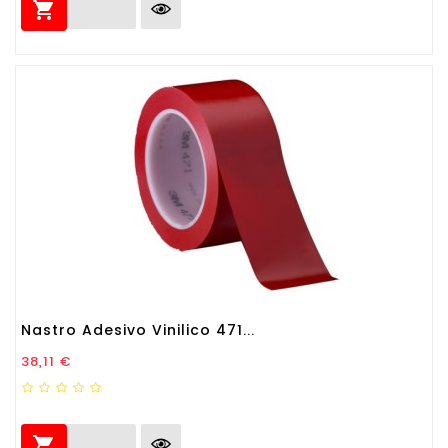

Nastro Adesivo Vinilico 471...
Prezzo
38,11 €
