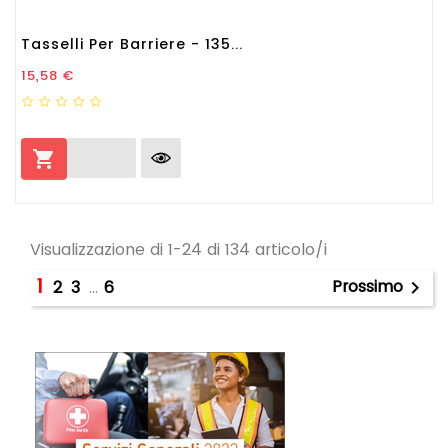
Tasselli Per Barriere - 135...
Prezzo
15,58 €

Visualizzazione di 1-24 di 134 articolo/i
1
Prossimo
2
3
…
6
