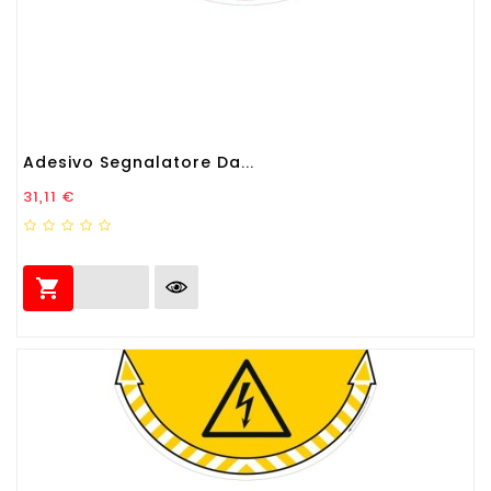
Adesivo Segnalatore Da...
Prezzo
31,11 €
