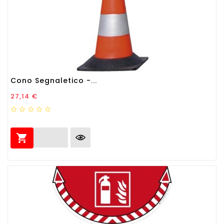
Cono Segnaletico -...
Prezzo
27,14 €
