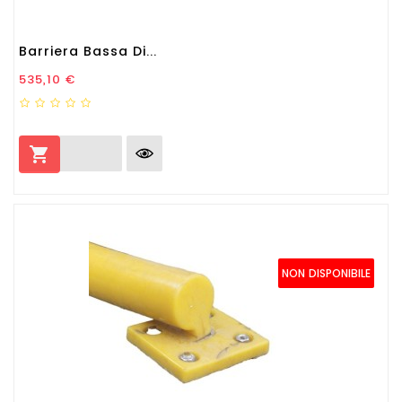
Barriera Bassa Di...
Prezzo
535,10 €

NON DISPONIBILE