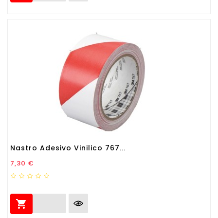
Nastro Adesivo Vinilico 767...
Prezzo
7,30 €
