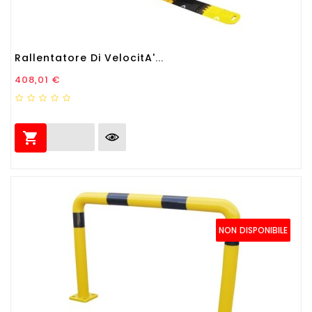
Rallentatore Di VelocitA'...
Prezzo
408,01 €

NON DISPONIBILE