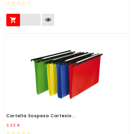

Cartella Sospesa Cartesio...
Prezzo
2,23 €