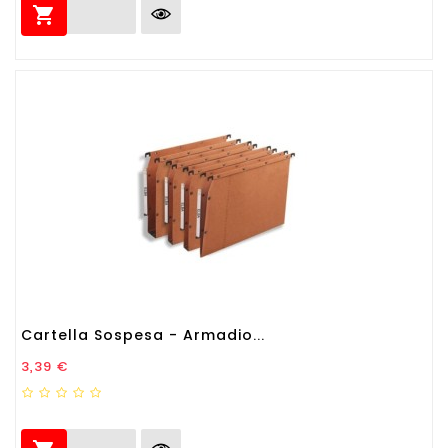

Cartella Sospesa - Armadio...
Prezzo
3,39 €