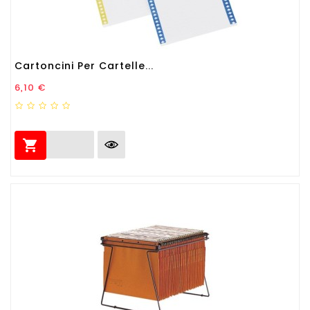
Cartoncini Per Cartelle...
Prezzo
6,10 €
