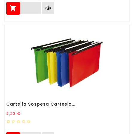

Cartella Sospesa Cartesio...
Prezzo
2,23 €