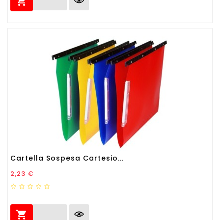

Cartella Sospesa Cartesio...
Prezzo
2,23 €
