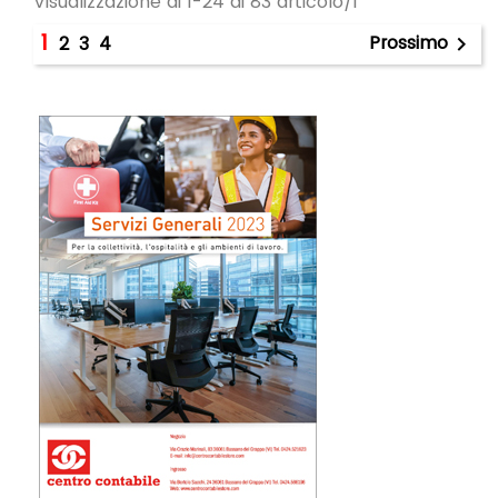
Visualizzazione di 1-24 di 83 articolo/i
1
Prossimo
2
3
4
