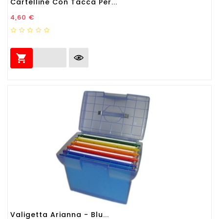
Cartelline Con Tacca Per...
Prezzo
4,60 €

Valigetta Arianna - Blu...