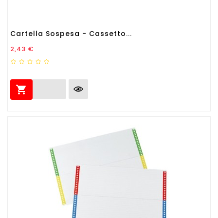
Cartella Sospesa - Cassetto...
Prezzo
2,43 €
