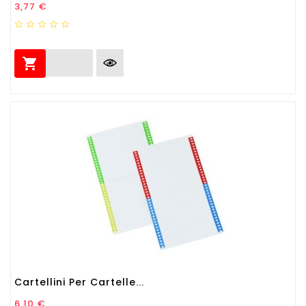
Prezzo
3,77 €

Cartellini Per Cartelle...
Prezzo
6,10 €