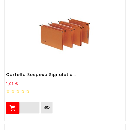
Cartella Sospesa Signaletic...
Prezzo
1,01 €
