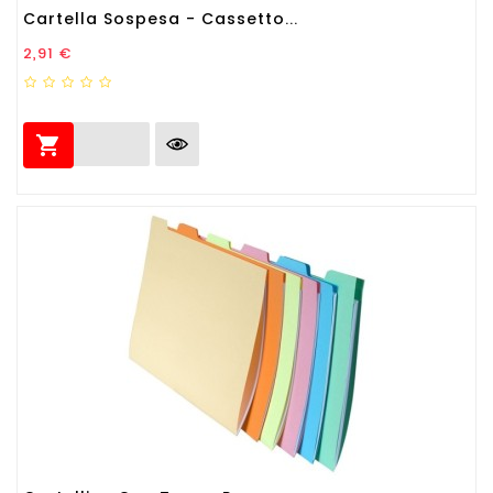
Cartella Sospesa - Cassetto...
Prezzo
2,91 €
