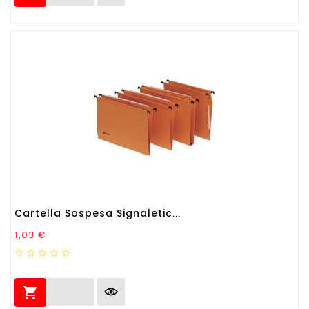
Cartella Sospesa Signaletic...
Prezzo
1,03 €
