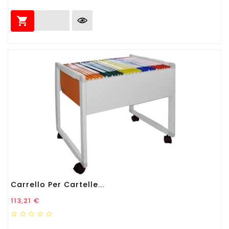

Carrello Per Cartelle...
Prezzo
113,21 €