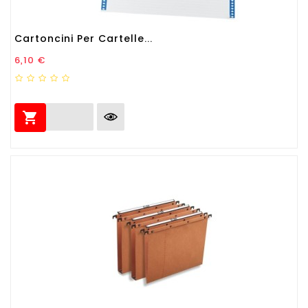
Cartoncini Per Cartelle...
Prezzo
6,10 €
