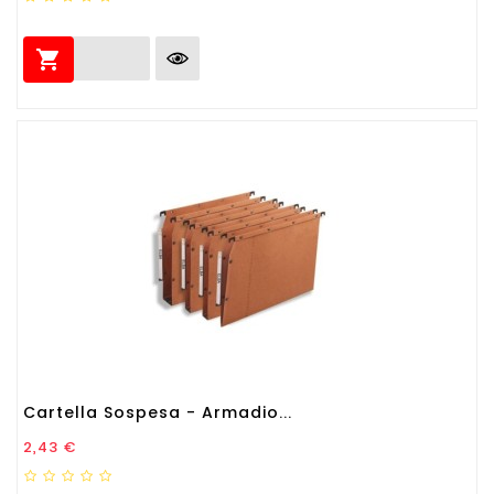

Cartella Sospesa - Armadio...
Prezzo
2,43 €