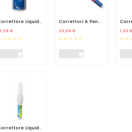
Correttore Liquido Rapid -...
Correttori A Penna Shake'n...
rezzo
Prezzo
Prez
7,29 €
23,09 €
1,33 


Correttore Liquido A Penna...