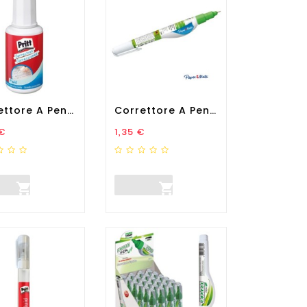
Correttore A Pennello Pritt...
Correttore A Penna Liquid...
zo
Prezzo
€
1,35 €

