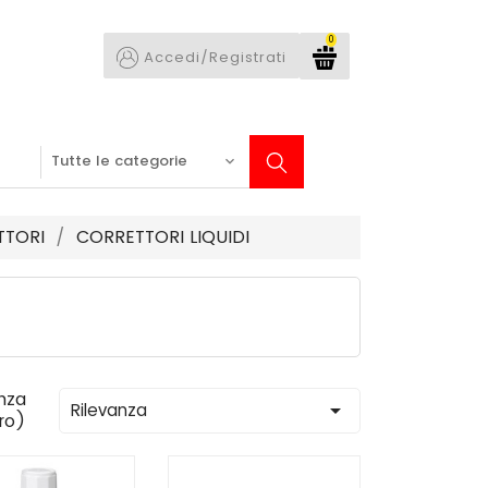
0
Accedi/Registrati
TTORI
CORRETTORI LIQUIDI
nza

Rilevanza
tro)