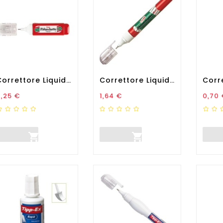
Correttore Liquido Il...
Correttore Liquido Il...
rezzo
Prezzo
Prez
,25 €
1,64 €
0,70 

