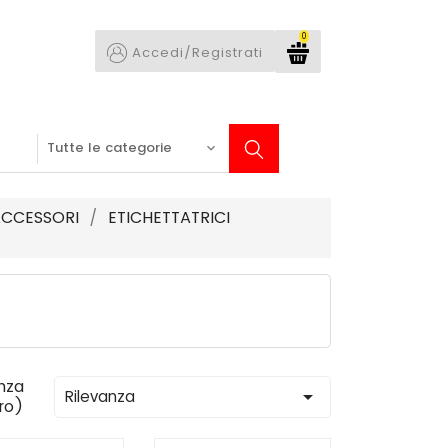
0
Accedi/Registrati
ACCESSORI
ETICHETTATRICI
nza

Rilevanza
tro)