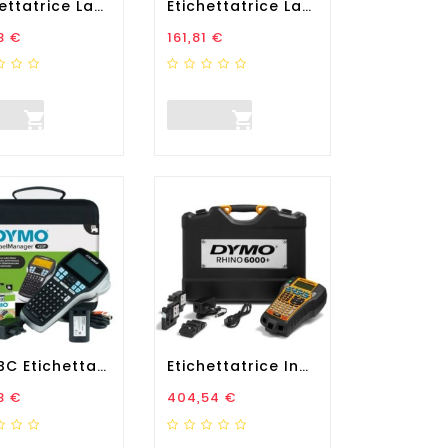
Etichettatrice Labelwriter...
Etichettatrice Labelwriter...
zo
Prezzo
3 €
161,81 €


Kit ABC Etichettatrice...
Etichettatrice Industriale...
zo
Prezzo
3 €
404,54 €