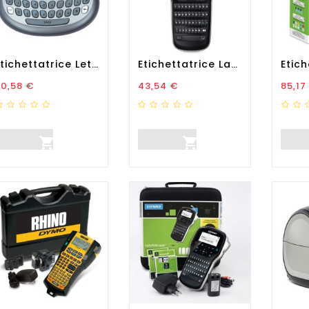
Etichettatrice Letratag...
Etichettatrice LabelManager...
rezzo
Prezzo
Prez
30,58 €
43,54 €
85,17

