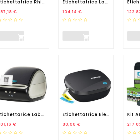
Etichettatrice Rhino 5200...
Etichettatrice Label...
rezzo
Prezzo
Prez
87,18 €
104,14 €
122,8


Etichettarice Labelwriter...
Etichettatrice Elettronica...
rezzo
Prezzo
Prez
01,16 €
30,06 €
217,8