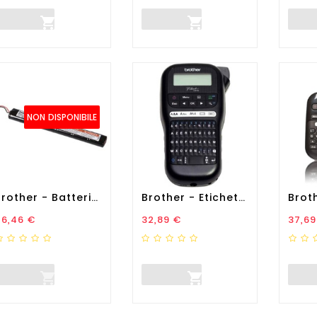


NON DISPONIBILE
Brother - Batteria - Ni-Mh...
Brother - Etichettatrice -...
rezzo
Prezzo
Prez
46,46 €
32,89 €
37,69

