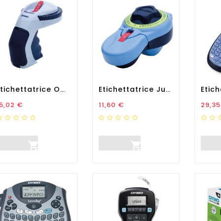
Etichettatrice Omega -...
Etichettatrice Junior -...
rezzo
Prezzo
Prez
5,02 €
11,60 €
29,35

