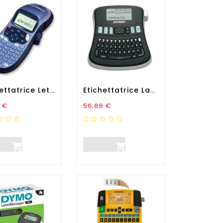
Etichettatrice Letratag...
Etichettatrice LabelManager...
zo
Prezzo
 €
56,89 €

