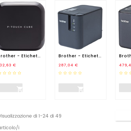
Brother - Etichettatrice -...
Brother - Etichettatrice -...
rezzo
Prezzo
Prez
02,63 €
287,04 €
479,


Visualizzazione di 1-24 di 49
articolo/i