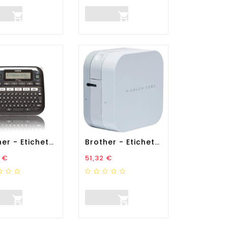


Brother - Etichettatrice -...
Brother - Etichettatrice -...
zo
Prezzo
 €
51,32 €

