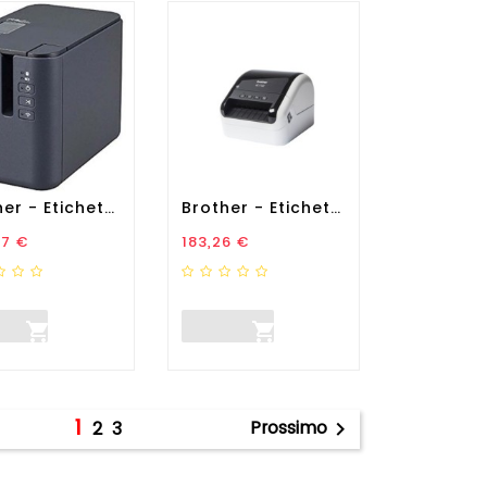
Brother - Etichettatrice -...
Brother - Etichettatrice -...
zo
Prezzo
47 €
183,26 €


1
Prossimo
2
3
