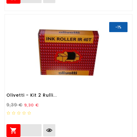
-1%
Olivetti - Kit 2 Rulli...
Prezzo Standard
Prezzo
9,39 €
9,30 €
