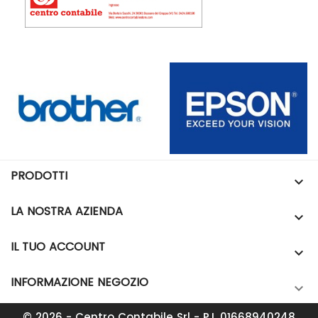
PRODOTTI

LA NOSTRA AZIENDA

IL TUO ACCOUNT

INFORMAZIONE NEGOZIO

© 2026 - Centro Contabile Srl - P.I. 01668940248