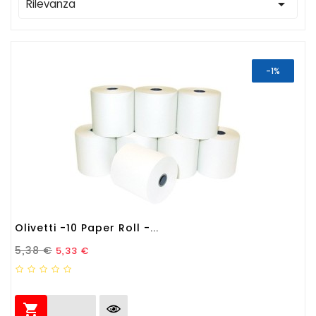

Rilevanza
-1%
Olivetti -10 Paper Roll -...
Prezzo Standard
Prezzo
5,38 €
5,33 €
