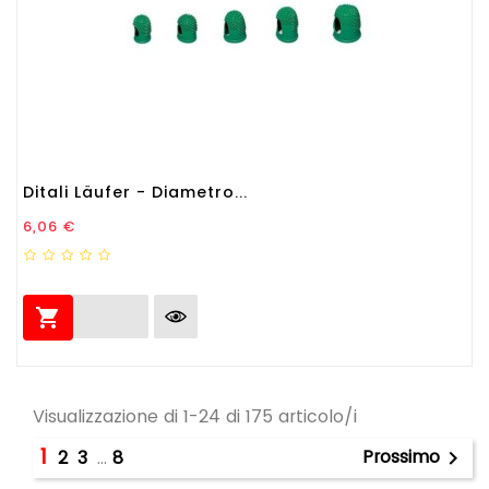
Ditali Läufer - Diametro...
Prezzo
6,06 €

Visualizzazione di 1-24 di 175 articolo/i
1
Prossimo
2
3
…
8
