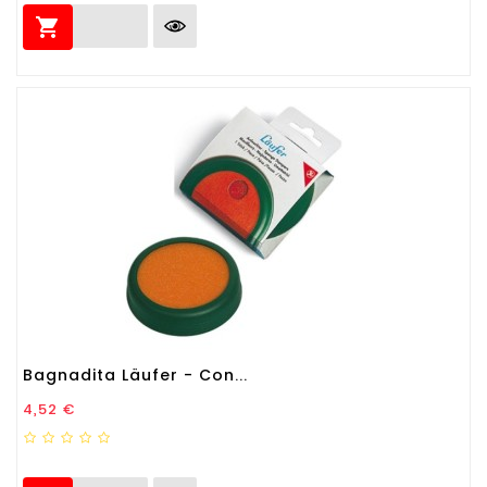

Bagnadita Läufer - Con...
Prezzo
4,52 €