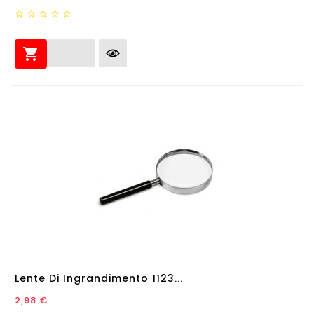

Lente Di Ingrandimento 1123...
Prezzo
2,98 €