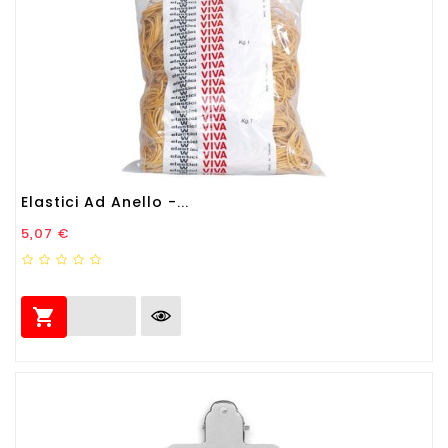
Elastici Ad Anello -...
Prezzo
5,07 €
