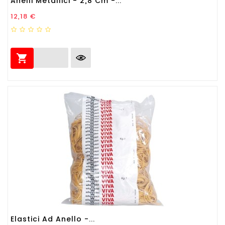
Anelli Metallici - 2,8 Cm -...
Prezzo
12,18 €

Elastici Ad Anello -...