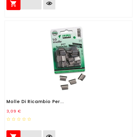

Molle Di Ricambio Per...
Prezzo
3,09 €
