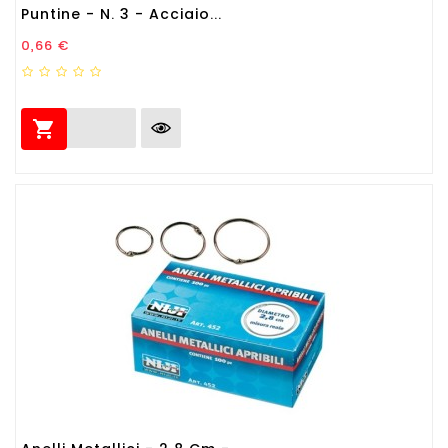
Puntine - N. 3 - Acciaio...
Prezzo
0,66 €
