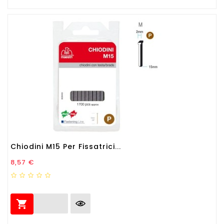
Chiodini M15 Per Fissatrici...
Prezzo
8,57 €
