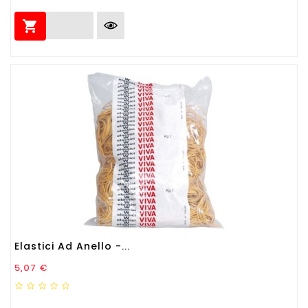

Elastici Ad Anello -...
Prezzo
5,07 €