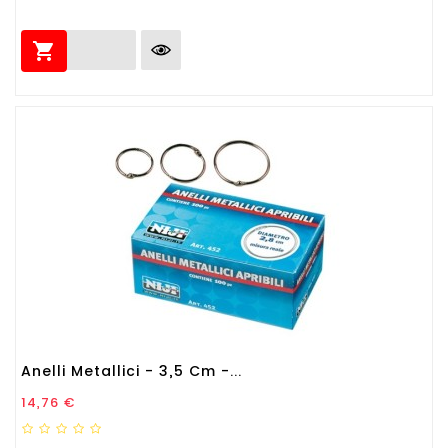

Anelli Metallici - 3,5 Cm -...
Prezzo
14,76 €