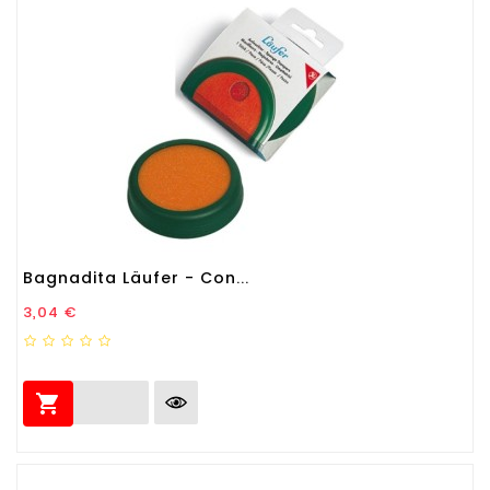
Bagnadita Läufer - Con...
Prezzo
3,04 €
