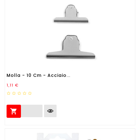
Molla - 10 Cm - Acciaio...
Prezzo
1,11 €
