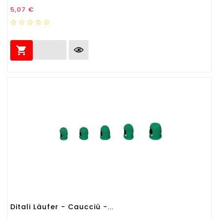
Prezzo
5,07 €

Ditali Läufer - Caucciù -...