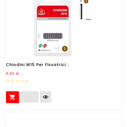
Chiodini W15 Per Fissatrici...
Prezzo
8,82 €
