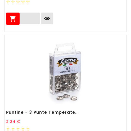

Puntine - 3 Punte Temperate...
Prezzo
2,24 €