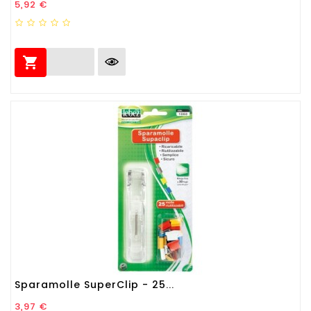
Prezzo
5,92 €

Sparamolle SuperClip - 25...
Prezzo
3,97 €