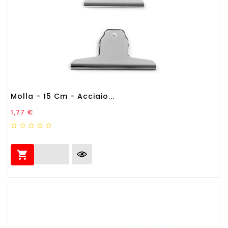
Molla - 15 Cm - Acciaio...
Prezzo
1,77 €
