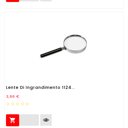
Lente Di Ingrandimento 1124...
Prezzo
3,66 €
