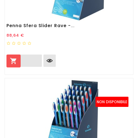
Penna Sfera Slider Rave -...
Prezzo
88,64 €

NON DISPONIBILE