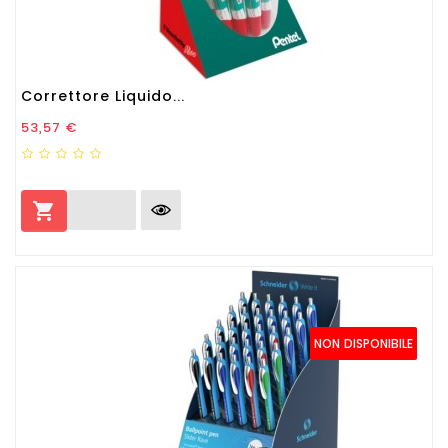
Correttore Liquido...
Prezzo
53,57 €

NON DISPONIBILE