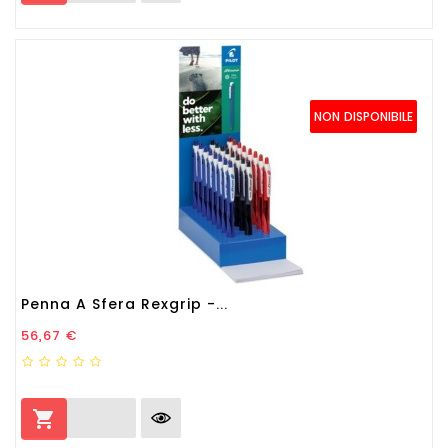
NON DISPONIBILE
Penna A Sfera Rexgrip -...
Prezzo
56,67 €
