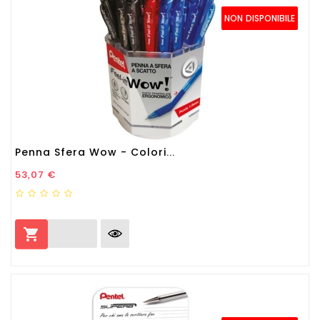
NON DISPONIBILE
Penna Sfera Wow - Colori...
Prezzo
53,07 €
