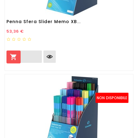
Penna Sfera Slider Memo XB...
Prezzo
53,36 €

NON DISPONIBILE