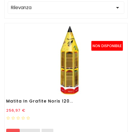

Rilevanza
NON DISPONIBILE
Matita In Grafite Noris 120...
Prezzo
256,97 €