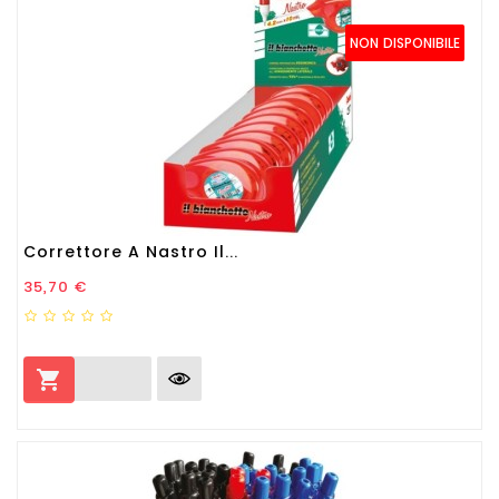
NON DISPONIBILE
Correttore A Nastro Il...
Prezzo
35,70 €
