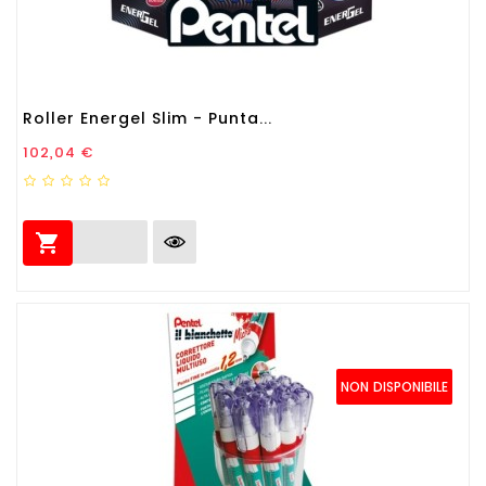
Roller Energel Slim - Punta...
Prezzo
102,04 €

NON DISPONIBILE