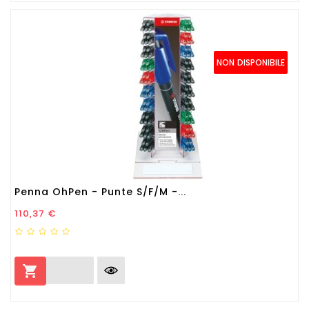
NON DISPONIBILE
Penna OhPen - Punte S/F/M -...
Prezzo
110,37 €
