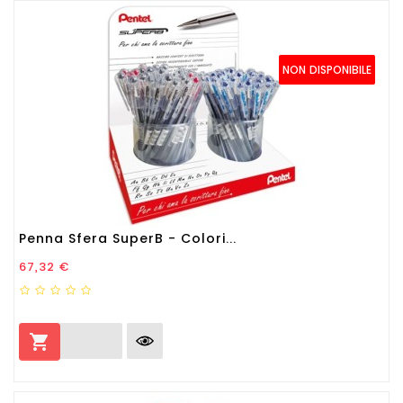
NON DISPONIBILE
Penna Sfera SuperB - Colori...
Prezzo
67,32 €
