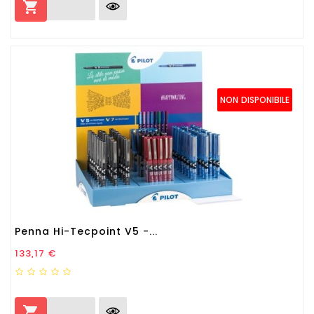

NON DISPONIBILE
Penna Hi-Tecpoint V5 -...
Prezzo
133,17 €
