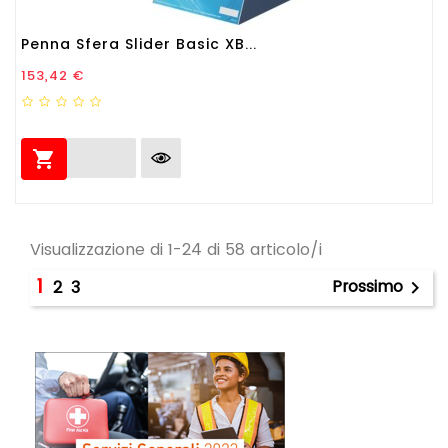
Penna Sfera Slider Basic XB...
Prezzo
153,42 €

Visualizzazione di 1-24 di 58 articolo/i
1
Prossimo
2
3
