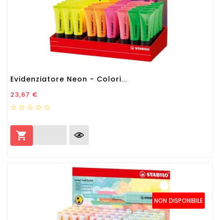
Evidenziatore Neon - Colori...
Prezzo
23,67 €

NON DISPONIBILE