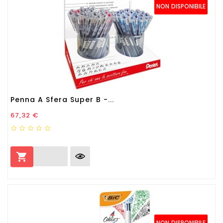
NON DISPONIBILE
Penna A Sfera Super B -...
Prezzo
67,32 €

NON DISPONIBILE