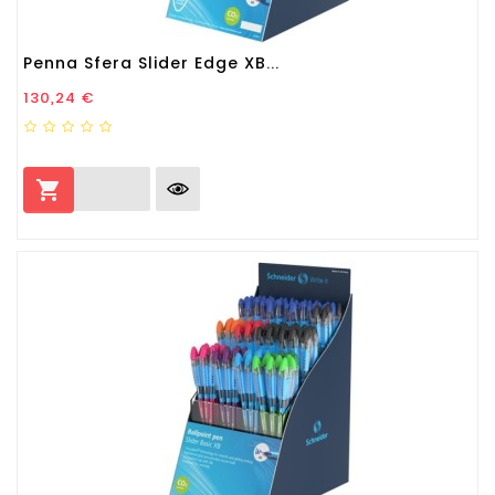
Penna Sfera Slider Edge XB...
Prezzo
130,24 €
