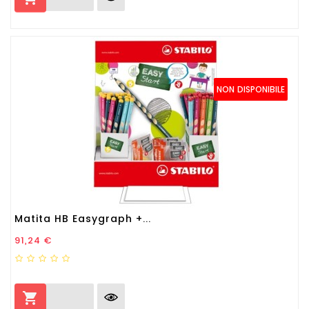
NON DISPONIBILE
Matita HB Easygraph +...
Prezzo
91,24 €
