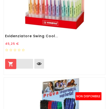
Evidenziatore Swing Cool...
Prezzo
45,25 €

NON DISPONIBILE