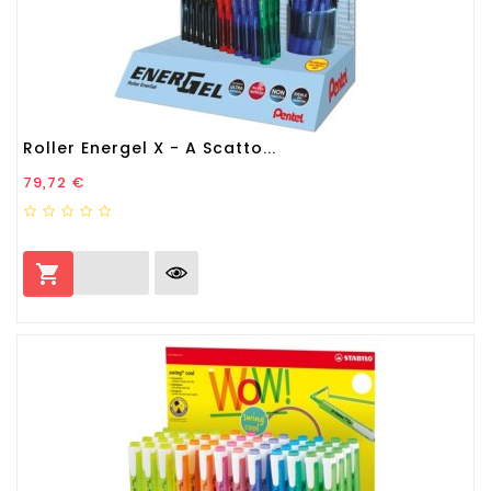
Roller Energel X - A Scatto...
Prezzo
79,72 €
