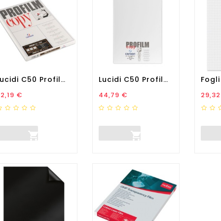
Lucidi C50 Profilm Copy Per...
Lucidi C50 Profilm Copy Per...
rezzo
Prezzo
Prez
2,19 €
44,79 €
29,32

