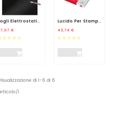
Fogli Elettrostatici Magic...
Lucido Per Stampanti Laser...
rezzo
Prezzo
27,07 €
43,74 €


Visualizzazione di 1-6 di 6
articolo/i