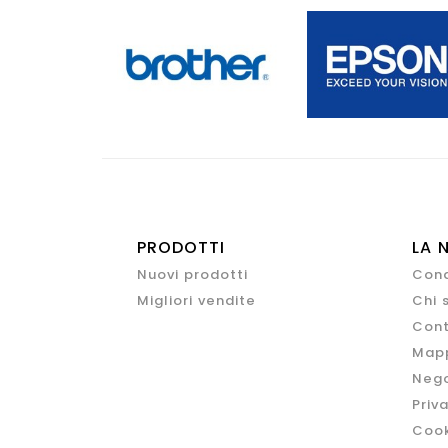
PRODOTTI
LA 
Nuovi prodotti
Cond
Migliori vendite
Chi 
Cont
Mapp
Nego
Priv
Cook