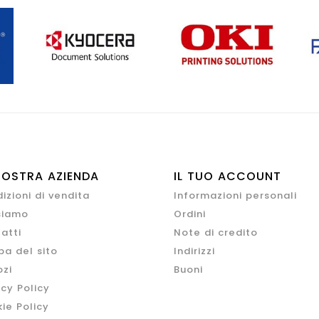
NOSTRA AZIENDA
IL TUO ACCOUNT
izioni di vendita
Informazioni personali
siamo
Ordini
atti
Note di credito
a del sito
Indirizzi
zi
Buoni
acy Policy
ie Policy