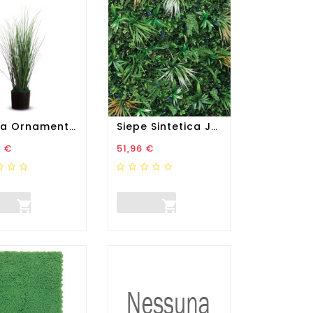
Pianta Ornamentale - Erba -...
Siepe Sintetica Jungle...
zo
Prezzo
2 €
51,96 €

