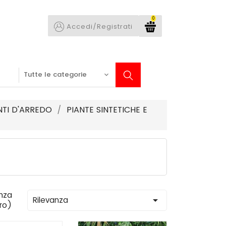
0
Accedi/Registrati
TI D'ARREDO
PIANTE SINTETICHE E
nza

Rilevanza
tro)