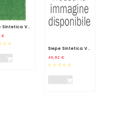
Siepe Sintetica Verdecor...
zo
 €
Siepe Sintetica Verdecor...
Prezzo
45,82 €

