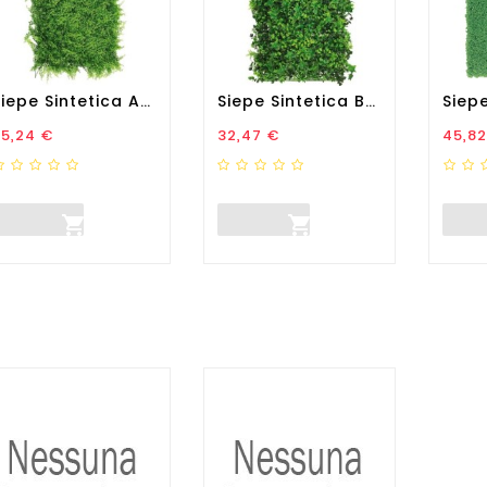
Siepe Sintetica Amazzonia...
Siepe Sintetica Borneo...
rezzo
Prezzo
Prez
35,24 €
32,47 €
45,82

