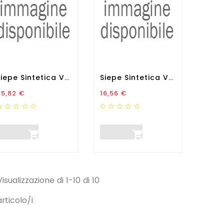
Siepe Sintetica Verdecor...
Siepe Sintetica Verdecor...
rezzo
Prezzo
45,82 €
16,56 €


Visualizzazione di 1-10 di 10
articolo/i