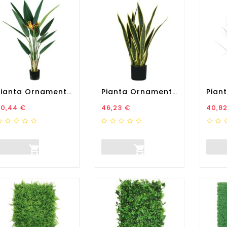
Pianta Ornamentale...
Pianta Ornamentale...
rezzo
Prezzo
Prez
70,44 €
46,23 €
40,8

