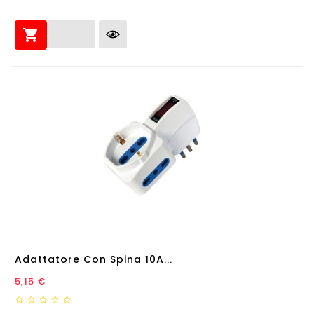

Adattatore Con Spina 10A...
Prezzo
5,15 €