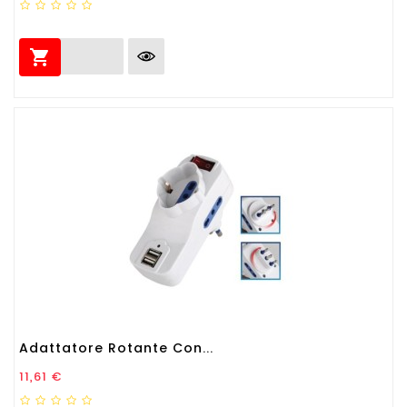

Adattatore Rotante Con...
Prezzo
11,61 €