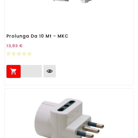
Prolunga Da 10 Mt - MKC
Prezzo
13,83 €
