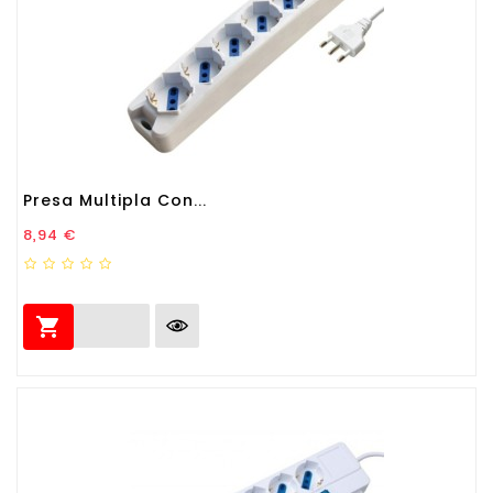
Presa Multipla Con...
Prezzo
8,94 €
