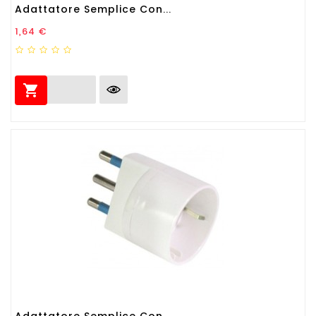
Adattatore Semplice Con...
Prezzo
1,64 €

Adattatore Semplice Con...