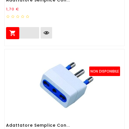
Prezzo
1,70 €

NON DISPONIBILE
Adattatore Semplice Con...