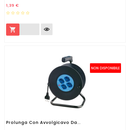
Prezzo
1,39 €

NON DISPONIBILE
Prolunga Con Avvolgicavo Da...