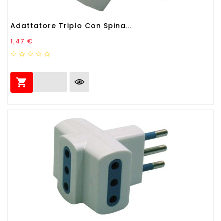
Adattatore Triplo Con Spina...
Prezzo
1,47 €
