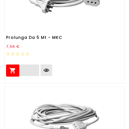
Prolunga Da 5 Mt - MKC
Prezzo
7,56 €
