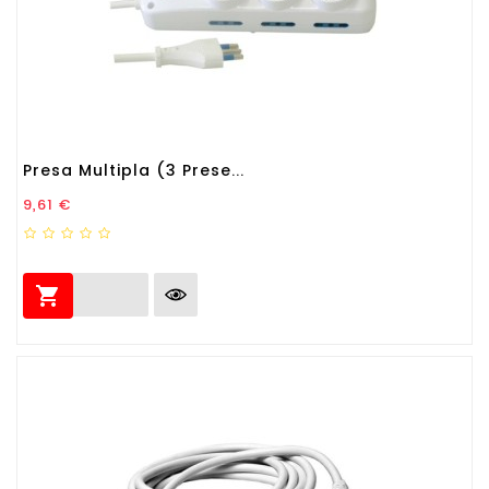
Presa Multipla (3 Prese...
Prezzo
9,61 €
