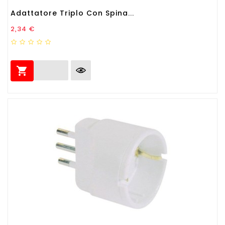
Adattatore Triplo Con Spina...
Prezzo
2,34 €
