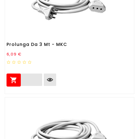
Prolunga Da 3 Mt - MKC
Prezzo
6,09 €
