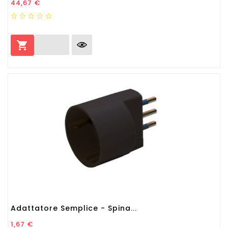
Prezzo
44,67 €

Adattatore Semplice - Spina...
Prezzo
1,67 €