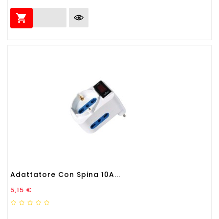

Adattatore Con Spina 10A...
Prezzo
5,15 €