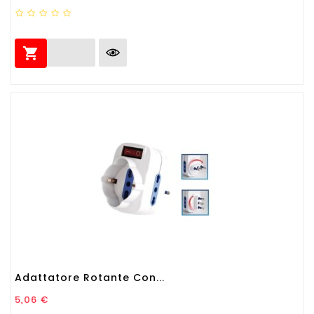

Adattatore Rotante Con...
Prezzo
5,06 €