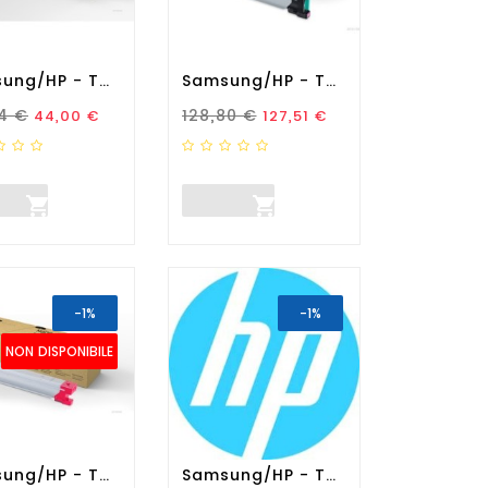
Samsung/HP - Toner...
Samsung/HP - Toner...
zo Standard
Prezzo
Prezzo Standard
Prezzo
4 €
128,80 €
44,00 €
127,51 €


-1%
-1%
NON DISPONIBILE
Samsung/HP - Toner...
Samsung/HP - Tamburo...