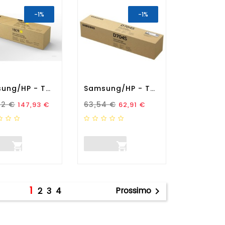
-1%
-1%
Samsung/HP - Toner...
Samsung/HP - Toner...
zo Standard
Prezzo
Prezzo Standard
Prezzo
42 €
63,54 €
147,93 €
62,91 €


1
Prossimo
2
3
4
