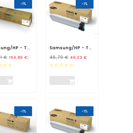
-1%
-1%
Samsung/HP - Toner...
Samsung/HP - Toner...
zo Standard
Prezzo
Prezzo Standard
Prezzo
41 €
46,70 €
154,85 €
46,23 €


-1%
-1%