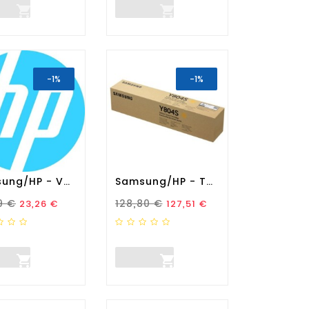


-1%
-1%
Samsung/HP - Vaschetta...
Samsung/HP - Toner...
zo Standard
Prezzo
Prezzo Standard
Prezzo
9 €
128,80 €
23,26 €
127,51 €

