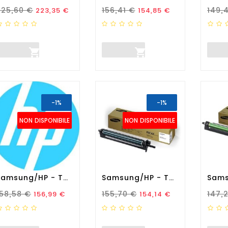
rezzo Standard
Prezzo
Prezzo Standard
Prezzo
Prez
225,60 €
156,41 €
149,
223,35 €
154,85 €


-1%
-1%
NON DISPONIBILE
NON DISPONIBILE
Samsung/HP - Tamburo...
Samsung/HP - Tamburo...
rezzo Standard
Prezzo
Prezzo Standard
Prezzo
Prez
158,58 €
155,70 €
147,
156,99 €
154,14 €