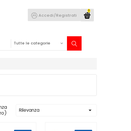
0
Accedi/Registrati
nza

Rilevanza
tro)