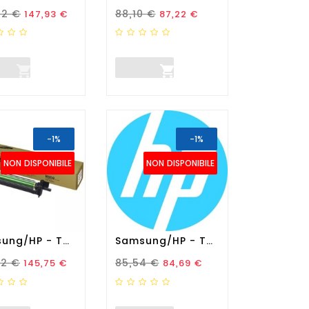
zo Standard
Prezzo
Prezzo Standard
Prezzo
42 €
88,10 €
147,93 €
87,22 €


-1%
-1%
NON DISPONIBILE
NON DISPONIBILE
Samsung/HP - Tamburo...
Samsung/HP - Tamburo...
zo Standard
Prezzo
Prezzo Standard
Prezzo
22 €
85,54 €
145,75 €
84,69 €