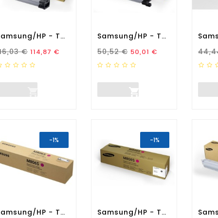
Samsung/HP - Toner...
Samsung/HP - Toner...
rezzo Standard
Prezzo
Prezzo Standard
Prezzo
Prez
116,03 €
50,52 €
44,4
114,87 €
50,01 €


-1%
-1%
Samsung/HP - Toner...
Samsung/HP - Toner...