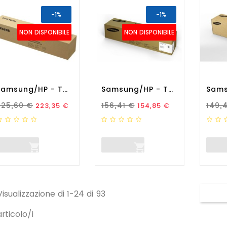
-1%
-1%
NON DISPONIBILE
NON DISPONIBILE
Samsung/HP - Toner...
Samsung/HP - Toner...
rezzo Standard
Prezzo
Prezzo Standard
Prezzo
Prez
225,60 €
156,41 €
149,
223,35 €
154,85 €


Visualizzazione di 1-24 di 93
articolo/i