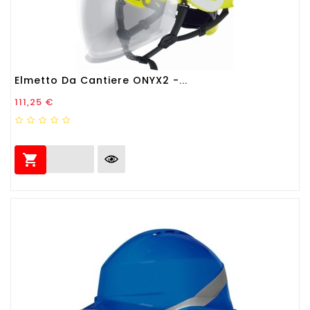
Elmetto Da Cantiere ONYX2 -...
Prezzo
111,25 €
