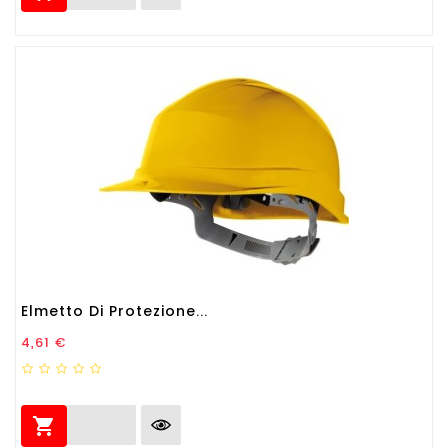
Elmetto Di Protezione...
Prezzo
4,61 €
