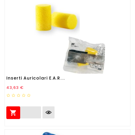
Inserti Auricolari E.A.R....
Prezzo
43,63 €
