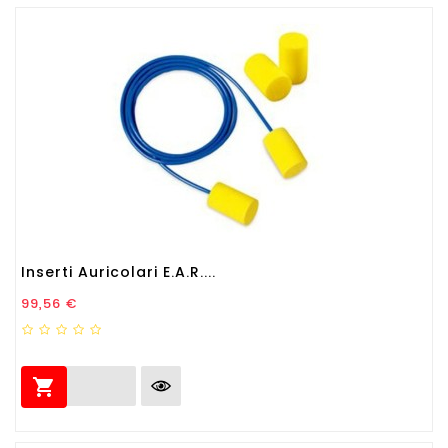
Inserti Auricolari E.A.R....
Prezzo
99,56 €
