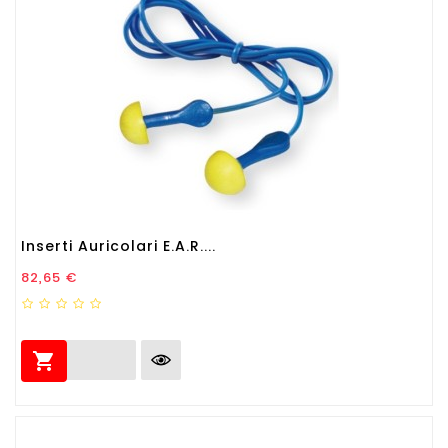
Inserti Auricolari E.A.R....
Prezzo
82,65 €
