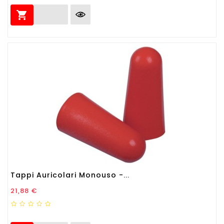

Tappi Auricolari Monouso -...
Prezzo
21,88 €