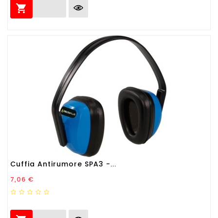

Cuffia Antirumore SPA3 -...
Prezzo
7,06 €