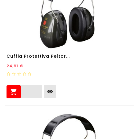
Cuffia Protettiva Peltor...
Prezzo
24,91 €
