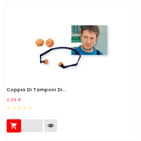
Coppia Di Tamponi Di...
Prezzo
2,29 €
