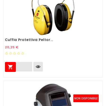
Cuffia Protettiva Peltor...
Prezzo
20,25 €

NON DISPONIBILE