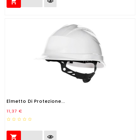

Elmetto Di Protezione...
Prezzo
11,37 €
