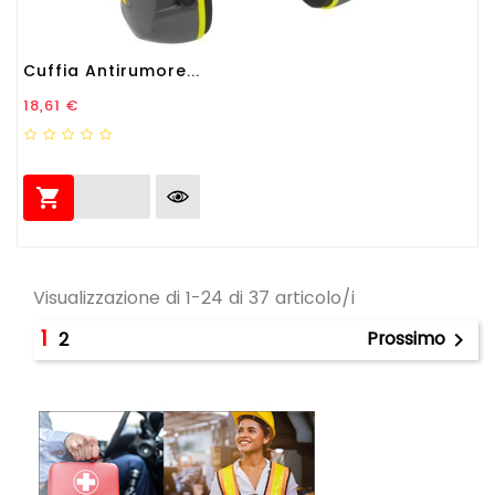
Cuffia Antirumore...
Prezzo
18,61 €

Visualizzazione di 1-24 di 37 articolo/i
1
Prossimo
2
