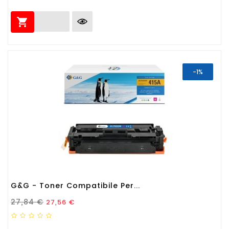

-1%
G&G - Toner Compatibile Per...
Prezzo Standard
Prezzo
27,84 €
27,56 €