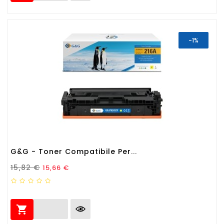
-1%
G&G - Toner Compatibile Per...
Prezzo Standard
Prezzo
15,82 €
15,66 €
