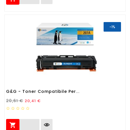
-1%
G&G - Toner Compatibile Per...
Prezzo Standard
Prezzo
20,61 €
20,41 €
