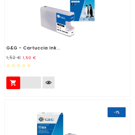
G&G - Cartuccia Ink...
Prezzo Standard
Prezzo
1,52 €
1,50 €

-1%