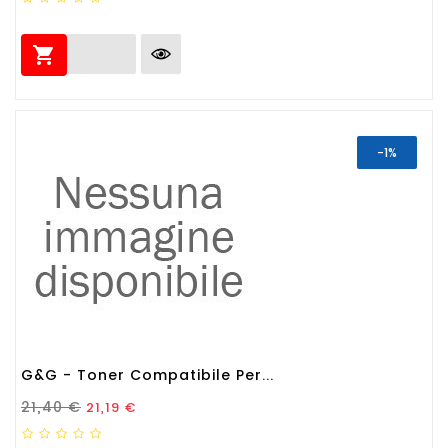

-1%
G&G - Toner Compatibile Per...
Prezzo Standard
Prezzo
21,40 €
21,19 €