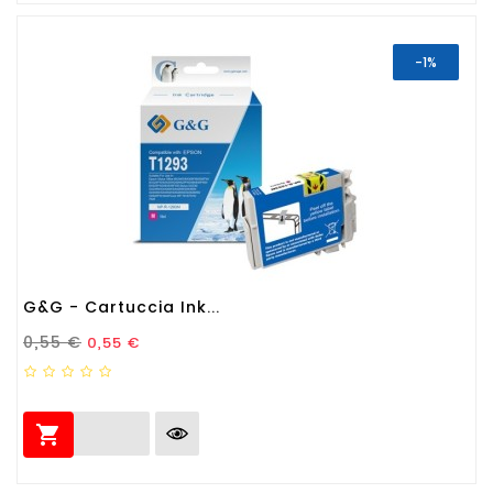
-1%
G&G - Cartuccia Ink...
Prezzo Standard
Prezzo
0,55 €
0,55 €
