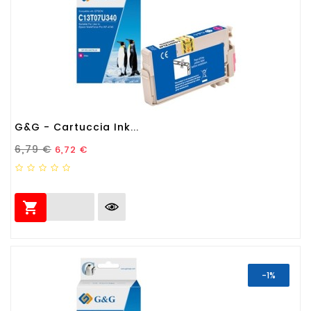
G&G - Cartuccia Ink...
Prezzo Standard
Prezzo
6,79 €
6,72 €

-1%