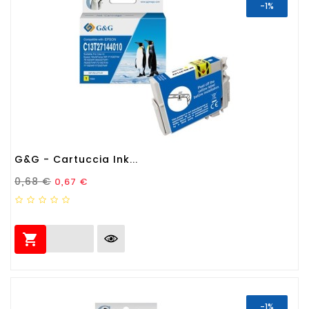
-1%
G&G - Cartuccia Ink...
Prezzo Standard
Prezzo
0,68 €
0,67 €

-1%