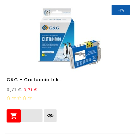
-1%
G&G - Cartuccia Ink...
Prezzo Standard
Prezzo
0,71 €
0,71 €
