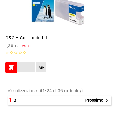
G&G - Cartuccia Ink...
Prezzo Standard
Prezzo
1,30 €
1,29 €

Visualizzazione di 1-24 di 36 articolo/i
1
Prossimo
2
