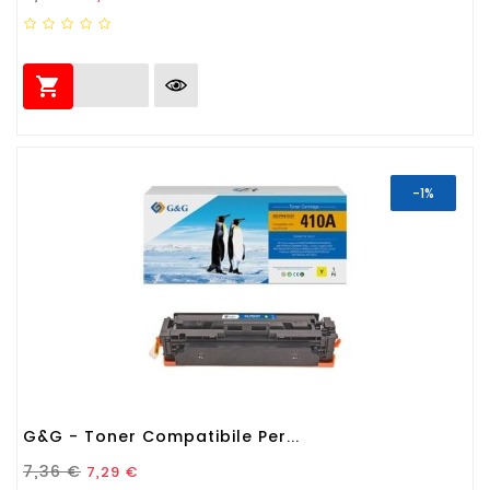

-1%
G&G - Toner Compatibile Per...
Prezzo Standard
Prezzo
7,36 €
7,29 €