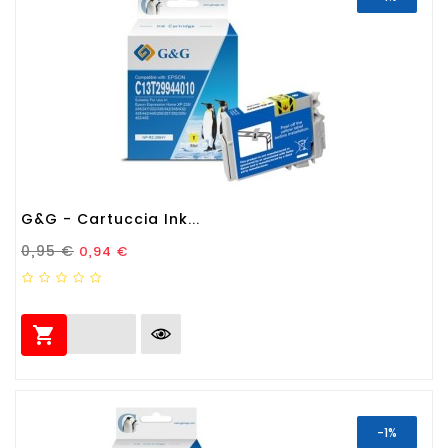
G&G - Cartuccia Ink...
Prezzo Standard
Prezzo
0,95 €
0,94 €

-1%