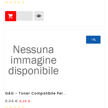

-1%
G&G - Toner Compatibile Per...
Prezzo Standard
Prezzo
8,34 €
8,26 €