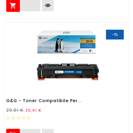

-1%
G&G - Toner Compatibile Per...
Prezzo Standard
Prezzo
20,61 €
20,41 €