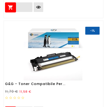

-1%
G&G - Toner Compatibile Per...
Prezzo Standard
Prezzo
11,70 €
11,58 €