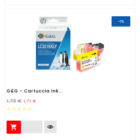
-1%
G&G - Cartuccia Ink...
Prezzo Standard
Prezzo
1,73 €
1,71 €
