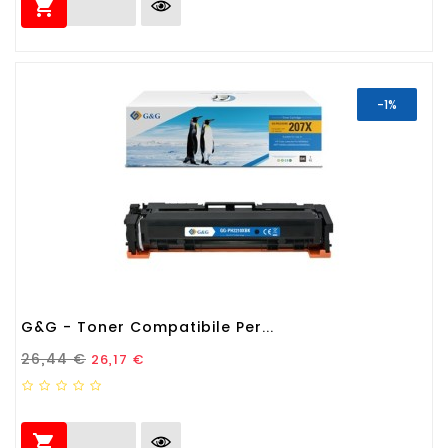

-1%
G&G - Toner Compatibile Per...
Prezzo Standard
Prezzo
26,44 €
26,17 €
