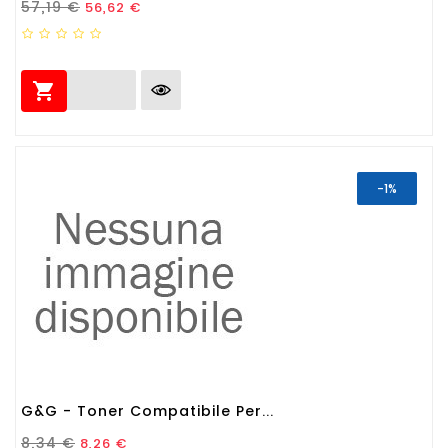
Prezzo Standard
Prezzo
57,19 €
56,62 €

-1%
G&G - Toner Compatibile Per...
Prezzo Standard
Prezzo
8,34 €
8,26 €