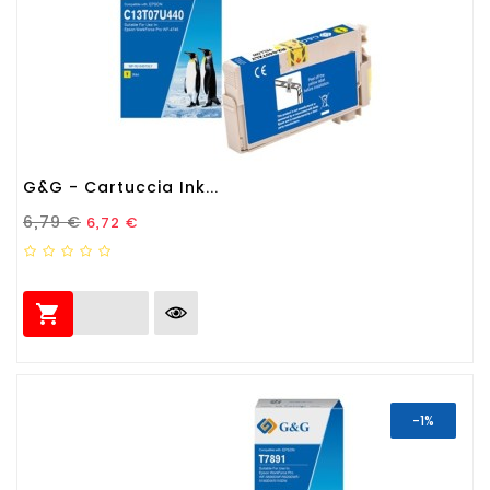
G&G - Cartuccia Ink...
Prezzo Standard
Prezzo
6,79 €
6,72 €

-1%