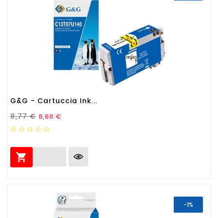
G&G - Cartuccia Ink...
Prezzo Standard
Prezzo
8,77 €
8,68 €

-1%