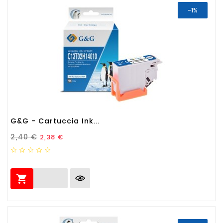
-1%
G&G - Cartuccia Ink...
Prezzo Standard
Prezzo
2,40 €
2,38 €
