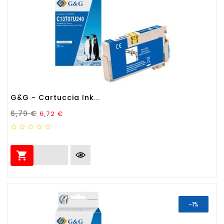
G&G - Cartuccia Ink...
Prezzo Standard
Prezzo
6,79 €
6,72 €

-1%