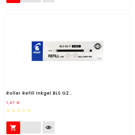
Roller Refill Inkgel BLS G2...
Prezzo
1,47 €
