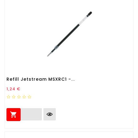
Refill Jetstream MSXRC1 -...
Prezzo
1,24 €
