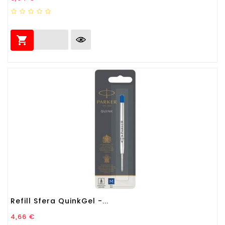

Refill Sfera QuinkGel -...
Prezzo
4,66 €