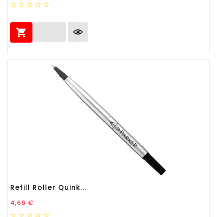

Refill Roller Quink...
Prezzo
4,66 €