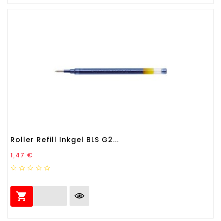
Roller Refill Inkgel BLS G2...
Prezzo
1,47 €
