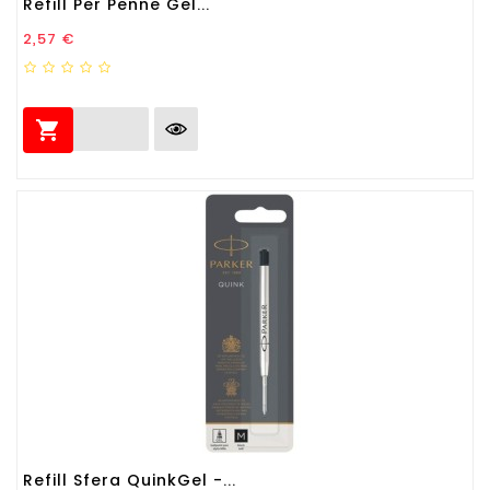
Refill Per Penne Gel...
Prezzo
2,57 €

Refill Sfera QuinkGel -...