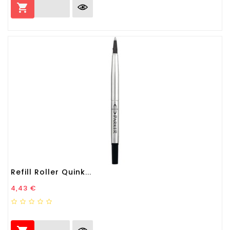

Refill Roller Quink...
Prezzo
4,43 €