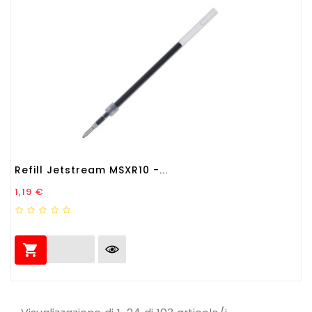
Refill Jetstream MSXR10 -...
Prezzo
1,19 €
