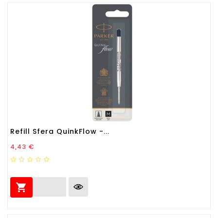
Refill Sfera QuinkFlow -...
Prezzo
4,43 €
