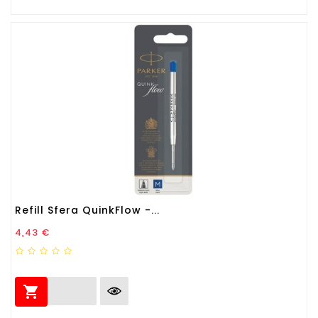
Refill Sfera QuinkFlow -...
Prezzo
4,43 €
