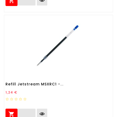

Refill Jetstream MSXRC1 -...
Prezzo
1,24 €
