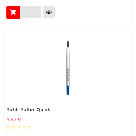

Refill Roller Quink...
Prezzo
4,66 €