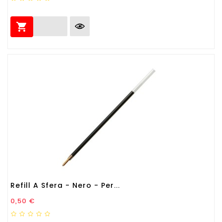

Refill A Sfera - Nero - Per...
Prezzo
0,50 €