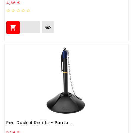
Prezzo
4,66 €

Pen Desk 4 Refills - Punta...
Prezzo
6,94 €