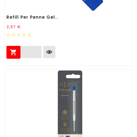
Refill Per Penne Gel...
Prezzo
2,57 €
