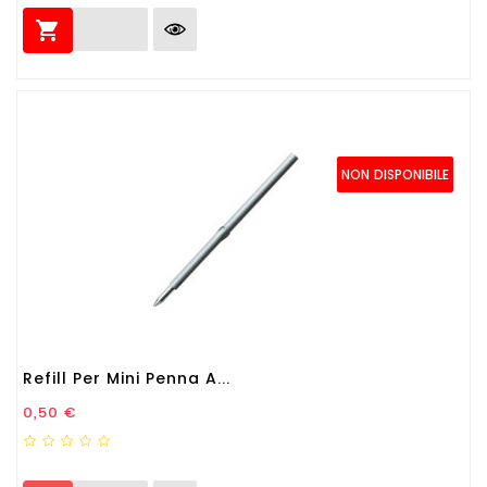

NON DISPONIBILE
Refill Per Mini Penna A...
Prezzo
0,50 €