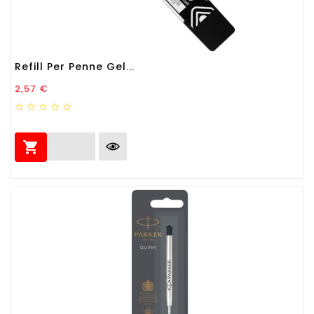
Refill Per Penne Gel...
Prezzo
2,57 €
