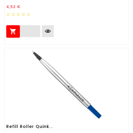
Prezzo
4,52 €

Refill Roller Quink...