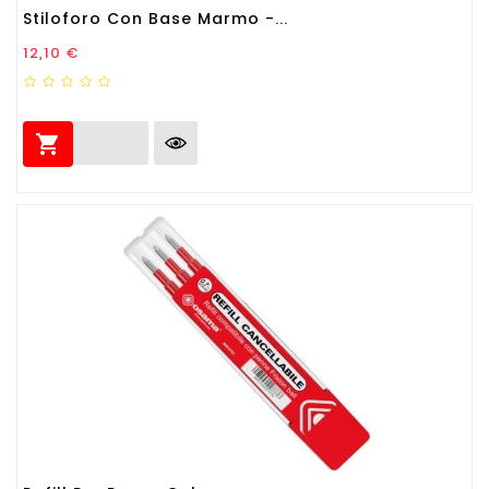
Stiloforo Con Base Marmo -...
Prezzo
12,10 €
