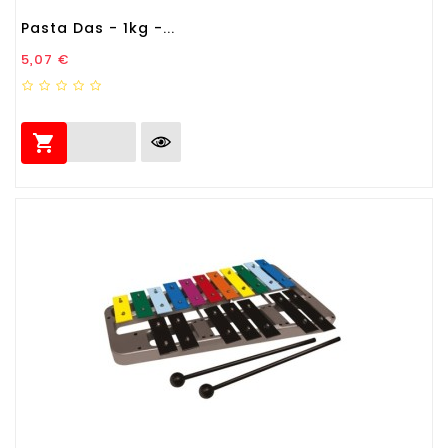
Pasta Das - 1kg -...
Prezzo
5,07 €
