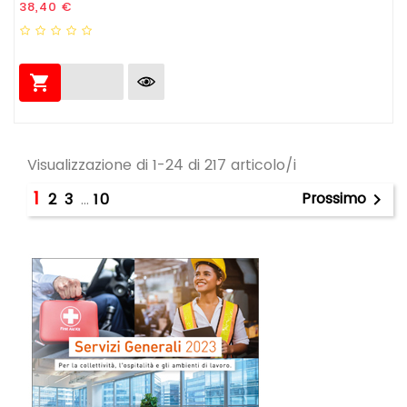
Prezzo
38,40 €

Visualizzazione di 1-24 di 217 articolo/i
1
Prossimo
2
3
…
10
