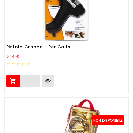
Pistola Grande - Per Colla...
Prezzo
9,14 €

NON DISPONIBILE