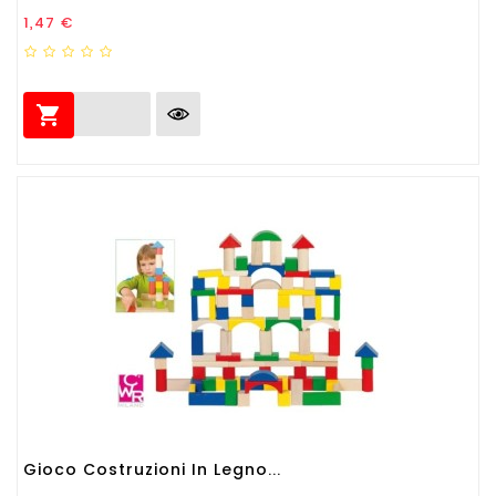
Prezzo
1,47 €

Gioco Costruzioni In Legno...