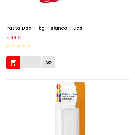
Pasta Das - 1kg - Bianco - Das
Prezzo
4,48 €
