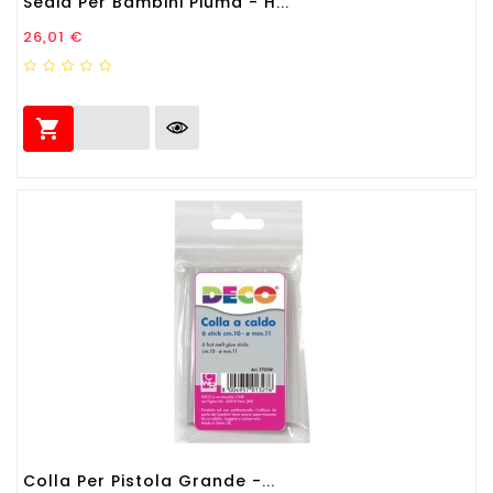
Sedia Per Bambini Piuma - H...
Prezzo
26,01 €

Colla Per Pistola Grande -...