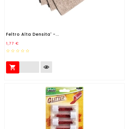
Feltro Alta Densita' -...
Prezzo
1,77 €
