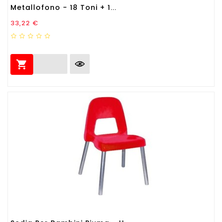
Metallofono - 18 Toni + 1...
Prezzo
33,22 €
