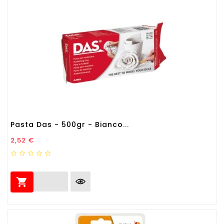
Pasta Das - 500gr - Bianco...
Prezzo
2,52 €
