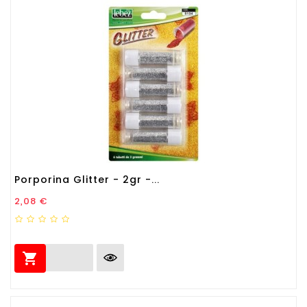
Porporina Glitter - 2gr -...
Prezzo
2,08 €
