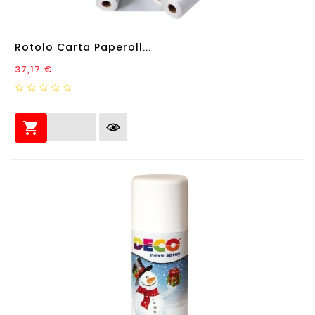
Rotolo Carta Paperoll...
Prezzo
37,17 €
