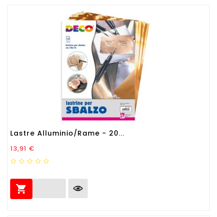
Lastre Alluminio/rame - 20...
Prezzo
13,91 €
