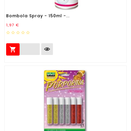
Bombola Spray - 150ml -...
Prezzo
1,97 €
