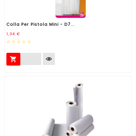
Colla Per Pistola Mini - D7...
Prezzo
1,34 €
