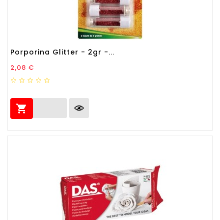
Porporina Glitter - 2gr -...
Prezzo
2,08 €
