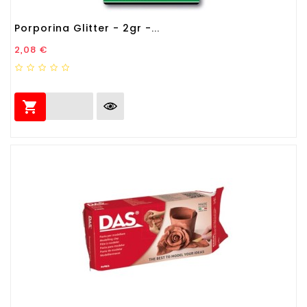
Porporina Glitter - 2gr -...
Prezzo
2,08 €
