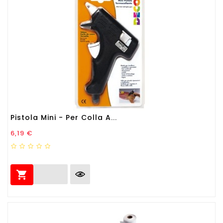
Pistola Mini - Per Colla A...
Prezzo
6,19 €
