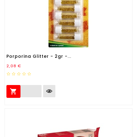
Porporina Glitter - 2gr -...
Prezzo
2,08 €
