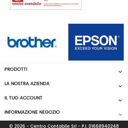
PRODOTTI

LA NOSTRA AZIENDA

IL TUO ACCOUNT

INFORMAZIONE NEGOZIO

© 2026 - Centro Contabile Srl - P.I. 01668940248