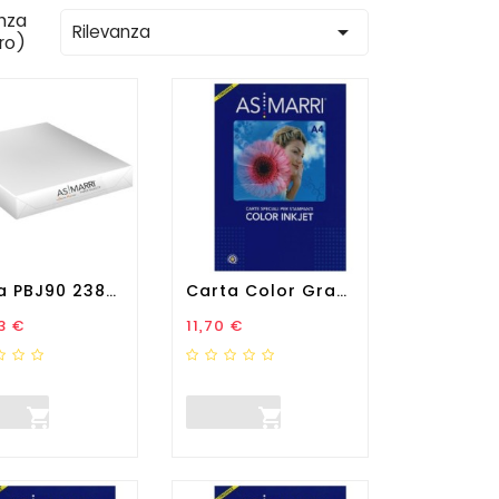
nza

Rilevanza
tro)
Carta PBJ90 2380 - Per...
Carta Color Graphic -...
zo
Prezzo
3 €
11,70 €

