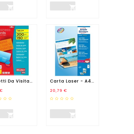


Biglietti Da Visita - 85 X...
Carta Laser - A4 - 200 Gr -...
zo
Prezzo
 €
20,79 €

