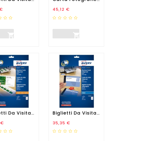
zo
Prezzo
 €
45,12 €


Biglietti Da Visita - 85 X...
Biglietti Da Visita - 85 X...
zo
Prezzo
 €
35,35 €