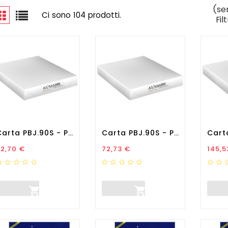
(se
Ci sono 104 prodotti.
Fil
Carta PBJ.90S - Per Plotter...
Carta PBJ.90S - Per Plotter...
rezzo
Prezzo
Prez
52,70 €
72,73 €
145,5

