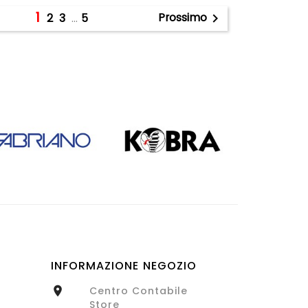
1
Prossimo
2
3
…
5

INFORMAZIONE NEGOZIO
Centro Contabile

Store