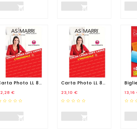


Carta Photo LL 8972 - Laser...
Carta Photo LL 8973 - Laser...
rezzo
Prezzo
Prez
2,28 €
23,10 €
13,16

