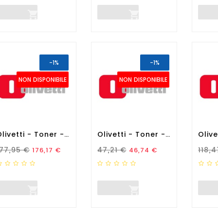


-1%
-1%
NON DISPONIBILE
NON DISPONIBILE
Olivetti - Toner - Ciano -...
Olivetti - Toner - Nero -...
rezzo Standard
Prezzo
Prezzo Standard
Prezzo
Prez
177,95 €
47,21 €
118,
176,17 €
46,74 €

