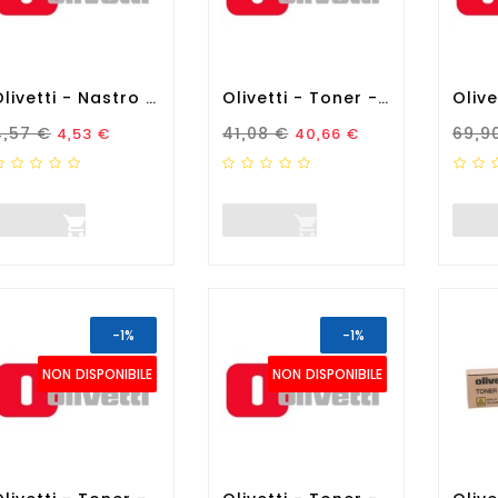
Olivetti - Nastro - Nero -...
Olivetti - Toner - Nero -...
rezzo Standard
Prezzo
Prezzo Standard
Prezzo
Prez
4,57 €
41,08 €
69,9
4,53 €
40,66 €


-1%
-1%
NON DISPONIBILE
NON DISPONIBILE