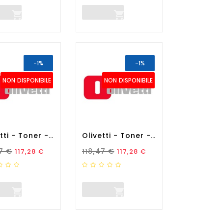


-1%
-1%
NON DISPONIBILE
NON DISPONIBILE
Olivetti - Toner - Giallo -...
Olivetti - Toner - Magenta...
zo Standard
Prezzo
Prezzo Standard
Prezzo
47 €
118,47 €
117,28 €
117,28 €

