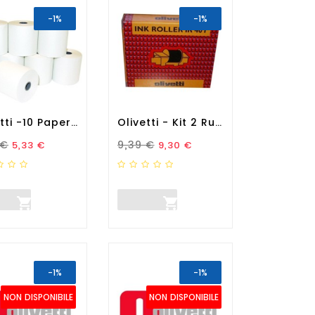
-1%
-1%
Olivetti -10 Paper Roll -...
Olivetti - Kit 2 Rulli...
zo Standard
Prezzo
Prezzo Standard
Prezzo
 €
9,39 €
5,33 €
9,30 €


-1%
-1%
NON DISPONIBILE
NON DISPONIBILE