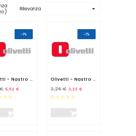
nza

Rilevanza
tro)
-1%
-1%
Olivetti - Nastro - Nero -...
Olivetti - Nastro - Nero -...
zo Standard
Prezzo
Prezzo Standard
Prezzo
 €
3,26 €
5,52 €
3,22 €

