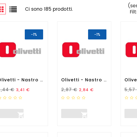
(se
Ci sono 185 prodotti.
Fil
-1%
-1%
Olivetti - Nastro -...
Olivetti - Nastro - Nero -...
rezzo Standard
Prezzo
Prezzo Standard
Prezzo
Prez
3,44 €
2,87 €
5,57
3,41 €
2,84 €

