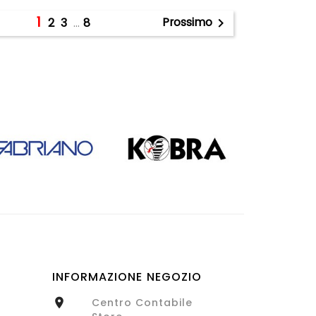
1
Prossimo
2
3
…
8

INFORMAZIONE NEGOZIO
Centro Contabile
