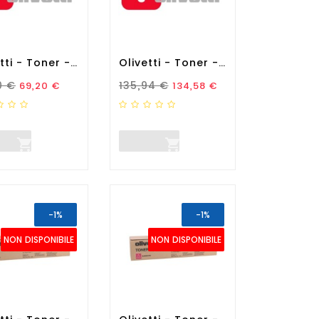
Olivetti - Toner - Nero -...
Olivetti - Toner - Giallo -...
zo Standard
Prezzo
Prezzo Standard
Prezzo
0 €
135,94 €
69,20 €
134,58 €


-1%
-1%
NON DISPONIBILE
NON DISPONIBILE