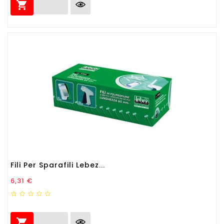

Fili Per Sparafili Lebez...
Prezzo
6,31 €
