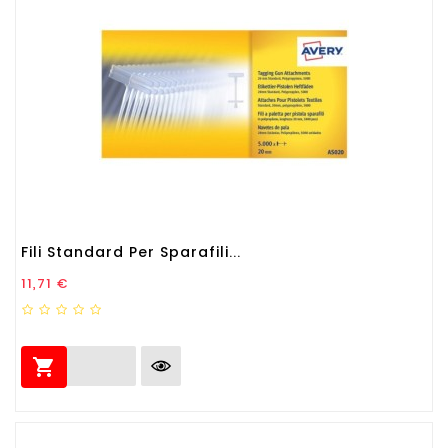
Fili Standard Per Sparafili...
Prezzo
11,71 €
