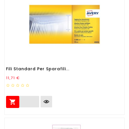
Fili Standard Per Sparafili...
Prezzo
11,71 €
