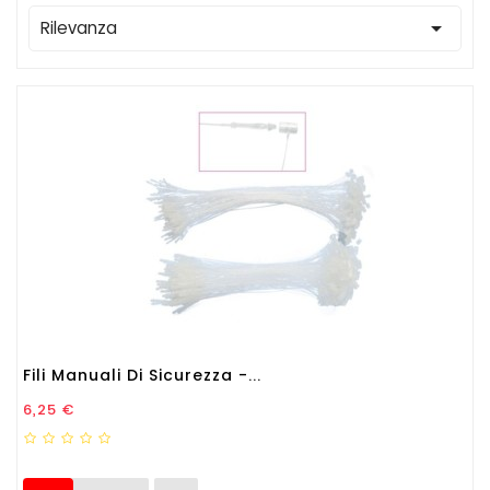

Rilevanza
Fili Manuali Di Sicurezza -...
Prezzo
6,25 €