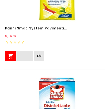
Panni Smac System Pavimenti...
Prezzo
6,14 €
