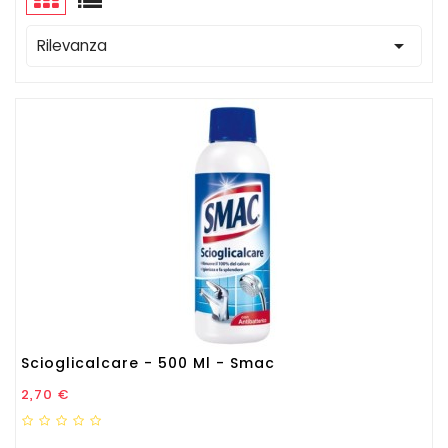

Rilevanza
Scioglicalcare - 500 Ml - Smac
Prezzo
2,70 €