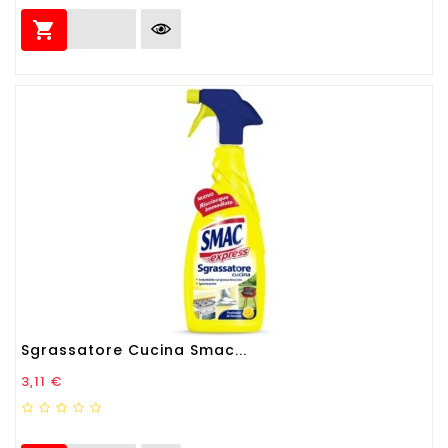

Sgrassatore Cucina Smac...
Prezzo
3,11 €