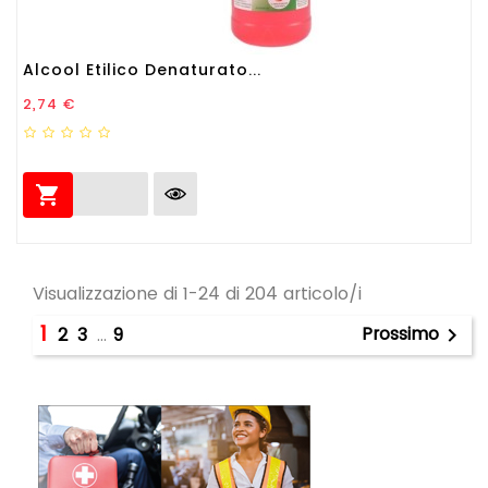
Alcool Etilico Denaturato...
Prezzo
2,74 €

Visualizzazione di 1-24 di 204 articolo/i
1
Prossimo
2
3
…
9
