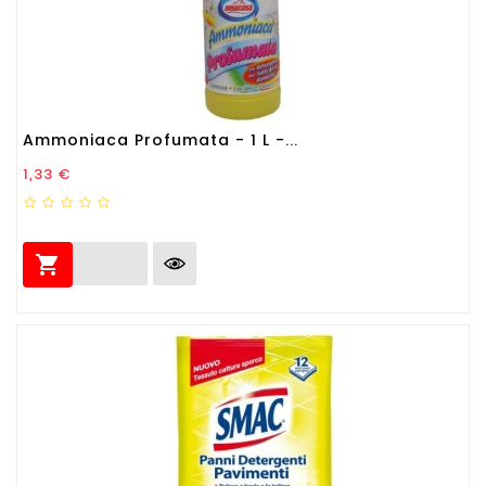
Ammoniaca Profumata - 1 L -...
Prezzo
1,33 €
