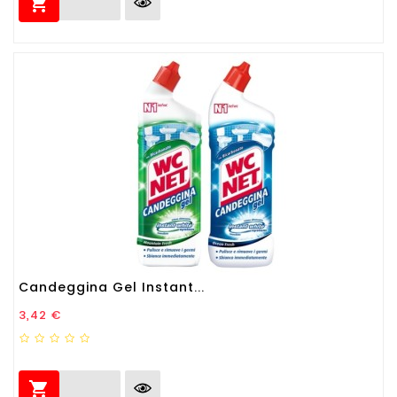

Candeggina Gel Instant...
Prezzo
3,42 €
