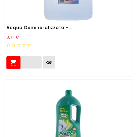
Acqua Demineralizzata -...
Prezzo
3,11 €
