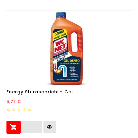
Energy Sturascarichi - Gel...
Prezzo
5,77 €
