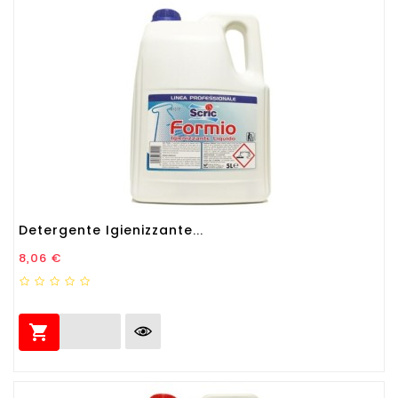
Detergente Igienizzante...
Prezzo
8,06 €
