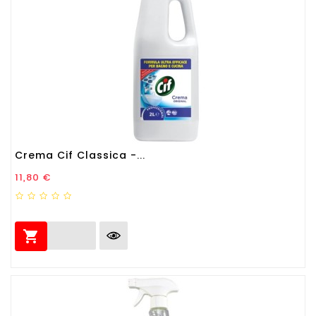
Crema Cif Classica -...
Prezzo
11,80 €
