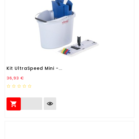
Kit UltraSpeed Mini -...
Prezzo
36,93 €
