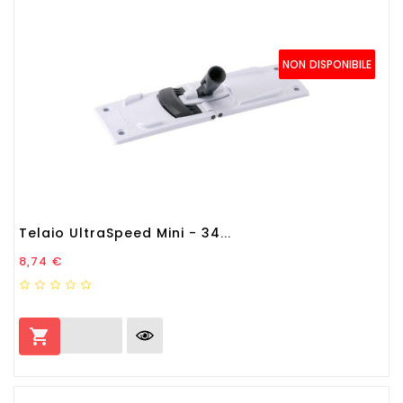
NON DISPONIBILE
Telaio UltraSpeed Mini - 34...
Prezzo
8,74 €
