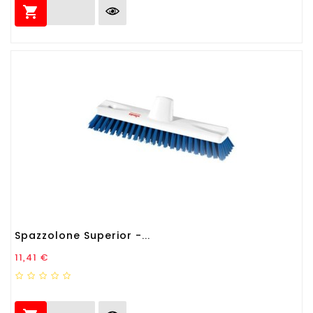

Spazzolone Superior -...
Prezzo
11,41 €