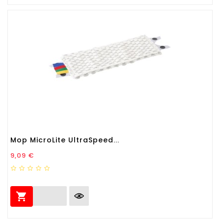
Mop MicroLite UltraSpeed...
Prezzo
9,09 €
