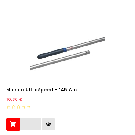
Manico UltraSpeed - 145 Cm...
Prezzo
10,36 €
