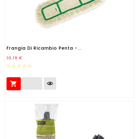
Frangia Di Ricambio Penta -...
Prezzo
10,19 €
