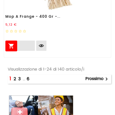
Mop A Frange - 400 Gr -...
Prezzo
5,12 €

Visualizzazione di 1-24 di 140 articolo/i
1
Prossimo
2
3
…
6
