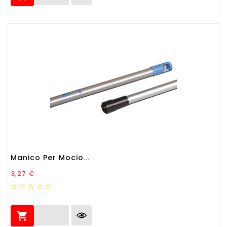
Manico Per Mocio...
Prezzo
3,27 €
