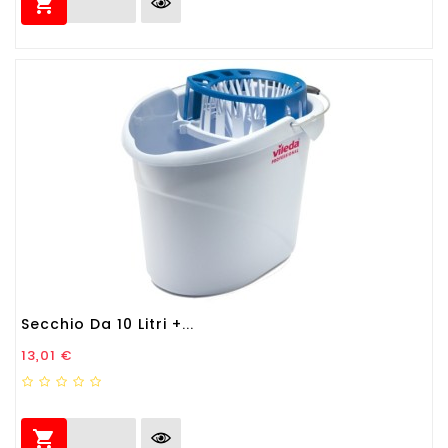

Secchio Da 10 Litri +...
Prezzo
13,01 €
