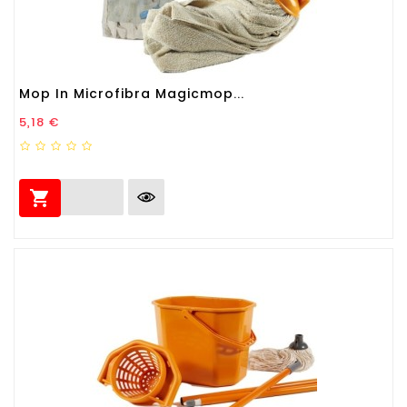
Mop In Microfibra Magicmop...
Prezzo
5,18 €
