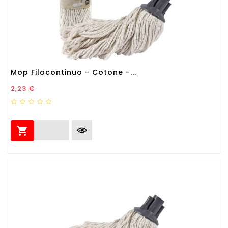
Mop Filocontinuo - Cotone -...
Prezzo
2,23 €
