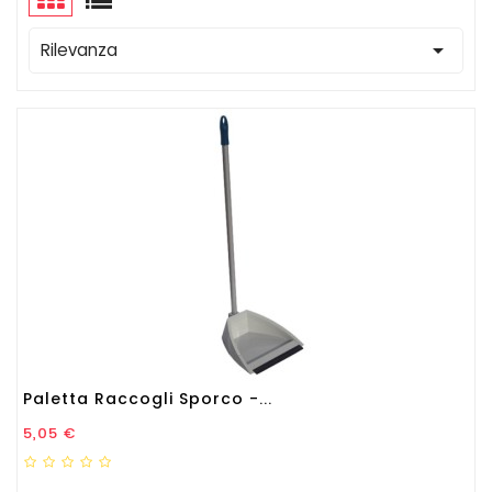

Rilevanza
Paletta Raccogli Sporco -...
Prezzo
5,05 €