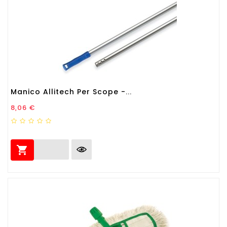
Manico Allitech Per Scope -...
Prezzo
8,06 €
