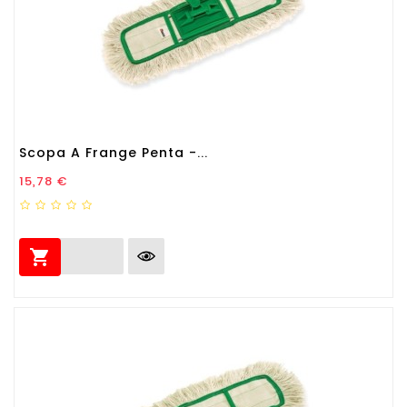
Scopa A Frange Penta -...
Prezzo
15,78 €
