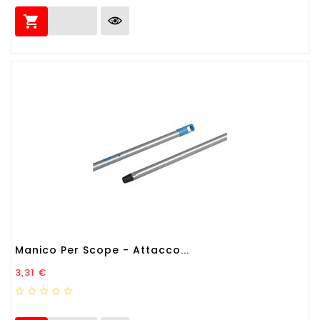

Manico Per Scope - Attacco...
Prezzo
3,31 €