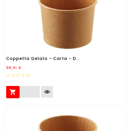
Coppetta Gelato - Carta - D...
Prezzo
88,91 €
