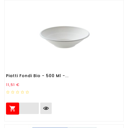
Piatti Fondi Bio - 500 Ml -...
Prezzo
11,51 €
