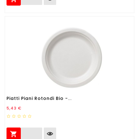
Piatti Piani Rotondi Bio -...
Prezzo
5,43 €
