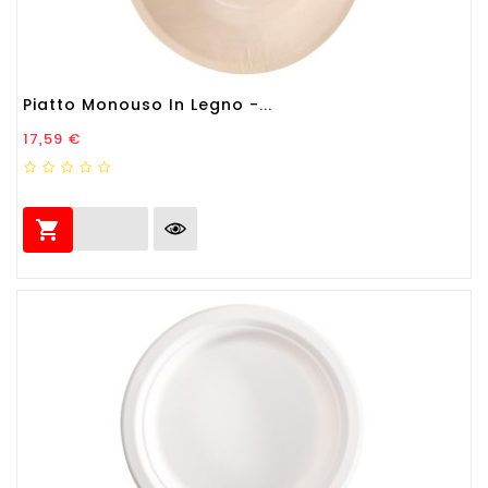
Piatto Monouso In Legno -...
Prezzo
17,59 €
