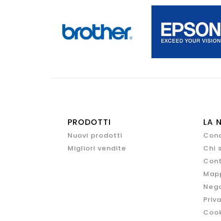
PRODOTTI
LA 
Nuovi prodotti
Cond
Migliori vendite
Chi 
Cont
Mapp
Nego
Priv
Cook