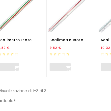
Scalimetro Isoteck - 30cm -...
Scalimetro Isoteck - 30cm -...
rezzo
Prezzo
Prez
,82 €
9,82 €
10,32


Visualizzazione di 1-3 di 3
articolo/i