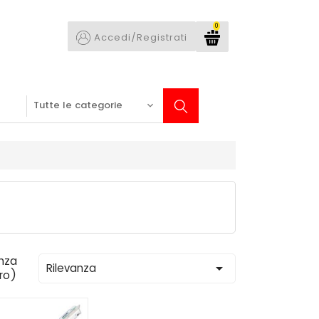
0
Accedi/Registrati
nza

Rilevanza
tro)