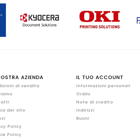
NOSTRA AZIENDA
IL TUO ACCOUNT
izioni di vendita
Informazioni personali
siamo
Ordini
atti
Note di credito
a del sito
Indirizzi
zi
Buoni
acy Policy
ie Policy