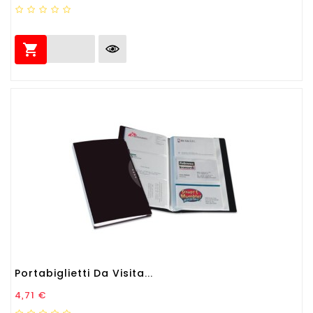

Portabiglietti Da Visita...
Prezzo
4,71 €