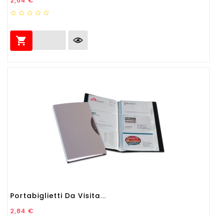
2,84 €

Portabiglietti Da Visita...
Prezzo
2,84 €