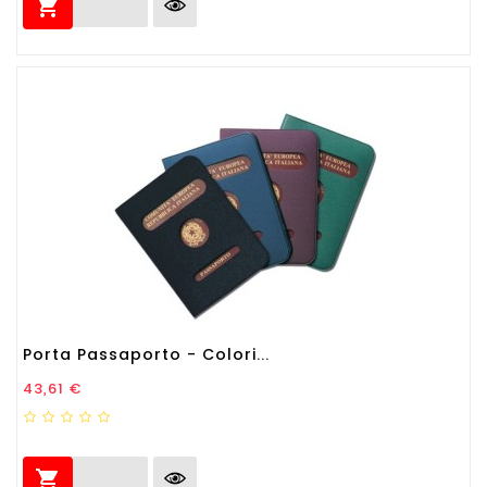

Porta Passaporto - Colori...
Prezzo
43,61 €
