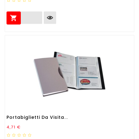

Portabiglietti Da Visita...
Prezzo
4,71 €