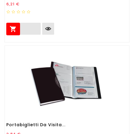
Prezzo
6,21 €

Portabiglietti Da Visita...
Prezzo