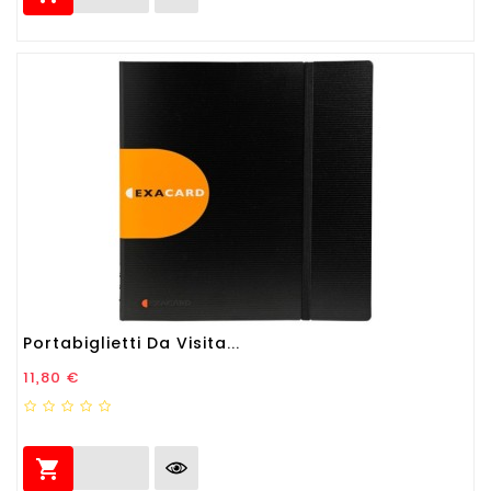
Portabiglietti Da Visita...
Prezzo
11,80 €
