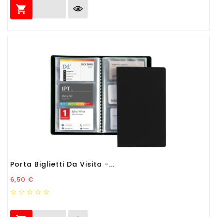

Porta Biglietti Da Visita -...
Prezzo
6,50 €