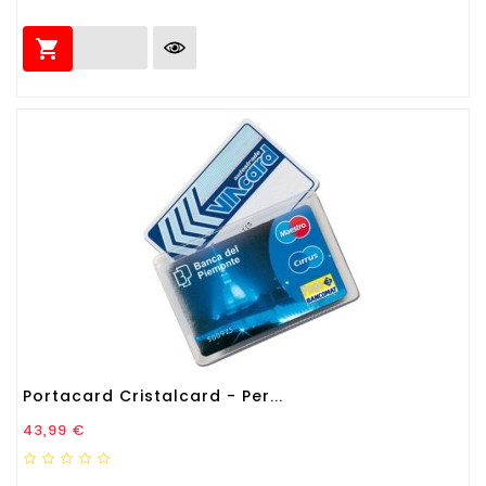

Portacard Cristalcard - Per...
Prezzo
43,99 €