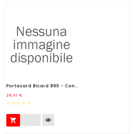
Portacard Bicard 890 - Con...
Prezzo
28,41 €
