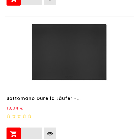
Sottomano Durella Läufer -...
Prezzo
13,04 €
