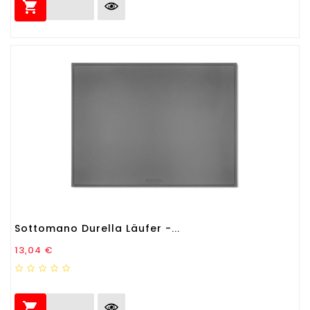

Sottomano Durella Läufer -...
Prezzo
13,04 €
