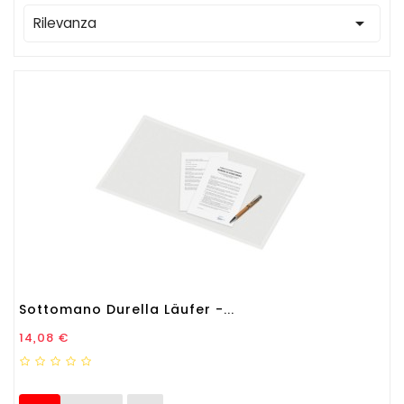

Rilevanza
Sottomano Durella Läufer -...
Prezzo
14,08 €