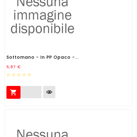
Sottomano - In PP Opaco -...
Prezzo
5,87 €
