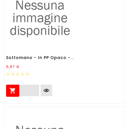
Sottomano - In PP Opaco -...
Prezzo
5,87 €
