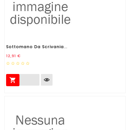
Sottomano Da Scrivania...
Prezzo
12,91 €
