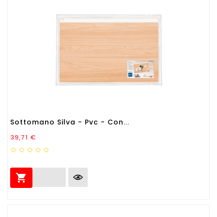
Sottomano Silva - Pvc - Con...
Prezzo
39,71 €
