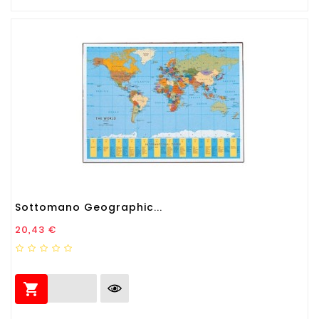
Sottomano Geographic...
Prezzo
20,43 €
