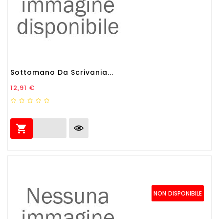
Sottomano Da Scrivania...
Prezzo
12,91 €

NON DISPONIBILE