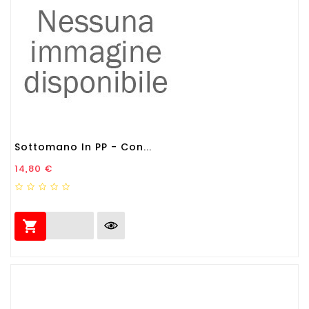
Sottomano In PP - Con...
Prezzo
14,80 €
