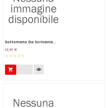
Sottomano Da Scrivania...
Prezzo
12,91 €
