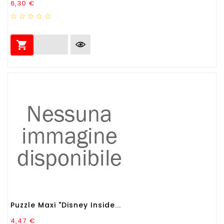
Prezzo
6,30 €

Puzzle Maxi "Disney Inside...
Prezzo
4,47 €