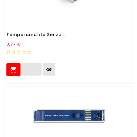
Temperamatite Senza...
Prezzo
8,77 €
