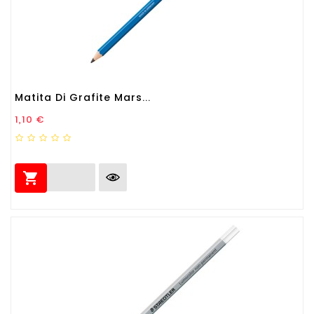
Matita Di Grafite Mars...
Prezzo
1,10 €
