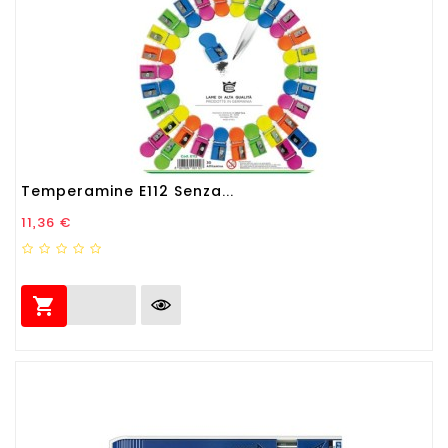
Temperamine E112 Senza...
Prezzo
11,36 €
