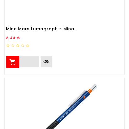
Mine Mars Lumograph - Mina...
Prezzo
8,44 €
