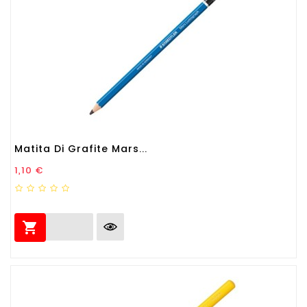
Matita Di Grafite Mars...
Prezzo
1,10 €
