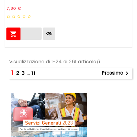
Prezzo
7,80 €

Visualizzazione di 1-24 di 261 articolo/i
1
Prossimo
2
3
…
11
