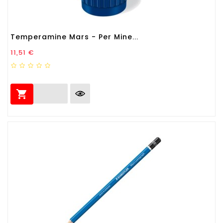
Temperamine Mars - Per Mine...
Prezzo
11,51 €
