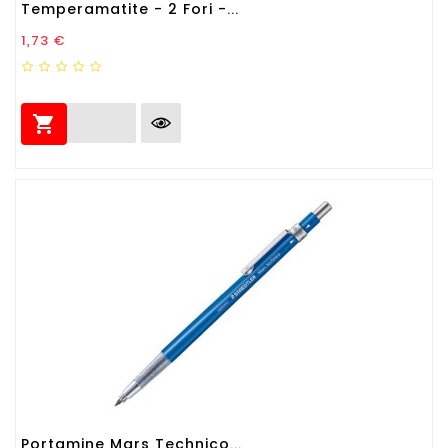
Temperamatite - 2 Fori -...
Prezzo
1,73 €

Portamine Mars Technico...