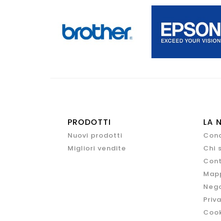
PRODOTTI
LA 
Nuovi prodotti
Cond
Migliori vendite
Chi 
Cont
Mapp
Nego
Priv
Cook