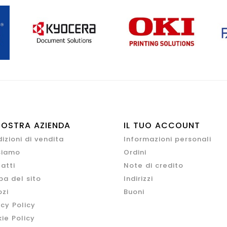
NOSTRA AZIENDA
IL TUO ACCOUNT
izioni di vendita
Informazioni personali
siamo
Ordini
atti
Note di credito
a del sito
Indirizzi
zi
Buoni
acy Policy
ie Policy