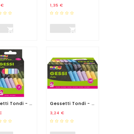
zo
Prezzo
 €
1,35 €


Gessetti Tondi - Ø 10 X 81...
Gessetti Tondi - Ø 10 X 81...
zo
Prezzo
€
3,24 €