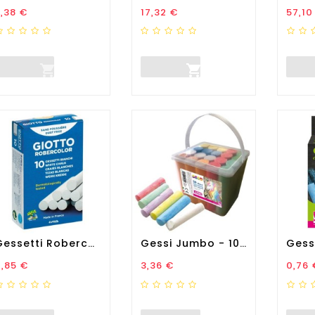
rezzo
Prezzo
Prez
,38 €
17,32 €
57,10


Gessetti Robercolor -...
Gessi Jumbo - 10 X 2,5 X...
rezzo
Prezzo
Prez
,85 €
3,36 €
0,76 