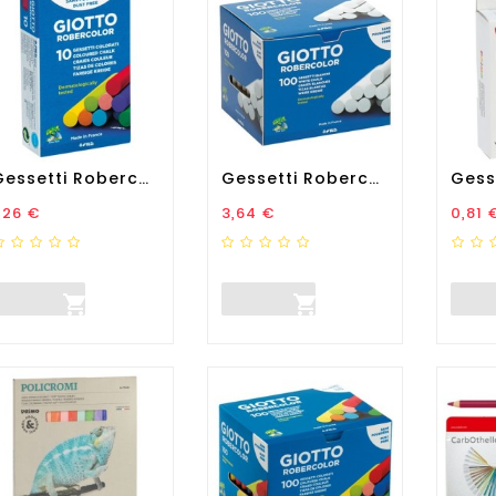
Gessetti Robercolor -...
Gessetti Robercolor -...
rezzo
Prezzo
Prez
,26 €
3,64 €
0,81 

