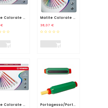
Matite Colorate CarbOthello...
Matite Colorate CarbOthello...
zo
Prezzo
 €
38,07 €


Matite Colorate CarbOthello...
Portagesso/portapastello...