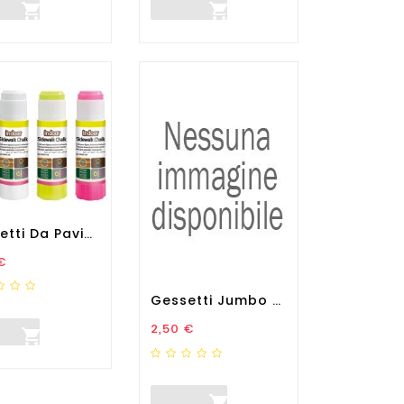


Gessetti Da Pavimento Per...
zo
€
Gessetti Jumbo - Ø 20 Mm -...
Prezzo
2,50 €

