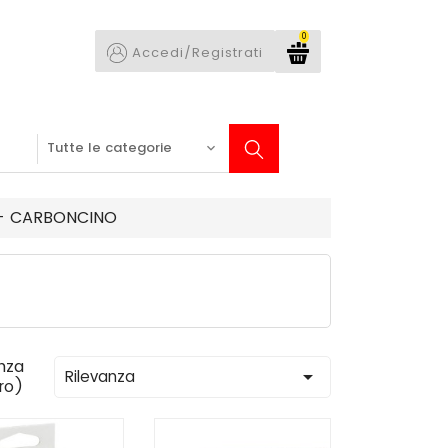
0
Accedi/Registrati
 - CARBONCINO
nza

Rilevanza
tro)