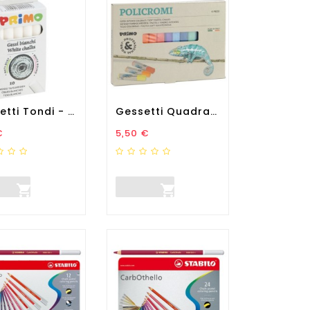
Gessetti Tondi - Ø 9x80 Mm...
Gessetti Quadrati Policromi...
zo
Prezzo
€
5,50 €

