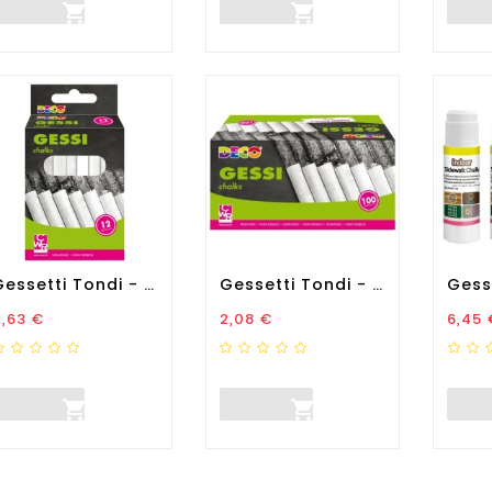


Gessetti Tondi - Ø 10 X 81...
Gessetti Tondi - Ø 10 X 81...
rezzo
Prezzo
Prez
,63 €
2,08 €
6,45 

