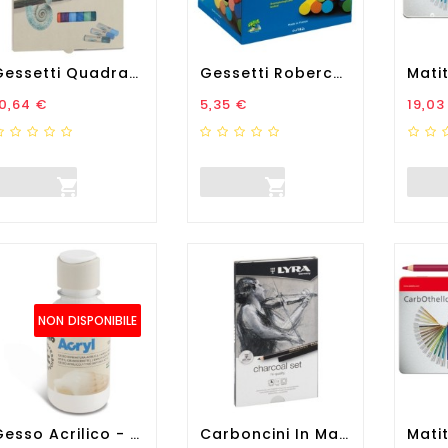
Gessetti Quadrati Policromi...
Gessetti Robercolor -...
rezzo
Prezzo
Prez
0,64 €
5,35 €
19,03


NON DISPONIBILE
Gesso Acrilico - Primer -...
Carboncini In Matita E...